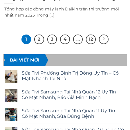
Tổng hợp các dòng máy lạnh Daikin trên thị trường mới
nhất năm 2025 Trong [...]
1
2
3
4
…
12
BÀI VIẾT MỚI
Sửa Tivi Phường Bình Trị Đông Uy Tín – Có
Mặt Nhanh Tại Nhà
Không
có
Sửa Tivi Samsung Tại Nhà Quận 12 Uy Tín –
bình
luận
Có Mặt Nhanh, Báo Giá Minh Bạch
ở
Sửa
Không
Tivi
có
Sửa Tivi Samsung Tại Nhà Quận 11 Uy Tín –
Phường
bình
Bình
luận
Có Mặt Nhanh, Sửa Đúng Bệnh
Trị
ở
Đông
Sửa
Không
Uy
Tivi
có
Sửa Tivi Samsung Tại Nhà Quận 10 Uy Tín Có
Tín
Samsung
bình