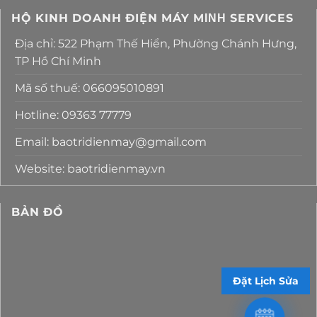
HỘ KINH DOANH ĐIỆN MÁY MΙΝΗ SERVICES
Địa chỉ: 522 Phạm Thế Hiển, Phường Chánh Hưng,
TP Hồ Chí Minh
Mã số thuế: 066095010891
Hotline: 09363 77779
Email: baotridienmay@gmail.com
Website: baotridienmay.vn
BẢN ĐỒ
Đặt Lịch Sửa