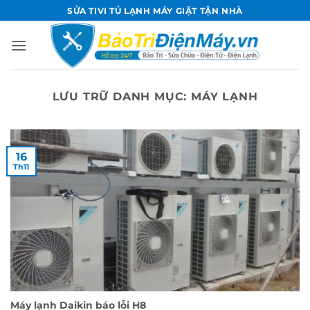
Bỏ
SỬA TIVI TỦ LẠNH MÁY GIẶT TẬN NHÀ
qua
nội
dung
LƯU TRỮ DANH MỤC:
MÁY LẠNH
16
Th11
Máy lạnh Daikin báo lỗi H8