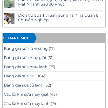
–
Tại
luận
Mặt Nhanh Sau 30 Phút
Có
Nhà
ở
Mặt
Quận
Sửa
Không
Nhanh
12
Tivi
có
Dịch Vụ Sửa Tivi Samsung Tại Nhà Quận 8
Tại
Uy
Samsung
bình
Nhà
Tín
Tại
luận
Chuyên Nghiệp
–
Nhà
ở
Có
Quận
Sửa
Không
Mặt
11
Tivi
có
Nhanh,
Uy
Samsung
bình
Báo
Tín
Tại
luận
Giá
–
Nhà
ở
DANH MỤC
Minh
Có
Quận
Dịch
Bạch
Mặt
10
Vụ
Nhanh,
Uy
Sửa
Bảng giá sửa lò vi sóng
(17)
Sửa
Tín
Tivi
Đúng
Có
Samsung
Bệnh
Mặt
Tại
Bảng giá sửa máy giặt
(31)
Nhanh
Nhà
Sau
Quận
30
8
Bảng giá sửa máy lạnh
(75)
Phút
Chuyên
Nghiệp
Bảng giá sửa tivi
(184)
Bảng giá sửa tủ lạnh
(32)
Các lỗi khi sửa máy giặt
(43)
Các lỗi khi sửa máy lạnh
(74)