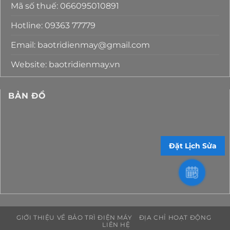
Mã số thuế: 066095010891
Hotline: 09363 77779
Email: baotridienmay@gmail.com
Website: baotridienmay.vn
BẢN ĐỒ
Đặt Lịch Sửa
GIỚI THIỆU VỀ BẢO TRÌ ĐIỆN MÁY
ĐỊA CHỈ HOẠT ĐỘNG
LIÊN HỆ