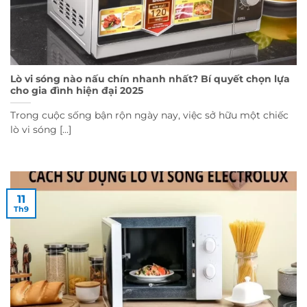
Lò vi sóng nào nấu chín nhanh nhất? Bí quyết chọn lựa
cho gia đình hiện đại 2025
Trong cuộc sống bận rộn ngày nay, việc sở hữu một chiếc
lò vi sóng [...]
11
Th9