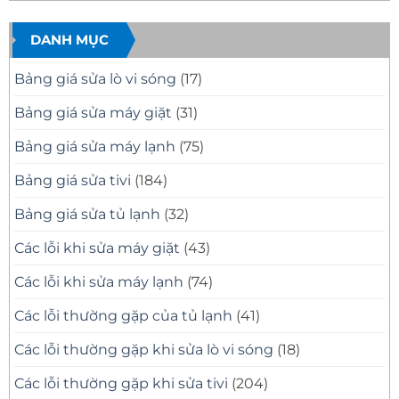
Mặt
11
Tivi
có
Nhanh,
Uy
Samsung
bình
Báo
Tín
Tại
luận
Giá
–
Nhà
ở
DANH MỤC
Minh
Có
Quận
Dịch
Bạch
Mặt
10
Vụ
Nhanh,
Uy
Sửa
Bảng giá sửa lò vi sóng
(17)
Sửa
Tín
Tivi
Đúng
Có
Samsung
Bệnh
Mặt
Tại
Bảng giá sửa máy giặt
(31)
Nhanh
Nhà
Sau
Quận
30
8
Bảng giá sửa máy lạnh
(75)
Phút
Chuyên
Nghiệp
Bảng giá sửa tivi
(184)
Bảng giá sửa tủ lạnh
(32)
Các lỗi khi sửa máy giặt
(43)
Các lỗi khi sửa máy lạnh
(74)
Các lỗi thường gặp của tủ lạnh
(41)
Các lỗi thường gặp khi sửa lò vi sóng
(18)
Các lỗi thường gặp khi sửa tivi
(204)