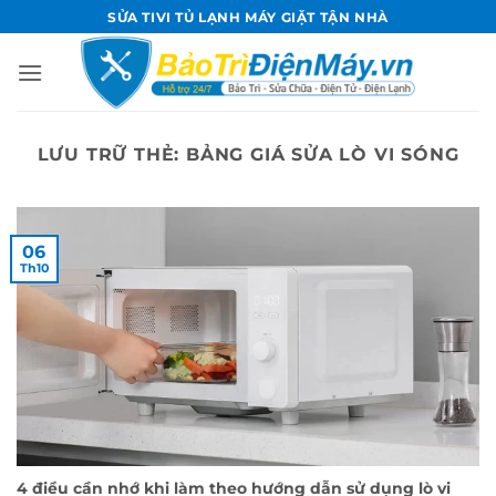
Bỏ
SỬA TIVI TỦ LẠNH MÁY GIẶT TẬN NHÀ
qua
nội
dung
LƯU TRỮ THẺ:
BẢNG GIÁ SỬA LÒ VI SÓNG
06
Th10
4 điều cần nhớ khi làm theo hướng dẫn sử dụng lò vi