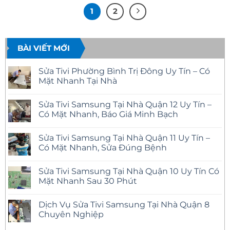
1
2
BÀI VIẾT MỚI
Sửa Tivi Phường Bình Trị Đông Uy Tín – Có
Mặt Nhanh Tại Nhà
Không
có
Sửa Tivi Samsung Tại Nhà Quận 12 Uy Tín –
bình
luận
Có Mặt Nhanh, Báo Giá Minh Bạch
ở
Sửa
Không
Tivi
có
Sửa Tivi Samsung Tại Nhà Quận 11 Uy Tín –
Phường
bình
Bình
luận
Có Mặt Nhanh, Sửa Đúng Bệnh
Trị
ở
Đông
Sửa
Không
Uy
Tivi
có
Sửa Tivi Samsung Tại Nhà Quận 10 Uy Tín Có
Tín
Samsung
bình
–
Tại
luận
Mặt Nhanh Sau 30 Phút
Có
Nhà
ở
Mặt
Quận
Sửa
Không
Nhanh
12
Tivi
có
Dịch Vụ Sửa Tivi Samsung Tại Nhà Quận 8
Tại
Uy
Samsung
bình
Nhà
Tín
Tại
luận
Chuyên Nghiệp
–
Nhà
ở
Có
Quận
Sửa
Không