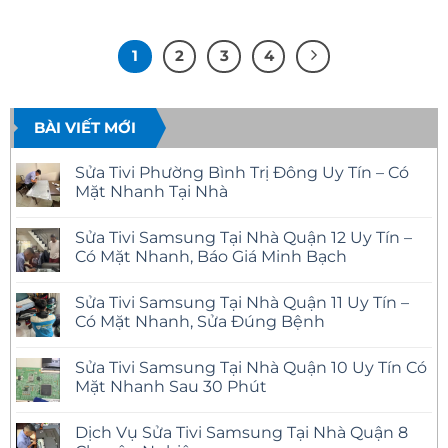
1
2
3
4
BÀI VIẾT MỚI
Sửa Tivi Phường Bình Trị Đông Uy Tín – Có
Mặt Nhanh Tại Nhà
Không
có
Sửa Tivi Samsung Tại Nhà Quận 12 Uy Tín –
bình
luận
Có Mặt Nhanh, Báo Giá Minh Bạch
ở
Sửa
Không
Tivi
có
Sửa Tivi Samsung Tại Nhà Quận 11 Uy Tín –
Phường
bình
Bình
luận
Có Mặt Nhanh, Sửa Đúng Bệnh
Trị
ở
Đông
Sửa
Không
Uy
Tivi
có
Sửa Tivi Samsung Tại Nhà Quận 10 Uy Tín Có
Tín
Samsung
bình
–
Tại
luận
Mặt Nhanh Sau 30 Phút
Có
Nhà
ở
Mặt
Quận
Sửa
Không
Nhanh
12
Tivi
có
Dịch Vụ Sửa Tivi Samsung Tại Nhà Quận 8
Tại
Uy
Samsung
bình
Nhà
Tín
Tại
luận