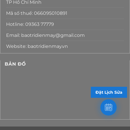
TP Hồ Chí Minh
Mã số thuế: 066095010891
Hotline: 09363 77779
Email: baotridienmay@gmail.com
Website: baotridienmay.vn
BẢN ĐỒ
Đặt Lịch Sửa