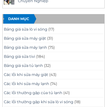
Chuyên Nghiệp
–
Nhà
ở
Có
Quận
Sửa
Không
Mặt
11
Tivi
có
Nhanh,
Uy
Samsung
bình
Báo
Tín
Tại
luận
Giá
–
Nhà
ở
DANH MỤC
Minh
Có
Quận
Dịch
Bạch
Mặt
10
Vụ
Nhanh,
Uy
Sửa
Bảng giá sửa lò vi sóng
(17)
Sửa
Tín
Tivi
Đúng
Có
Samsung
Bệnh
Mặt
Tại
Bảng giá sửa máy giặt
(31)
Nhanh
Nhà
Sau
Quận
30
8
Bảng giá sửa máy lạnh
(75)
Phút
Chuyên
Nghiệp
Bảng giá sửa tivi
(184)
Bảng giá sửa tủ lạnh
(32)
Các lỗi khi sửa máy giặt
(43)
Các lỗi khi sửa máy lạnh
(74)
Các lỗi thường gặp của tủ lạnh
(41)
Các lỗi thường gặp khi sửa lò vi sóng
(18)