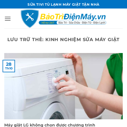
Bỏ
SỬA TIVI TỦ LẠNH MÁY GIẶT TẬN NHÀ
qua
nội
dung
LƯU TRỮ THẺ:
KINH NGHIỆM SỬA MÁY GIẶT
28
Th10
Máy giặt LG không chọn được chương trình