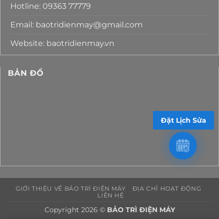
Hotline: 09363 77779
Email: baotridienmay@gmail.com
Website: baotridienmay.vn
BẢN ĐỒ
Đặt Lịch Sửa
GIỚI THIỆU VỀ BẢO TRÌ ĐIỆN MÁY
ĐỊA CHỈ HOẠT ĐỘNG
LIÊN HỆ
Copyright 2026 ©
BẢO TRÌ ĐIỆN MÁY