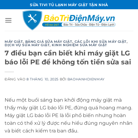
Bỏ
SỬA TIVI TỦ LẠNH MÁY GIẶT TẬN NHÀ
qua
nội
dung
MÁY GIẶT
,
BẢNG GIÁ SỬA MÁY GIẶT
,
CÁC LỖI KHI SỬA MÁY GIẶT
,
DỊCH VỤ SỬA MÁY GIẶT
,
KINH NGHIỆM SỬA MÁY GIẶT
7 điều bạn cần biết khi máy giặt LG
báo lỗi PE để không tốn tiền sửa sai
ĐĂNG VÀO
8 THÁNG 10, 2025
BỞI
BAOHANHDIENMAY
Nếu một buổi sáng bạn khởi động máy giặt mà
thấy máy giặt LG báo lỗi PE, đừng quá hoang mang.
Máy giặt LG báo lỗi PE là lỗi phổ biến nhưng hoàn
toàn có thể xử lý được nếu hiểu đúng nguyên nhân
và biết cách kiểm tra ban đầu.