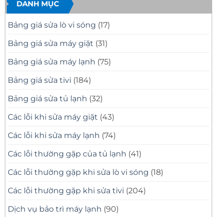
DANH MỤC
Tại
Nhanh
Nhà
Nhà
Sau
Quận
30
8
Quận
Bảng giá sửa lò vi sóng
(17)
Phút
Chuyên
8
Nghiệp
TP.HCM
Bảng giá sửa máy giặt
(31)
–
Thợ
Bảng giá sửa máy lạnh
(75)
Giỏi,
Có
Mặt
Bảng giá sửa tivi
(184)
Nhanh
Bảng giá sửa tủ lạnh
(32)
Các lỗi khi sửa máy giặt
(43)
Các lỗi khi sửa máy lạnh
(74)
Các lỗi thường gặp của tủ lạnh
(41)
Các lỗi thường gặp khi sửa lò vi sóng
(18)
Các lỗi thường gặp khi sửa tivi
(204)
Dịch vụ bảo trì máy lạnh
(90)