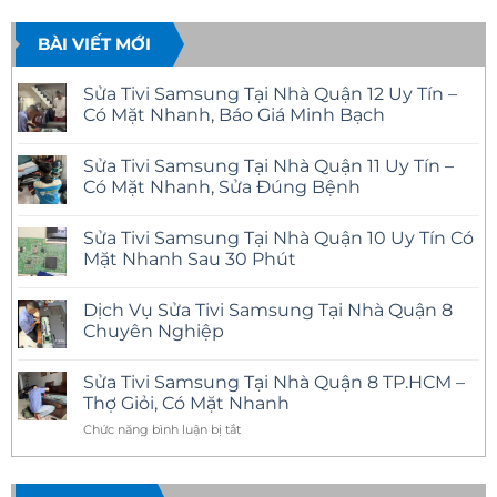
BÀI VIẾT MỚI
Sửa Tivi Samsung Tại Nhà Quận 12 Uy Tín –
Có Mặt Nhanh, Báo Giá Minh Bạch
Không
có
Sửa Tivi Samsung Tại Nhà Quận 11 Uy Tín –
bình
luận
Có Mặt Nhanh, Sửa Đúng Bệnh
ở
Sửa
Không
Tivi
có
Sửa Tivi Samsung Tại Nhà Quận 10 Uy Tín Có
Samsung
bình
Tại
luận
Mặt Nhanh Sau 30 Phút
Nhà
ở
Quận
Sửa
Không
12
Tivi
có
Dịch Vụ Sửa Tivi Samsung Tại Nhà Quận 8
Uy
Samsung
bình
Tín
Tại
luận
Chuyên Nghiệp
–
Nhà
ở
Có
Quận
Sửa
Không
Mặt
11
Tivi
có
Sửa Tivi Samsung Tại Nhà Quận 8 TP.HCM –
Nhanh,
Uy
Samsung
bình
Báo
Tín
Tại
luận
Thợ Giỏi, Có Mặt Nhanh
Giá
–
Nhà
ở
Minh
Có
Quận
Dịch
ở
Chức năng bình luận bị tắt
Bạch
Mặt
10
Vụ
Sửa
Nhanh,
Uy
Sửa
Tivi
Sửa
Tín
Tivi
Đúng
Có
Samsung
Samsung
Bệnh
Mặt
Tại