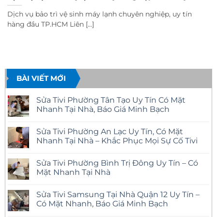
Dịch vụ bảo trì vệ sinh máy lạnh chuyên nghiệp, uy tín
hàng đầu TP.HCM Liên [...]
BÀI VIẾT MỚI
Sửa Tivi Phường Tân Tạo Uy Tín Có Mặt
Nhanh Tại Nhà, Báo Giá Minh Bạch
Không
có
Sửa Tivi Phường An Lạc Uy Tín, Có Mặt
bình
luận
Nhanh Tại Nhà – Khắc Phục Mọi Sự Cố Tivi
ở
Sửa
Không
Tivi
có
Sửa Tivi Phường Bình Trị Đông Uy Tín – Có
Phường
bình
Tân
luận
Mặt Nhanh Tại Nhà
Tạo
ở
Uy
Sửa
Không
Tín
Tivi
có
Sửa Tivi Samsung Tại Nhà Quận 12 Uy Tín –
Có
Phường
bình
Mặt
An
luận
Có Mặt Nhanh, Báo Giá Minh Bạch
Nhanh
Lạc
ở
Tại
Uy
Sửa
Không