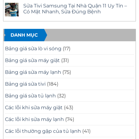
Nhà,
Tín,
Tivi
có
Sửa Tivi Samsung Tại Nhà Quận 11 Uy Tín –
Báo
Có
Phường
bình
Giá
Mặt
Bình
luận
Có Mặt Nhanh, Sửa Đúng Bệnh
Minh
Nhanh
Trị
ở
Bạch
Tại
Đông
Sửa
Không
Nhà
Uy
Tivi
có
–
Tín
Samsung
bình
Khắc
–
Tại
luận
Phục
Có
Nhà
ở
DANH MỤC
Mọi
Mặt
Quận
Sửa
Sự
Nhanh
12
Tivi
Cố
Tại
Uy
Samsung
Bảng giá sửa lò vi sóng
(17)
Tivi
Nhà
Tín
Tại
–
Nhà
Có
Quận
Bảng giá sửa máy giặt
(31)
Mặt
11
Nhanh,
Uy
Báo
Tín
Bảng giá sửa máy lạnh
(75)
Giá
–
Minh
Có
Bạch
Mặt
Bảng giá sửa tivi
(184)
Nhanh,
Sửa
Đúng
Bảng giá sửa tủ lạnh
(32)
Bệnh
Các lỗi khi sửa máy giặt
(43)
Các lỗi khi sửa máy lạnh
(74)
Các lỗi thường gặp của tủ lạnh
(41)