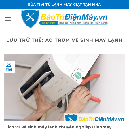
Bỏ
SỬA TIVI TỦ LẠNH MÁY GIẶT TẬN NHÀ
qua
nội
dung
LƯU TRỮ THẺ:
ÁO TRÙM VỆ SINH MÁY LẠNH
25
Th8
Dịch vụ vệ sinh máy lạnh chuyên nghiệp Dienmay