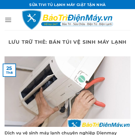
Bỏ
SỬA TIVI TỦ LẠNH MÁY GIẶT TẬN NHÀ
qua
nội
dung
LƯU TRỮ THẺ:
BÁN TÚI VỆ SINH MÁY LẠNH
25
Th8
Dịch vụ vệ sinh máy lạnh chuyên nghiệp Dienmay