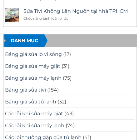
Mặt
10
Vụ
Sửa
Nhanh,
Uy
Sửa
Tivi
Sửa
Tín
Tivi
Sửa Tivi Không Lên Nguồn tại nhà TPHCM
Đúng
Có
Samsung
Samsung
Bệnh
Mặt
Tại
ở
Chức năng bình luận bị tắt
Tại
Nhanh
Nhà
Sửa
Nhà
Sau
Quận
Tivi
30
8
Quận
Phút
Chuyên
Không
8
Nghiệp
Lên
DANH MỤC
TP.HCM
Nguồn
–
tại
Thợ
Bảng giá sửa lò vi sóng
(17)
nhà
Giỏi,
TPHCM
Có
Bảng giá sửa máy giặt
(31)
Mặt
Nhanh
Bảng giá sửa máy lạnh
(75)
Bảng giá sửa tivi
(184)
Bảng giá sửa tủ lạnh
(32)
Các lỗi khi sửa máy giặt
(43)
Các lỗi khi sửa máy lạnh
(74)
Các lỗi thường gặp của tủ lạnh
(41)