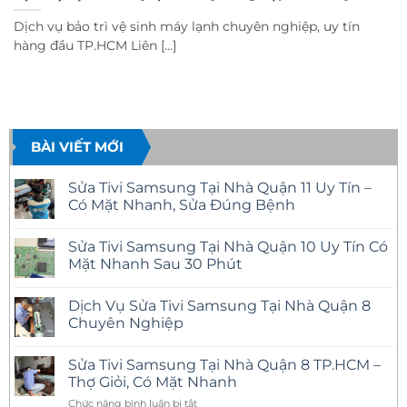
Dịch vụ bảo trì vệ sinh máy lạnh chuyên nghiệp, uy tín
hàng đầu TP.HCM Liên [...]
BÀI VIẾT MỚI
Sửa Tivi Samsung Tại Nhà Quận 11 Uy Tín –
Có Mặt Nhanh, Sửa Đúng Bệnh
Không
có
Sửa Tivi Samsung Tại Nhà Quận 10 Uy Tín Có
bình
luận
Mặt Nhanh Sau 30 Phút
ở
Sửa
Không
Tivi
có
Dịch Vụ Sửa Tivi Samsung Tại Nhà Quận 8
Samsung
bình
Tại
luận
Chuyên Nghiệp
Nhà
ở
Quận
Sửa
Không
11
Tivi
có
Sửa Tivi Samsung Tại Nhà Quận 8 TP.HCM –
Uy
Samsung
bình
Tín
Tại
luận
Thợ Giỏi, Có Mặt Nhanh
–
Nhà
ở
Có
Quận
Dịch
ở
Chức năng bình luận bị tắt