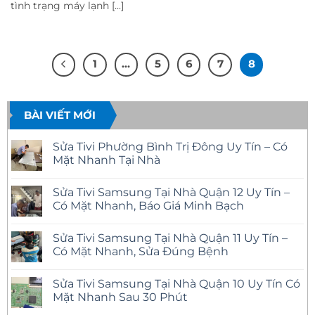
tình trạng máy lạnh [...]
1
…
5
6
7
8
BÀI VIẾT MỚI
Sửa Tivi Phường Bình Trị Đông Uy Tín – Có
Mặt Nhanh Tại Nhà
Không
có
Sửa Tivi Samsung Tại Nhà Quận 12 Uy Tín –
bình
luận
Có Mặt Nhanh, Báo Giá Minh Bạch
ở
Sửa
Không
Tivi
có
Sửa Tivi Samsung Tại Nhà Quận 11 Uy Tín –
Phường
bình
Bình
luận
Có Mặt Nhanh, Sửa Đúng Bệnh
Trị
ở
Đông
Sửa
Không
Uy
Tivi
có
Sửa Tivi Samsung Tại Nhà Quận 10 Uy Tín Có
Tín
Samsung
bình
–
Tại
luận
Mặt Nhanh Sau 30 Phút
Có
Nhà
ở
Mặt
Quận
Sửa
Không