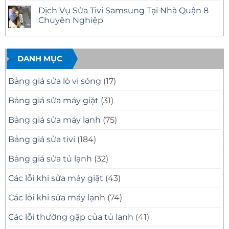
Nhanh
12
Tivi
có
Dịch Vụ Sửa Tivi Samsung Tại Nhà Quận 8
Tại
Uy
Samsung
bình
Nhà
Tín
Tại
luận
Chuyên Nghiệp
–
Nhà
ở
Có
Quận
Sửa
Không
Mặt
11
Tivi
có
Nhanh,
Uy
Samsung
bình
Báo
Tín
Tại
luận
Giá
–
Nhà
ở
DANH MỤC
Minh
Có
Quận
Dịch
Bạch
Mặt
10
Vụ
Nhanh,
Uy
Sửa
Bảng giá sửa lò vi sóng
(17)
Sửa
Tín
Tivi
Đúng
Có
Samsung
Bệnh
Mặt
Tại
Bảng giá sửa máy giặt
(31)
Nhanh
Nhà
Sau
Quận
30
8
Bảng giá sửa máy lạnh
(75)
Phút
Chuyên
Nghiệp
Bảng giá sửa tivi
(184)
Bảng giá sửa tủ lạnh
(32)
Các lỗi khi sửa máy giặt
(43)
Các lỗi khi sửa máy lạnh
(74)
Các lỗi thường gặp của tủ lạnh
(41)