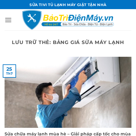
Bỏ
SỬA TIVI TỦ LẠNH MÁY GIẶT TẬN NHÀ
qua
nội
dung
LƯU TRỮ THẺ:
BẢNG GIÁ SỬA MÁY LẠNH
25
Th7
Sửa chữa máy lạnh mùa hè – Giải pháp cấp tốc cho mùa