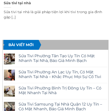
Sửa tivi tại nhà
Sửa tivi tại nhà là giải pháp tiện lợi khi tivi trong gia đình
gặp [...]
BÀI VIẾT MỚI
Sửa Tivi Phường Tân Tạo Uy Tín Có Mặt
Nhanh Tại Nhà, Báo Giá Minh Bạch
Không
có
Sửa Tivi Phường An Lạc Uy Tín, Có Mặt
bình
luận
Nhanh Tại Nhà – Khắc Phục Mọi Sự Cố Tivi
ở
Sửa
Không
Tivi
có
Sửa Tivi Phường Bình Trị Đông Uy Tín – Có
Phường
bình
Tân
luận
Mặt Nhanh Tại Nhà
Tạo
ở
Uy
Sửa
Không
Tín
Tivi
có
Sửa Tivi Samsung Tại Nhà Quận 12 Uy Tín –
Có
Phường
bình
Mặt
An
luận
Có Mặt Nhanh, Báo Giá Minh Bạch
Nhanh
Lạc
ở