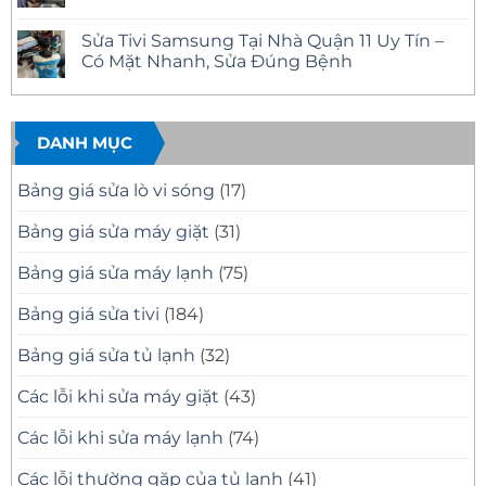
Tại
Uy
Sửa
Không
Nhà,
Tín,
Tivi
có
Sửa Tivi Samsung Tại Nhà Quận 11 Uy Tín –
Báo
Có
Phường
bình
Giá
Mặt
Bình
luận
Có Mặt Nhanh, Sửa Đúng Bệnh
Minh
Nhanh
Trị
ở
Bạch
Tại
Đông
Sửa
Không
Nhà
Uy
Tivi
có
–
Tín
Samsung
bình
Khắc
–
Tại
luận
Phục
Có
Nhà
ở
DANH MỤC
Mọi
Mặt
Quận
Sửa
Sự
Nhanh
12
Tivi
Cố
Tại
Uy
Samsung
Bảng giá sửa lò vi sóng
(17)
Tivi
Nhà
Tín
Tại
–
Nhà
Có
Quận
Bảng giá sửa máy giặt
(31)
Mặt
11
Nhanh,
Uy
Báo
Tín
Bảng giá sửa máy lạnh
(75)
Giá
–
Minh
Có
Bạch
Mặt
Bảng giá sửa tivi
(184)
Nhanh,
Sửa
Đúng
Bảng giá sửa tủ lạnh
(32)
Bệnh
Các lỗi khi sửa máy giặt
(43)
Các lỗi khi sửa máy lạnh
(74)
Các lỗi thường gặp của tủ lạnh
(41)