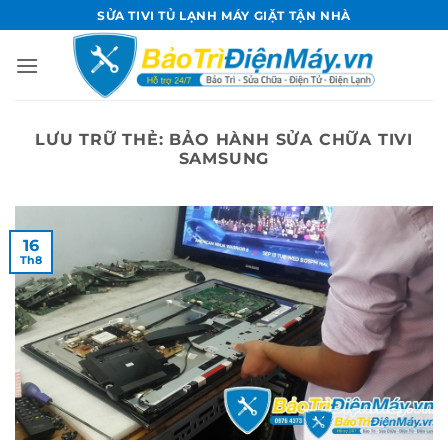
Bỏ
SỬA TIVI TỦ LẠNH MÁY GIẶT TẬN NHÀ
qua
nội
dung
LƯU TRỮ THẺ:
BẢO HÀNH SỬA CHỮA TIVI
SAMSUNG
16
Th8