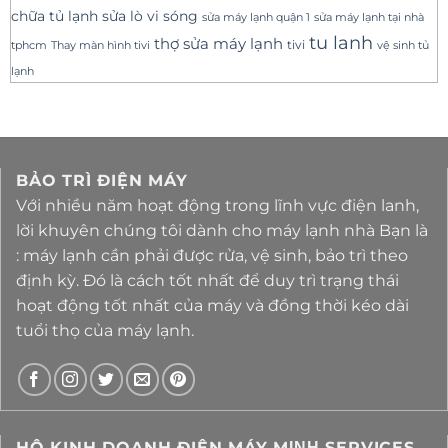
sửa lò vi sóng
chữa tủ lạnh
sửa máy lạnh tại nhà
sửa máy lạnh quận 1
tu lanh
thợ sửa máy lạnh
tivi
tphcm
Thay màn hình tivi
vệ sinh tủ
lạnh
BẢO TRÌ ĐIỆN MÁY
Với nhiều năm hoạt động trong lĩnh vực điện lanh,
lời khuyên chúng tôi dành cho máy lạnh nhà Bạn là
: máy lạnh cần phải được rửa, vệ sinh, bảo trì theo
định kỳ. Đó là cách tốt nhất để duy trì trạng thái
hoạt động tốt nhất của máy và đồng thời kéo dài
tuổi thọ của máy lạnh.
HỘ KINH DOANH ĐIỆN MÁY MΙΝΗ SERVICES