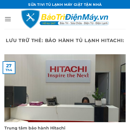
Bỏ
SỬA TIVI TỦ LẠNH MÁY GIẶT TẬN NHÀ
qua
nội
dung
LƯU TRỮ THẺ:
BẢO HÀNH TỦ LẠNH HITACHI:
27
Th4
Trung tâm bảo hành Hitachi