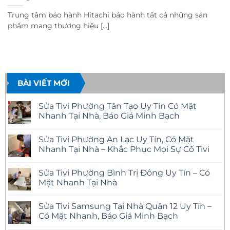
Trung tâm bảo hành Hitachi bảo hành tất cả những sản
phẩm mang thương hiệu [...]
BÀI VIẾT MỚI
Sửa Tivi Phường Tân Tạo Uy Tín Có Mặt
Nhanh Tại Nhà, Báo Giá Minh Bạch
Không
có
Sửa Tivi Phường An Lạc Uy Tín, Có Mặt
bình
luận
Nhanh Tại Nhà – Khắc Phục Mọi Sự Cố Tivi
ở
Sửa
Không
Tivi
có
Sửa Tivi Phường Bình Trị Đông Uy Tín – Có
Phường
bình
Tân
luận
Mặt Nhanh Tại Nhà
Tạo
ở
Uy
Sửa
Không
Tín
Tivi
có
Sửa Tivi Samsung Tại Nhà Quận 12 Uy Tín –
Có
Phường
bình
Mặt
An
luận
Có Mặt Nhanh, Báo Giá Minh Bạch
Nhanh
Lạc
ở
Tại
Uy
Sửa
Không