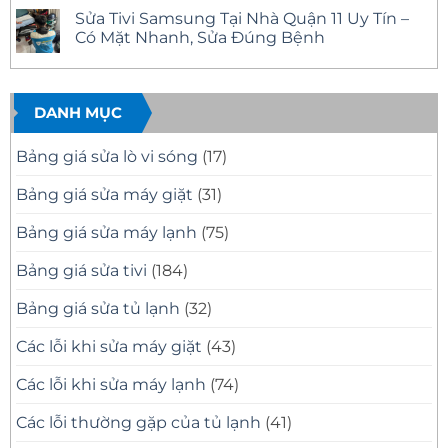
Nhà,
Tín,
Tivi
có
Sửa Tivi Samsung Tại Nhà Quận 11 Uy Tín –
Báo
Có
Phường
bình
Giá
Mặt
Bình
luận
Có Mặt Nhanh, Sửa Đúng Bệnh
Minh
Nhanh
Trị
ở
Bạch
Tại
Đông
Sửa
Không
Nhà
Uy
Tivi
có
–
Tín
Samsung
bình
Khắc
–
Tại
luận
Phục
Có
Nhà
ở
DANH MỤC
Mọi
Mặt
Quận
Sửa
Sự
Nhanh
12
Tivi
Cố
Tại
Uy
Samsung
Bảng giá sửa lò vi sóng
(17)
Tivi
Nhà
Tín
Tại
–
Nhà
Có
Quận
Bảng giá sửa máy giặt
(31)
Mặt
11
Nhanh,
Uy
Báo
Tín
Bảng giá sửa máy lạnh
(75)
Giá
–
Minh
Có
Bạch
Mặt
Bảng giá sửa tivi
(184)
Nhanh,
Sửa
Đúng
Bảng giá sửa tủ lạnh
(32)
Bệnh
Các lỗi khi sửa máy giặt
(43)
Các lỗi khi sửa máy lạnh
(74)
Các lỗi thường gặp của tủ lạnh
(41)