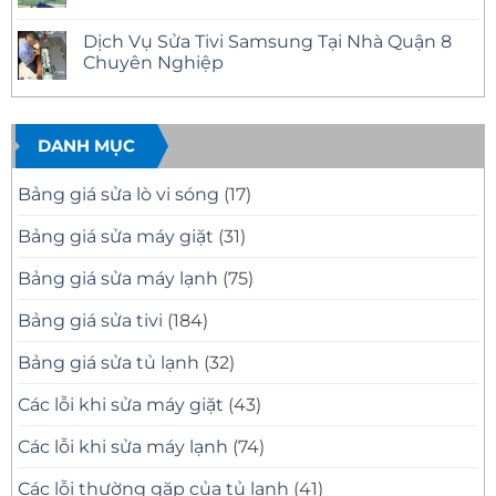
Mặt
Quận
Sửa
Không
Nhanh
12
Tivi
có
Dịch Vụ Sửa Tivi Samsung Tại Nhà Quận 8
Tại
Uy
Samsung
bình
Nhà
Tín
Tại
luận
Chuyên Nghiệp
–
Nhà
ở
Có
Quận
Sửa
Không
Mặt
11
Tivi
có
Nhanh,
Uy
Samsung
bình
Báo
Tín
Tại
luận
Giá
–
Nhà
ở
DANH MỤC
Minh
Có
Quận
Dịch
Bạch
Mặt
10
Vụ
Nhanh,
Uy
Sửa
Bảng giá sửa lò vi sóng
(17)
Sửa
Tín
Tivi
Đúng
Có
Samsung
Bệnh
Mặt
Tại
Bảng giá sửa máy giặt
(31)
Nhanh
Nhà
Sau
Quận
30
8
Bảng giá sửa máy lạnh
(75)
Phút
Chuyên
Nghiệp
Bảng giá sửa tivi
(184)
Bảng giá sửa tủ lạnh
(32)
Các lỗi khi sửa máy giặt
(43)
Các lỗi khi sửa máy lạnh
(74)
Các lỗi thường gặp của tủ lạnh
(41)