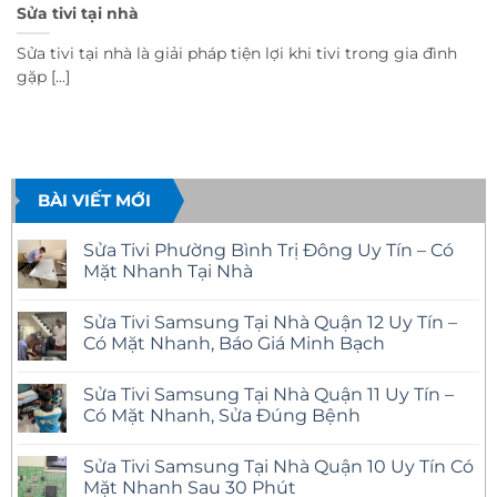
Sửa tivi tại nhà
Sửa tivi tại nhà là giải pháp tiện lợi khi tivi trong gia đình
gặp [...]
BÀI VIẾT MỚI
Sửa Tivi Phường Bình Trị Đông Uy Tín – Có
Mặt Nhanh Tại Nhà
Không
có
Sửa Tivi Samsung Tại Nhà Quận 12 Uy Tín –
bình
luận
Có Mặt Nhanh, Báo Giá Minh Bạch
ở
Sửa
Không
Tivi
có
Sửa Tivi Samsung Tại Nhà Quận 11 Uy Tín –
Phường
bình
Bình
luận
Có Mặt Nhanh, Sửa Đúng Bệnh
Trị
ở
Đông
Sửa
Không
Uy
Tivi
có
Sửa Tivi Samsung Tại Nhà Quận 10 Uy Tín Có
Tín
Samsung
bình
–
Tại
luận
Mặt Nhanh Sau 30 Phút
Có
Nhà
ở