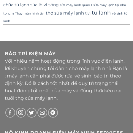
sửa lò vi sóng
chữa tủ lạnh
sửa máy lạnh tại nhà
sửa máy lạnh quận 1
tu lanh
thợ sửa máy lạnh
tivi
tphcm
Thay màn hình tivi
vệ sinh tủ
lạnh
BẢO TRÌ ĐIỆN MÁY
Với nhiều năm hoạt động trong lĩnh vực điện lanh,
lời khuyên chúng tôi dành cho máy lạnh nhà Bạn là
: máy lạnh cần phải được rửa, vệ sinh, bảo trì theo
định kỳ. Đó là cách tốt nhất để duy trì trạng thái
hoạt động tốt nhất của máy và đồng thời kéo dài
tuổi thọ của máy lạnh.
HỘ KINH DOANH ĐIỆN MÁY MΙΝΗ SERVICES