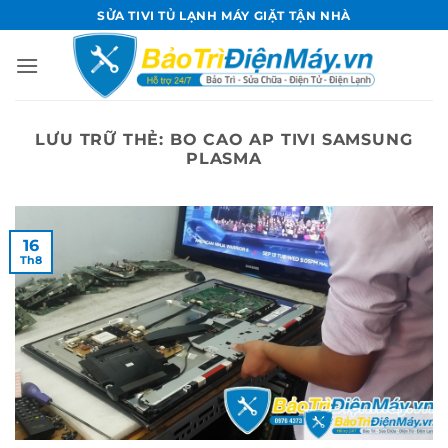
Bỏ
SỬA TIVI TỦ LẠNH MÁY GIẶT TẬN NHÀ
qua
nội
dung
LƯU TRỮ THẺ:
BO CAO AP TIVI SAMSUNG
PLASMA
16
Th8