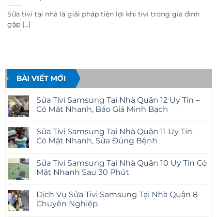
Sửa tivi tại nhà là giải pháp tiện lợi khi tivi trong gia đình
gặp [...]
BÀI VIẾT MỚI
Sửa Tivi Samsung Tại Nhà Quận 12 Uy Tín –
Có Mặt Nhanh, Báo Giá Minh Bạch
Không
có
Sửa Tivi Samsung Tại Nhà Quận 11 Uy Tín –
bình
luận
Có Mặt Nhanh, Sửa Đúng Bệnh
ở
Sửa
Không
Tivi
có
Sửa Tivi Samsung Tại Nhà Quận 10 Uy Tín Có
Samsung
bình
Tại
luận
Mặt Nhanh Sau 30 Phút
Nhà
ở
Quận
Sửa
Không
12
Tivi
có
Dịch Vụ Sửa Tivi Samsung Tại Nhà Quận 8
Uy
Samsung
bình
Tín
Tại
luận
Chuyên Nghiệp
–
Nhà
ở
Có
Quận
Sửa
Không