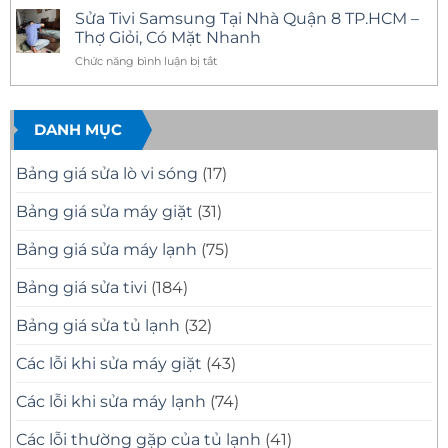
Mặt
11
Tivi
có
Sửa Tivi Samsung Tại Nhà Quận 8 TP.HCM –
Nhanh,
Uy
Samsung
bình
Báo
Tín
Tại
luận
Thợ Giỏi, Có Mặt Nhanh
Giá
–
Nhà
ở
Minh
Có
Quận
Dịch
ở
Chức năng bình luận bị tắt
Bạch
Mặt
10
Vụ
Sửa
Nhanh,
Uy
Sửa
Tivi
Sửa
Tín
Tivi
Đúng
Có
Samsung
Samsung
Bệnh
Mặt
Tại
DANH MỤC
Tại
Nhanh
Nhà
Nhà
Sau
Quận
30
8
Quận
Bảng giá sửa lò vi sóng
(17)
Phút
Chuyên
8
Nghiệp
TP.HCM
Bảng giá sửa máy giặt
(31)
–
Thợ
Bảng giá sửa máy lạnh
(75)
Giỏi,
Có
Mặt
Bảng giá sửa tivi
(184)
Nhanh
Bảng giá sửa tủ lạnh
(32)
Các lỗi khi sửa máy giặt
(43)
Các lỗi khi sửa máy lạnh
(74)
Các lỗi thường gặp của tủ lạnh
(41)