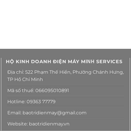
HỘ KINH DOANH ĐIỆN MÁY MΙΝΗ SERVICES
Địa chỉ: 522 Phạm Thế Hiển, Phường Chánh Hưng,
TP Hồ Chí Minh
Mã số thuế: 066095010891
Hotline: 09363 77779
Email: baotridienmay@gmail.com
Website: baotridienmay.vn