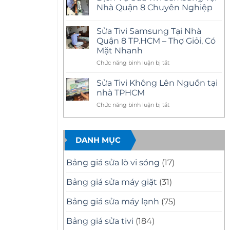
Nhà
luận
Nhà Quận 8 Chuyên Nghiệp
Quận
ở
11
Sửa
Không
Uy
Tivi
có
Tín
Sửa Tivi Samsung Tại Nhà
Samsung
bình
–
Tại
luận
Quận 8 TP.HCM – Thợ Giỏi, Có
Có
Nhà
ở
Mặt
Mặt Nhanh
Quận
Dịch
Nhanh,
10
Vụ
Sửa
ở
Chức năng bình luận bị tắt
Uy
Sửa
Đúng
Tín
Tivi
Sửa
Bệnh
Có
Samsung
Tivi
Sửa Tivi Không Lên Nguồn tại
Mặt
Tại
Samsung
Nhanh
Nhà
nhà TPHCM
Tại
Sau
Quận
30
8
ở
Chức năng bình luận bị tắt
Nhà
Phút
Chuyên
Sửa
Quận
Nghiệp
Tivi
8
Không
TP.HCM
DANH MỤC
Lên
–
Nguồn
Thợ
tại
Giỏi,
Bảng giá sửa lò vi sóng
(17)
nhà
Có
TPHCM
Mặt
Bảng giá sửa máy giặt
(31)
Nhanh
Bảng giá sửa máy lạnh
(75)
Bảng giá sửa tivi
(184)