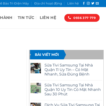
về Bảo Trì Điện Máy
Địa chỉ hoạt động
Liên hệ
 HÀNH
TIN TỨC
LIÊN HỆ
0936 377 779
BÀI VIẾT MỚI
Sửa Tivi Samsung Tại Nhà
Quận 11 Uy Tín – Có Mặt
Nhanh, Sửa Đúng Bệnh
Không
có
Sửa Tivi Samsung Tại Nhà
bình
luận
Quận 10 Uy Tín Có Mặt Nhanh
ở
Sau 30 Phút
Sửa
Tivi
Không
Samsung
có
Tại
Dịch Vụ Sửa Tivi Samsung Tại
bình