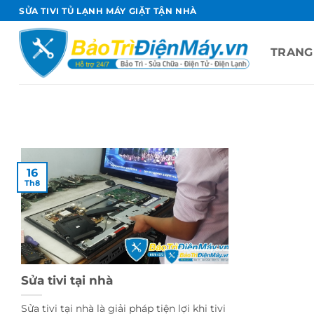
Bỏ
SỬA TIVI TỦ LẠNH MÁY GIẶT TẬN NHÀ
qua
nội
TRANG
dung
16
Th8
Sửa tivi tại nhà
Sửa tivi tại nhà là giải pháp tiện lợi khi tivi