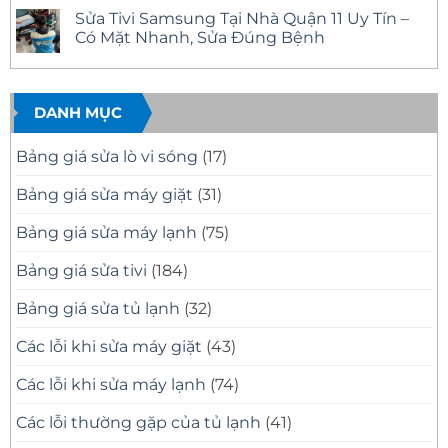
Nhà,
Tín,
Tivi
có
Sửa Tivi Samsung Tại Nhà Quận 11 Uy Tín –
Báo
Có
Phường
bình
Giá
Mặt
Bình
luận
Có Mặt Nhanh, Sửa Đúng Bệnh
Minh
Nhanh
Trị
ở
Bạch
Tại
Đông
Sửa
Không
Nhà
Uy
Tivi
có
–
Tín
Samsung
bình
Khắc
–
Tại
luận
Phục
Có
Nhà
ở
DANH MỤC
Mọi
Mặt
Quận
Sửa
Sự
Nhanh
12
Tivi
Cố
Tại
Uy
Samsung
Bảng giá sửa lò vi sóng
(17)
Tivi
Nhà
Tín
Tại
–
Nhà
Có
Quận
Bảng giá sửa máy giặt
(31)
Mặt
11
Nhanh,
Uy
Báo
Tín
Bảng giá sửa máy lạnh
(75)
Giá
–
Minh
Có
Bạch
Mặt
Bảng giá sửa tivi
(184)
Nhanh,
Sửa
Đúng
Bảng giá sửa tủ lạnh
(32)
Bệnh
Các lỗi khi sửa máy giặt
(43)
Các lỗi khi sửa máy lạnh
(74)
Các lỗi thường gặp của tủ lạnh
(41)