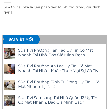
Sửa tivi tại nhà là giải pháp tiện lợi khi tivi trong gia đình
gặp [...]
BÀI VIẾT MỚI
Sửa Tivi Phường Tân Tạo Uy Tín Có Mặt
Nhanh Tại Nhà, Báo Giá Minh Bạch
Không
có
Sửa Tivi Phường An Lạc Uy Tín, Có Mặt
bình
luận
Nhanh Tại Nhà – Khắc Phục Mọi Sự Cố Tivi
ở
Sửa
Không
Tivi
có
Sửa Tivi Phường Bình Trị Đông Uy Tín – Có
Phường
bình
Tân
luận
Mặt Nhanh Tại Nhà
Tạo
ở
Uy
Sửa
Không
Tín
Tivi
có
Sửa Tivi Samsung Tại Nhà Quận 12 Uy Tín –
Có
Phường
bình
Mặt
An
luận
Có Mặt Nhanh, Báo Giá Minh Bạch
Nhanh
Lạc
ở
Tại
Uy
Sửa
Không