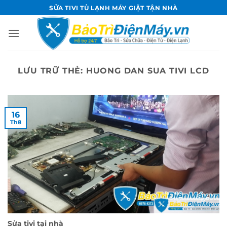
Bỏ
SỬA TIVI TỦ LẠNH MÁY GIẶT TẬN NHÀ
qua
nội
dung
LƯU TRỮ THẺ:
HUONG DAN SUA TIVI LCD
16
Th8
Sửa tivi tại nhà