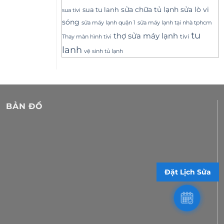
sửa lò vi
sua tu lanh
sửa chữa tủ lạnh
sua tivi
sóng
sửa máy lạnh tại nhà tphcm
sửa máy lạnh quận 1
tu
thợ sửa máy lạnh
tivi
Thay màn hình tivi
lanh
vệ sinh tủ lạnh
BẢN ĐỒ
Đặt Lịch Sửa