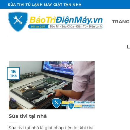
Bỏ
SỬA TIVI TỦ LẠNH MÁY GIẶT TẬN NHÀ
qua
nội
TRANG
dung
L
16
Th8
Sửa tivi tại nhà
Sửa tivi tại nhà là giải pháp tiện lợi khi tivi