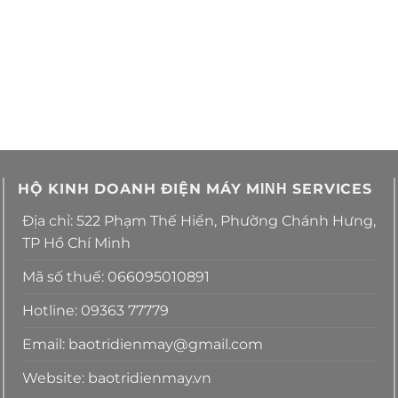
HỘ KINH DOANH ĐIỆN MÁY MΙΝΗ SERVICES
Địa chỉ: 522 Phạm Thế Hiển, Phường Chánh Hưng,
TP Hồ Chí Minh
Mã số thuế: 066095010891
Hotline: 09363 77779
Email: baotridienmay@gmail.com
Website: baotridienmay.vn