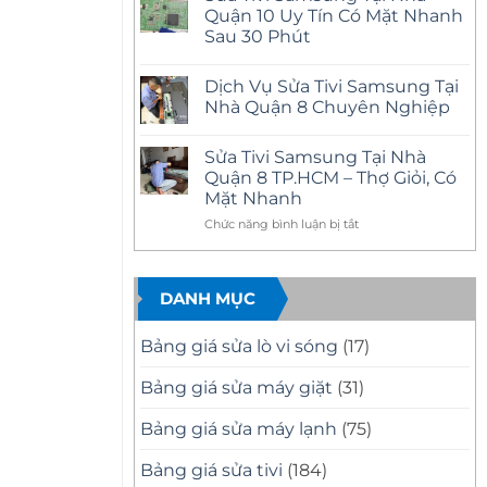
Nhà
luận
Quận 10 Uy Tín Có Mặt Nhanh
Quận
ở
12
Sau 30 Phút
Sửa
Uy
Tivi
Tín
Không
Samsung
–
có
Tại
Dịch Vụ Sửa Tivi Samsung Tại
Có
bình
Nhà
Mặt
luận
Nhà Quận 8 Chuyên Nghiệp
Quận
ở
Nhanh,
11
Sửa
Báo
Không
Uy
Tivi
Giá
có
Tín
Sửa Tivi Samsung Tại Nhà
Samsung
Minh
bình
–
Tại
Bạch
luận
Quận 8 TP.HCM – Thợ Giỏi, Có
Có
Nhà
ở
Mặt
Mặt Nhanh
Quận
Dịch
Nhanh,
10
Vụ
Sửa
ở
Chức năng bình luận bị tắt
Uy
Sửa
Đúng
Tín
Tivi
Sửa
Bệnh
Có
Samsung
Tivi
Mặt
Tại
Samsung
Nhanh
Nhà
DANH MỤC
Tại
Sau
Quận
30
8
Nhà
Phút
Chuyên
Quận
Nghiệp
Bảng giá sửa lò vi sóng
(17)
8
TP.HCM
Bảng giá sửa máy giặt
(31)
–
Thợ
Bảng giá sửa máy lạnh
(75)
Giỏi,
Có
Mặt
Bảng giá sửa tivi
(184)
Nhanh