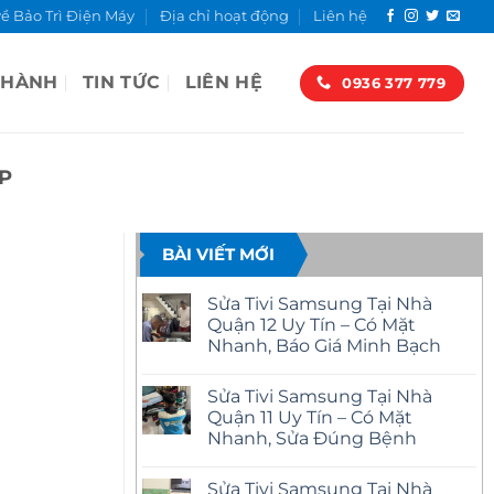
về Bảo Trì Điện Máy
Địa chỉ hoạt động
Liên hệ
 HÀNH
TIN TỨC
LIÊN HỆ
0936 377 779
ẤP
BÀI VIẾT MỚI
Sửa Tivi Samsung Tại Nhà
Quận 12 Uy Tín – Có Mặt
Nhanh, Báo Giá Minh Bạch
Không
có
Sửa Tivi Samsung Tại Nhà
bình
luận
Quận 11 Uy Tín – Có Mặt
ở
Nhanh, Sửa Đúng Bệnh
Sửa
Tivi
Không
Samsung
có
Tại
Sửa Tivi Samsung Tại Nhà
bình