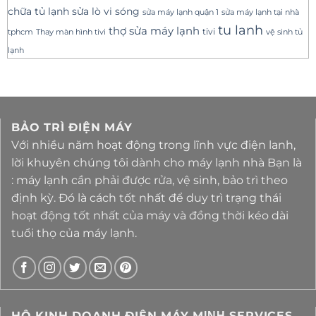
sửa lò vi sóng
chữa tủ lạnh
sửa máy lạnh tại nhà
sửa máy lạnh quận 1
tu lanh
thợ sửa máy lạnh
tivi
tphcm
Thay màn hình tivi
vệ sinh tủ
lạnh
BẢO TRÌ ĐIỆN MÁY
Với nhiều năm hoạt động trong lĩnh vực điện lanh,
lời khuyên chúng tôi dành cho máy lạnh nhà Bạn là
: máy lạnh cần phải được rửa, vệ sinh, bảo trì theo
định kỳ. Đó là cách tốt nhất để duy trì trạng thái
hoạt động tốt nhất của máy và đồng thời kéo dài
tuổi thọ của máy lạnh.
HỘ KINH DOANH ĐIỆN MÁY MΙΝΗ SERVICES