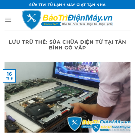
Bỏ
SỬA TIVI TỦ LẠNH MÁY GIẶT TẬN NHÀ
qua
nội
dung
LƯU TRỮ THẺ:
SỬA CHỮA ĐIỆN TỬ TẠI TÂN
BÌNH GÒ VẤP
16
Th8