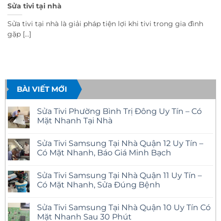
Sửa tivi tại nhà
Sửa tivi tại nhà là giải pháp tiện lợi khi tivi trong gia đình
gặp [...]
BÀI VIẾT MỚI
Sửa Tivi Phường Bình Trị Đông Uy Tín – Có
Mặt Nhanh Tại Nhà
Không
có
Sửa Tivi Samsung Tại Nhà Quận 12 Uy Tín –
bình
luận
Có Mặt Nhanh, Báo Giá Minh Bạch
ở
Sửa
Không
Tivi
có
Sửa Tivi Samsung Tại Nhà Quận 11 Uy Tín –
Phường
bình
Bình
luận
Có Mặt Nhanh, Sửa Đúng Bệnh
Trị
ở
Đông
Sửa
Không
Uy
Tivi
có
Sửa Tivi Samsung Tại Nhà Quận 10 Uy Tín Có
Tín
Samsung
bình
–
Tại
luận
Mặt Nhanh Sau 30 Phút
Có
Nhà
ở