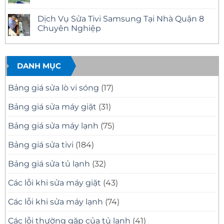
Mặt
Quận
Sửa
Không
Nhanh
12
Tivi
có
Dịch Vụ Sửa Tivi Samsung Tại Nhà Quận 8
Tại
Uy
Samsung
bình
Nhà
Tín
Tại
luận
Chuyên Nghiệp
–
Nhà
ở
Có
Quận
Sửa
Không
Mặt
11
Tivi
có
Nhanh,
Uy
Samsung
bình
Báo
Tín
Tại
luận
Giá
–
Nhà
ở
DANH MỤC
Minh
Có
Quận
Dịch
Bạch
Mặt
10
Vụ
Nhanh,
Uy
Sửa
Bảng giá sửa lò vi sóng
(17)
Sửa
Tín
Tivi
Đúng
Có
Samsung
Bệnh
Mặt
Tại
Bảng giá sửa máy giặt
(31)
Nhanh
Nhà
Sau
Quận
30
8
Bảng giá sửa máy lạnh
(75)
Phút
Chuyên
Nghiệp
Bảng giá sửa tivi
(184)
Bảng giá sửa tủ lạnh
(32)
Các lỗi khi sửa máy giặt
(43)
Các lỗi khi sửa máy lạnh
(74)
Các lỗi thường gặp của tủ lạnh
(41)