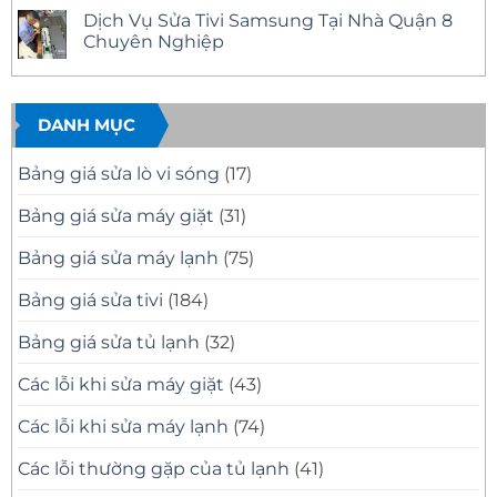
Nhanh
12
Tivi
có
Dịch Vụ Sửa Tivi Samsung Tại Nhà Quận 8
Tại
Uy
Samsung
bình
Nhà
Tín
Tại
luận
Chuyên Nghiệp
–
Nhà
ở
Có
Quận
Sửa
Không
Mặt
11
Tivi
có
Nhanh,
Uy
Samsung
bình
Báo
Tín
Tại
luận
Giá
–
Nhà
ở
DANH MỤC
Minh
Có
Quận
Dịch
Bạch
Mặt
10
Vụ
Nhanh,
Uy
Sửa
Bảng giá sửa lò vi sóng
(17)
Sửa
Tín
Tivi
Đúng
Có
Samsung
Bệnh
Mặt
Tại
Bảng giá sửa máy giặt
(31)
Nhanh
Nhà
Sau
Quận
30
8
Bảng giá sửa máy lạnh
(75)
Phút
Chuyên
Nghiệp
Bảng giá sửa tivi
(184)
Bảng giá sửa tủ lạnh
(32)
Các lỗi khi sửa máy giặt
(43)
Các lỗi khi sửa máy lạnh
(74)
Các lỗi thường gặp của tủ lạnh
(41)