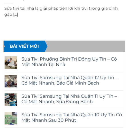
Sửa tivi tại nhà là giải pháp tiện lợi khi tivi trong gia đình
gặp [...]
BÀI VIẾT MỚI
Sửa Tivi Phường Bình Trị Đông Uy Tín – Có
Mặt Nhanh Tại Nhà
Không
có
Sửa Tivi Samsung Tại Nhà Quận 12 Uy Tín –
bình
luận
Có Mặt Nhanh, Báo Giá Minh Bạch
ở
Sửa
Không
Tivi
có
Sửa Tivi Samsung Tại Nhà Quận 11 Uy Tín –
Phường
bình
Bình
luận
Có Mặt Nhanh, Sửa Đúng Bệnh
Trị
ở
Đông
Sửa
Không
Uy
Tivi
có
Sửa Tivi Samsung Tại Nhà Quận 10 Uy Tín Có
Tín
Samsung
bình
–
Tại
luận
Mặt Nhanh Sau 30 Phút
Có
Nhà
ở
Mặt
Quận
Sửa
Không