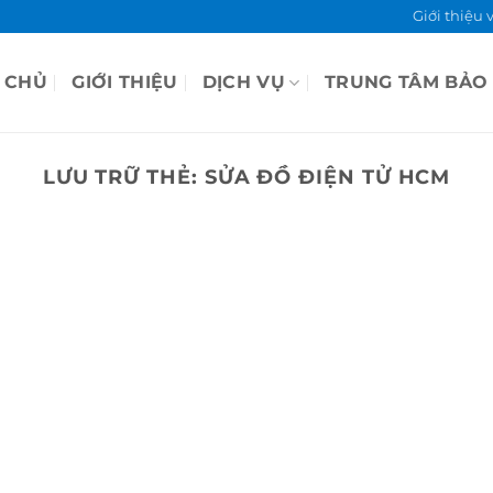
Giới thiệu 
 CHỦ
GIỚI THIỆU
DỊCH VỤ
TRUNG TÂM BẢO
LƯU TRỮ THẺ:
SỬA ĐỒ ĐIỆN TỬ HCM