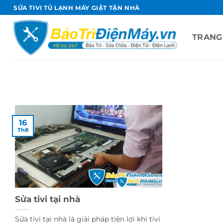
Bỏ
SỬA TIVI TỦ LẠNH MÁY GIẶT TẬN NHÀ
qua
nội
TRANG
dung
16
Th8
Sửa tivi tại nhà
Sửa tivi tại nhà là giải pháp tiện lợi khi tivi