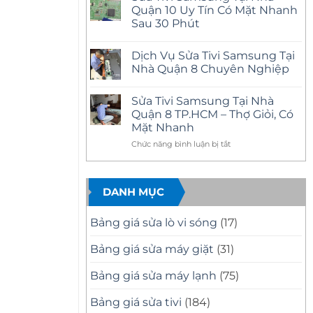
Nhà
luận
Quận 10 Uy Tín Có Mặt Nhanh
Quận
ở
12
Sau 30 Phút
Sửa
Uy
Tivi
Tín
Không
Samsung
–
có
Tại
Dịch Vụ Sửa Tivi Samsung Tại
Có
bình
Nhà
Mặt
luận
Nhà Quận 8 Chuyên Nghiệp
Quận
ở
Nhanh,
11
Sửa
Báo
Không
Uy
Tivi
Giá
có
Tín
Sửa Tivi Samsung Tại Nhà
Samsung
Minh
bình
–
Tại
Bạch
luận
Quận 8 TP.HCM – Thợ Giỏi, Có
Có
Nhà
ở
Mặt
Mặt Nhanh
Quận
Dịch
Nhanh,
10
Vụ
Sửa
ở
Chức năng bình luận bị tắt
Uy
Sửa
Đúng
Tín
Tivi
Sửa
Bệnh
Có
Samsung
Tivi
Mặt
Tại
Samsung
Nhanh
Nhà
DANH MỤC
Tại
Sau
Quận
30
8
Nhà
Phút
Chuyên
Quận
Nghiệp
Bảng giá sửa lò vi sóng
(17)
8
TP.HCM
Bảng giá sửa máy giặt
(31)
–
Thợ
Bảng giá sửa máy lạnh
(75)
Giỏi,
Có
Mặt
Bảng giá sửa tivi
(184)
Nhanh