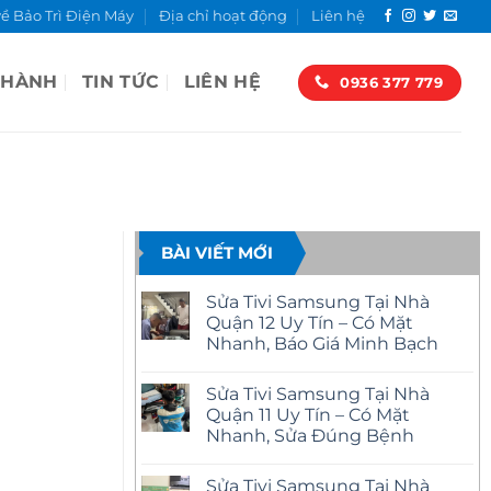
về Bảo Trì Điện Máy
Địa chỉ hoạt động
Liên hệ
 HÀNH
TIN TỨC
LIÊN HỆ
0936 377 779
BÀI VIẾT MỚI
Sửa Tivi Samsung Tại Nhà
Quận 12 Uy Tín – Có Mặt
Nhanh, Báo Giá Minh Bạch
Không
có
Sửa Tivi Samsung Tại Nhà
bình
luận
Quận 11 Uy Tín – Có Mặt
ở
Nhanh, Sửa Đúng Bệnh
Sửa
Tivi
Không
Samsung
có
Tại
Sửa Tivi Samsung Tại Nhà
bình