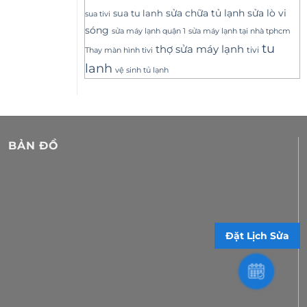
sửa lò vi
sua tu lanh
sửa chữa tủ lạnh
sua tivi
sóng
sửa máy lạnh tại nhà tphcm
sửa máy lạnh quận 1
tu
thợ sửa máy lạnh
tivi
Thay màn hình tivi
lanh
vệ sinh tủ lạnh
BẢN ĐỒ
Đặt Lịch Sửa