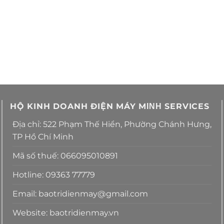
HỘ KINH DOANH ĐIỆN MÁY MΙΝΗ SERVICES
Địa chỉ: 522 Phạm Thế Hiển, Phường Chánh Hưng,
TP Hồ Chí Minh
Mã số thuế: 066095010891
Hotline: 09363 77779
Email: baotridienmay@gmail.com
Website: baotridienmay.vn