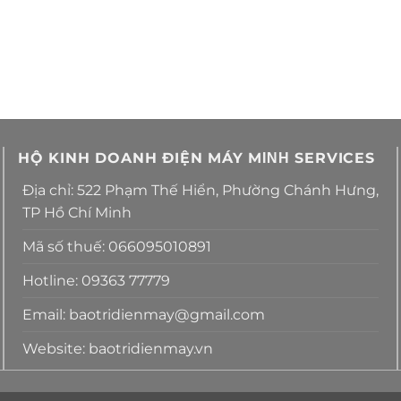
HỘ KINH DOANH ĐIỆN MÁY MΙΝΗ SERVICES
Địa chỉ: 522 Phạm Thế Hiển, Phường Chánh Hưng,
TP Hồ Chí Minh
Mã số thuế: 066095010891
Hotline: 09363 77779
Email: baotridienmay@gmail.com
Website: baotridienmay.vn