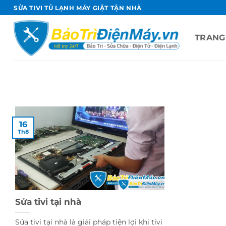
Bỏ
SỬA TIVI TỦ LẠNH MÁY GIẶT TẬN NHÀ
qua
nội
TRANG
dung
16
Th8
Sửa tivi tại nhà
Sửa tivi tại nhà là giải pháp tiện lợi khi tivi