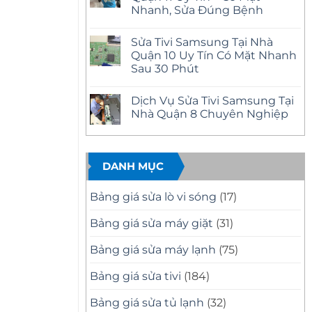
ở
Uy
Nhanh, Sửa Đúng Bệnh
Sửa
Tín
Tivi
–
Không
Samsung
Có
có
Tại
Sửa Tivi Samsung Tại Nhà
Mặt
bình
Nhà
Nhanh
luận
Quận 10 Uy Tín Có Mặt Nhanh
Quận
ở
Tại
12
Sau 30 Phút
Sửa
Nhà
Uy
Tivi
Tín
Không
Samsung
–
có
Tại
Dịch Vụ Sửa Tivi Samsung Tại
Có
bình
Nhà
Mặt
luận
Nhà Quận 8 Chuyên Nghiệp
Quận
ở
Nhanh,
11
Sửa
Báo
Không
Uy
Tivi
Giá
có
Tín
Samsung
Minh
bình
–
Tại
Bạch
luận
Có
Nhà
ở
DANH MỤC
Mặt
Quận
Dịch
Nhanh,
10
Vụ
Sửa
Uy
Sửa
Bảng giá sửa lò vi sóng
(17)
Đúng
Tín
Tivi
Bệnh
Có
Samsung
Mặt
Tại
Bảng giá sửa máy giặt
(31)
Nhanh
Nhà
Sau
Quận
30
8
Bảng giá sửa máy lạnh
(75)
Phút
Chuyên
Nghiệp
Bảng giá sửa tivi
(184)
Bảng giá sửa tủ lạnh
(32)