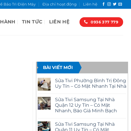
về Bảo Trì Điện Máy
Địa chỉ hoạt động
Liên hệ
 HÀNH
TIN TỨC
LIÊN HỆ
0936 377 779
BÀI VIẾT MỚI
Sửa Tivi Phường Bình Trị Đông
Uy Tín – Có Mặt Nhanh Tại Nhà
Không
có
Sửa Tivi Samsung Tại Nhà
bình
luận
Quận 12 Uy Tín – Có Mặt
ở
Nhanh, Báo Giá Minh Bạch
Sửa
Tivi
Không
Phường
có
Bình
Sửa Tivi Samsung Tại Nhà
bình
Trị
luận
Quận 11 Uy Tín – Có Mặt
Đông