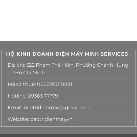
HỘ KINH DOANH ĐIỆN MÁY MΙΝΗ SERVICES
Địa chỉ: 522 Phạm Thế Hiển, Phường Chánh Hưng,
TP Hồ Chí Minh
Mã số thuế: 066095010891
Hotline: 09363 77779
Email: baotridienmay@gmail.com
Website: baotridienmay.vn