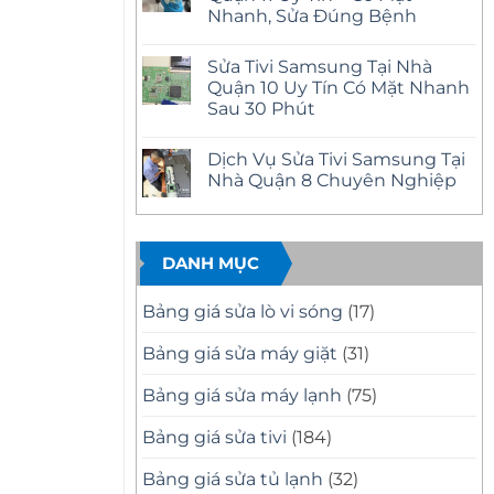
ở
Uy
Nhanh, Sửa Đúng Bệnh
Sửa
Tín
Tivi
–
Không
Samsung
Có
có
Tại
Sửa Tivi Samsung Tại Nhà
Mặt
bình
Nhà
Nhanh
luận
Quận 10 Uy Tín Có Mặt Nhanh
Quận
ở
Tại
12
Sau 30 Phút
Sửa
Nhà
Uy
Tivi
Tín
Không
Samsung
–
có
Tại
Dịch Vụ Sửa Tivi Samsung Tại
Có
bình
Nhà
Mặt
luận
Nhà Quận 8 Chuyên Nghiệp
Quận
ở
Nhanh,
11
Sửa
Báo
Không
Uy
Tivi
Giá
có
Tín
Samsung
Minh
bình
–
Tại
Bạch
luận
Có
Nhà
ở
DANH MỤC
Mặt
Quận
Dịch
Nhanh,
10
Vụ
Sửa
Uy
Sửa
Bảng giá sửa lò vi sóng
(17)
Đúng
Tín
Tivi
Bệnh
Có
Samsung
Mặt
Tại
Bảng giá sửa máy giặt
(31)
Nhanh
Nhà
Sau
Quận
30
8
Bảng giá sửa máy lạnh
(75)
Phút
Chuyên
Nghiệp
Bảng giá sửa tivi
(184)
Bảng giá sửa tủ lạnh
(32)