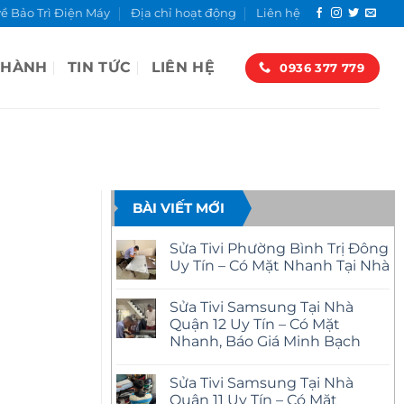
về Bảo Trì Điện Máy
Địa chỉ hoạt động
Liên hệ
 HÀNH
TIN TỨC
LIÊN HỆ
0936 377 779
BÀI VIẾT MỚI
Sửa Tivi Phường Bình Trị Đông
Uy Tín – Có Mặt Nhanh Tại Nhà
Không
có
Sửa Tivi Samsung Tại Nhà
bình
luận
Quận 12 Uy Tín – Có Mặt
ở
Nhanh, Báo Giá Minh Bạch
Sửa
Tivi
Không
Phường
có
Bình
Sửa Tivi Samsung Tại Nhà
bình
Trị
luận
Quận 11 Uy Tín – Có Mặt
Đông