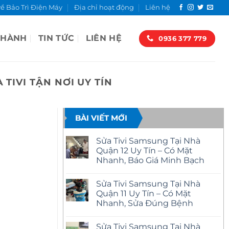
về Bảo Trì Điện Máy
Địa chỉ hoạt động
Liên hệ
 HÀNH
TIN TỨC
LIÊN HỆ
0936 377 779
TIVI TẬN NƠI UY TÍN
BÀI VIẾT MỚI
Sửa Tivi Samsung Tại Nhà
Quận 12 Uy Tín – Có Mặt
Nhanh, Báo Giá Minh Bạch
Không
có
Sửa Tivi Samsung Tại Nhà
bình
luận
Quận 11 Uy Tín – Có Mặt
ở
Nhanh, Sửa Đúng Bệnh
Sửa
Tivi
Không
Samsung
có
Tại
Sửa Tivi Samsung Tại Nhà
bình