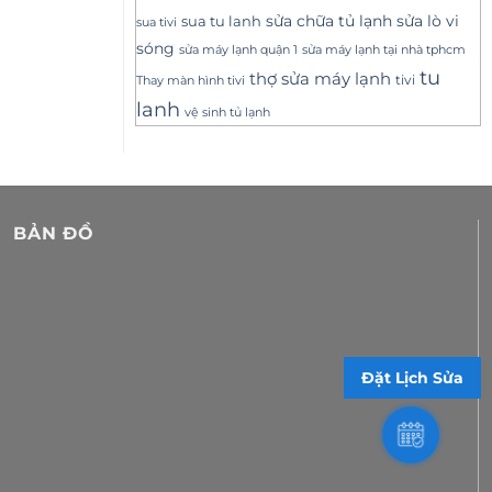
sửa lò vi
sua tu lanh
sửa chữa tủ lạnh
sua tivi
sóng
sửa máy lạnh tại nhà tphcm
sửa máy lạnh quận 1
tu
thợ sửa máy lạnh
tivi
Thay màn hình tivi
lanh
vệ sinh tủ lạnh
BẢN ĐỒ
Đặt Lịch Sửa