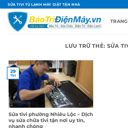
Bỏ
SỬA TIVI TỦ LẠNH MÁY GIẶT TẬN NHÀ
qua
nội
TRANG
dung
LƯU TRỮ THẺ:
SỬA TI
29
Th1
Sửa tivi phường Nhiêu Lộc – Dịch
vụ sửa chữa tivi tận nơi uy tín,
nhanh chóng