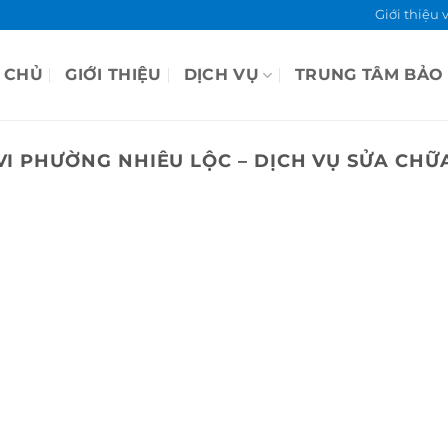
Giới thiệu 
 CHỦ
GIỚI THIỆU
DỊCH VỤ
TRUNG TÂM BẢO
VI PHƯỜNG NHIÊU LỘC – DỊCH VỤ SỬA CHỮA 