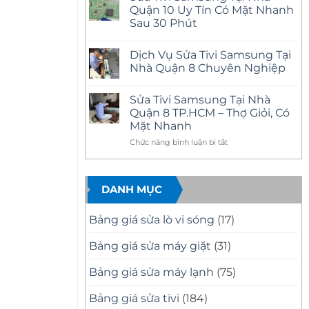
Nhà
luận
Quận 10 Uy Tín Có Mặt Nhanh
Quận
ở
12
Sau 30 Phút
Sửa
Uy
Tivi
Tín
Không
Samsung
–
có
Tại
Dịch Vụ Sửa Tivi Samsung Tại
Có
bình
Nhà
Mặt
luận
Nhà Quận 8 Chuyên Nghiệp
Quận
ở
Nhanh,
11
Sửa
Báo
Không
Uy
Tivi
Giá
có
Tín
Sửa Tivi Samsung Tại Nhà
Samsung
Minh
bình
–
Tại
Bạch
luận
Quận 8 TP.HCM – Thợ Giỏi, Có
Có
Nhà
ở
Mặt
Mặt Nhanh
Quận
Dịch
Nhanh,
10
Vụ
Sửa
ở
Chức năng bình luận bị tắt
Uy
Sửa
Đúng
Tín
Tivi
Sửa
Bệnh
Có
Samsung
Tivi
Mặt
Tại
Samsung
Nhanh
Nhà
DANH MỤC
Tại
Sau
Quận
30
8
Nhà
Phút
Chuyên
Quận
Nghiệp
Bảng giá sửa lò vi sóng
(17)
8
TP.HCM
Bảng giá sửa máy giặt
(31)
–
Thợ
Bảng giá sửa máy lạnh
(75)
Giỏi,
Có
Mặt
Bảng giá sửa tivi
(184)
Nhanh