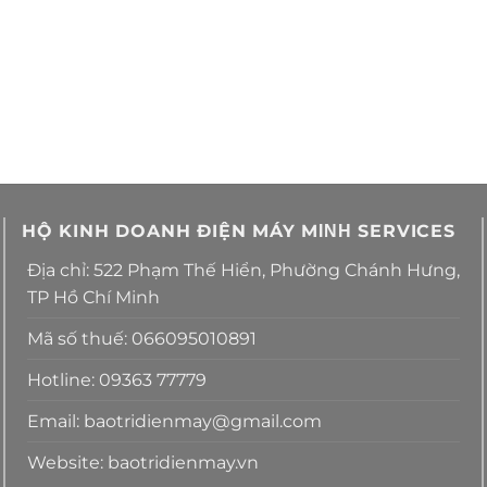
HỘ KINH DOANH ĐIỆN MÁY MΙΝΗ SERVICES
Địa chỉ: 522 Phạm Thế Hiển, Phường Chánh Hưng,
TP Hồ Chí Minh
Mã số thuế: 066095010891
Hotline: 09363 77779
Email: baotridienmay@gmail.com
Website: baotridienmay.vn