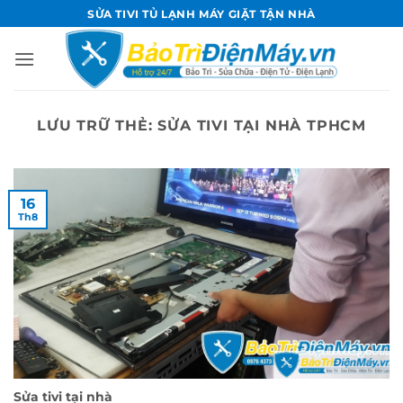
Bỏ
SỬA TIVI TỦ LẠNH MÁY GIẶT TẬN NHÀ
qua
nội
dung
LƯU TRỮ THẺ:
SỬA TIVI TẠI NHÀ TPHCM
16
Th8
Sửa tivi tại nhà