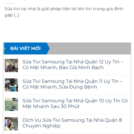
Sửa tivi tại nhà là giải pháp tiện lợi khi tivi trong gia đình
gặp [...]
BÀI VIẾT MỚI
Sửa Tivi Samsung Tại Nhà Quận 12 Uy Tín –
Có Mặt Nhanh, Báo Giá Minh Bạch
Không
có
Sửa Tivi Samsung Tại Nhà Quận 11 Uy Tín –
bình
luận
Có Mặt Nhanh, Sửa Đúng Bệnh
ở
Sửa
Không
Tivi
có
Sửa Tivi Samsung Tại Nhà Quận 10 Uy Tín Có
Samsung
bình
Tại
luận
Mặt Nhanh Sau 30 Phút
Nhà
ở
Quận
Sửa
Không
12
Tivi
có
Dịch Vụ Sửa Tivi Samsung Tại Nhà Quận 8
Uy
Samsung
bình
Tín
Tại
luận
Chuyên Nghiệp
–
Nhà
ở
Có
Quận
Sửa
Không