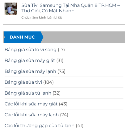
Mặt
11
Tivi
có
Sửa Tivi Samsung Tại Nhà Quận 8 TP.HCM –
Nhanh,
Uy
Samsung
bình
Báo
Tín
Tại
luận
Thợ Giỏi, Có Mặt Nhanh
Giá
–
Nhà
ở
Minh
Có
Quận
Dịch
ở
Chức năng bình luận bị tắt
Bạch
Mặt
10
Vụ
Sửa
Nhanh,
Uy
Sửa
Tivi
Sửa
Tín
Tivi
Đúng
Có
Samsung
Samsung
Bệnh
Mặt
Tại
DANH MỤC
Tại
Nhanh
Nhà
Nhà
Sau
Quận
30
8
Quận
Bảng giá sửa lò vi sóng
(17)
Phút
Chuyên
8
Nghiệp
TP.HCM
Bảng giá sửa máy giặt
(31)
–
Thợ
Bảng giá sửa máy lạnh
(75)
Giỏi,
Có
Mặt
Bảng giá sửa tivi
(184)
Nhanh
Bảng giá sửa tủ lạnh
(32)
Các lỗi khi sửa máy giặt
(43)
Các lỗi khi sửa máy lạnh
(74)
Các lỗi thường gặp của tủ lạnh
(41)