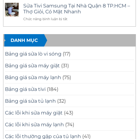
Mặt
11
Tivi
có
Sửa Tivi Samsung Tại Nhà Quận 8 TP.HCM –
Nhanh,
Uy
Samsung
bình
Báo
Tín
Tại
luận
Thợ Giỏi, Có Mặt Nhanh
Giá
–
Nhà
ở
Minh
Có
Quận
Dịch
ở
Chức năng bình luận bị tắt
Bạch
Mặt
10
Vụ
Sửa
Nhanh,
Uy
Sửa
Tivi
Sửa
Tín
Tivi
Đúng
Có
Samsung
Samsung
Bệnh
Mặt
Tại
DANH MỤC
Tại
Nhanh
Nhà
Nhà
Sau
Quận
30
8
Quận
Bảng giá sửa lò vi sóng
(17)
Phút
Chuyên
8
Nghiệp
TP.HCM
Bảng giá sửa máy giặt
(31)
–
Thợ
Bảng giá sửa máy lạnh
(75)
Giỏi,
Có
Mặt
Bảng giá sửa tivi
(184)
Nhanh
Bảng giá sửa tủ lạnh
(32)
Các lỗi khi sửa máy giặt
(43)
Các lỗi khi sửa máy lạnh
(74)
Các lỗi thường gặp của tủ lạnh
(41)