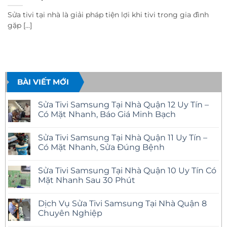
Sửa tivi tại nhà là giải pháp tiện lợi khi tivi trong gia đình
gặp [...]
BÀI VIẾT MỚI
Sửa Tivi Samsung Tại Nhà Quận 12 Uy Tín –
Có Mặt Nhanh, Báo Giá Minh Bạch
Không
có
Sửa Tivi Samsung Tại Nhà Quận 11 Uy Tín –
bình
luận
Có Mặt Nhanh, Sửa Đúng Bệnh
ở
Sửa
Không
Tivi
có
Sửa Tivi Samsung Tại Nhà Quận 10 Uy Tín Có
Samsung
bình
Tại
luận
Mặt Nhanh Sau 30 Phút
Nhà
ở
Quận
Sửa
Không
12
Tivi
có
Dịch Vụ Sửa Tivi Samsung Tại Nhà Quận 8
Uy
Samsung
bình
Tín
Tại
luận
Chuyên Nghiệp
–
Nhà
ở
Có
Quận
Sửa
Không