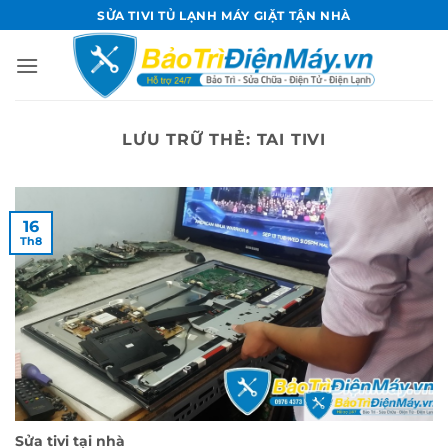
Bỏ
SỬA TIVI TỦ LẠNH MÁY GIẶT TẬN NHÀ
qua
nội
dung
LƯU TRỮ THẺ:
TAI TIVI
16
Th8
Sửa tivi tại nhà