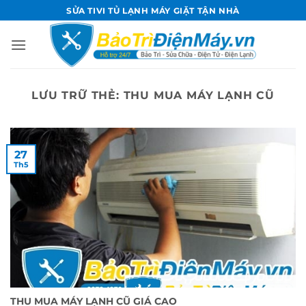
Bỏ
SỬA TIVI TỦ LẠNH MÁY GIẶT TẬN NHÀ
qua
nội
dung
LƯU TRỮ THẺ:
THU MUA MÁY LẠNH CŨ
27
Th5
THU MUA MÁY LẠNH CŨ GIÁ CAO