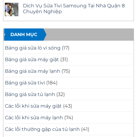
Nhanh
12
Tivi
có
Dịch Vụ Sửa Tivi Samsung Tại Nhà Quận 8
Tại
Uy
Samsung
bình
Nhà
Tín
Tại
luận
Chuyên Nghiệp
–
Nhà
ở
Có
Quận
Sửa
Không
Mặt
11
Tivi
có
Nhanh,
Uy
Samsung
bình
Báo
Tín
Tại
luận
Giá
–
Nhà
ở
DANH MỤC
Minh
Có
Quận
Dịch
Bạch
Mặt
10
Vụ
Nhanh,
Uy
Sửa
Bảng giá sửa lò vi sóng
(17)
Sửa
Tín
Tivi
Đúng
Có
Samsung
Bệnh
Mặt
Tại
Bảng giá sửa máy giặt
(31)
Nhanh
Nhà
Sau
Quận
30
8
Bảng giá sửa máy lạnh
(75)
Phút
Chuyên
Nghiệp
Bảng giá sửa tivi
(184)
Bảng giá sửa tủ lạnh
(32)
Các lỗi khi sửa máy giặt
(43)
Các lỗi khi sửa máy lạnh
(74)
Các lỗi thường gặp của tủ lạnh
(41)