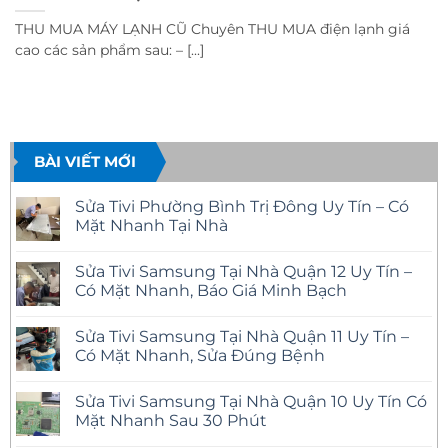
THU MUA MÁY LẠNH CŨ Chuyên THU MUA điện lạnh giá
cao các sản phẩm sau: – [...]
BÀI VIẾT MỚI
Sửa Tivi Phường Bình Trị Đông Uy Tín – Có
Mặt Nhanh Tại Nhà
Không
có
Sửa Tivi Samsung Tại Nhà Quận 12 Uy Tín –
bình
luận
Có Mặt Nhanh, Báo Giá Minh Bạch
ở
Sửa
Không
Tivi
có
Sửa Tivi Samsung Tại Nhà Quận 11 Uy Tín –
Phường
bình
Bình
luận
Có Mặt Nhanh, Sửa Đúng Bệnh
Trị
ở
Đông
Sửa
Không
Uy
Tivi
có
Sửa Tivi Samsung Tại Nhà Quận 10 Uy Tín Có
Tín
Samsung
bình
–
Tại
luận
Mặt Nhanh Sau 30 Phút
Có
Nhà
ở
Mặt
Quận
Sửa
Không