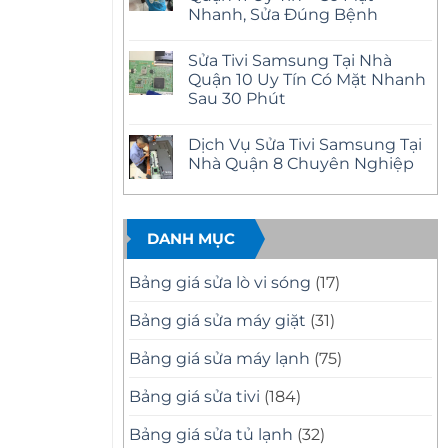
ở
Uy
Nhanh, Sửa Đúng Bệnh
Sửa
Tín
Tivi
–
Không
Samsung
Có
có
Tại
Sửa Tivi Samsung Tại Nhà
Mặt
bình
Nhà
Nhanh
luận
Quận 10 Uy Tín Có Mặt Nhanh
Quận
ở
Tại
12
Sau 30 Phút
Sửa
Nhà
Uy
Tivi
Tín
Không
Samsung
–
có
Tại
Dịch Vụ Sửa Tivi Samsung Tại
Có
bình
Nhà
Mặt
luận
Nhà Quận 8 Chuyên Nghiệp
Quận
ở
Nhanh,
11
Sửa
Báo
Không
Uy
Tivi
Giá
có
Tín
Samsung
Minh
bình
–
Tại
Bạch
luận
Có
Nhà
ở
DANH MỤC
Mặt
Quận
Dịch
Nhanh,
10
Vụ
Sửa
Uy
Sửa
Bảng giá sửa lò vi sóng
(17)
Đúng
Tín
Tivi
Bệnh
Có
Samsung
Mặt
Tại
Bảng giá sửa máy giặt
(31)
Nhanh
Nhà
Sau
Quận
30
8
Bảng giá sửa máy lạnh
(75)
Phút
Chuyên
Nghiệp
Bảng giá sửa tivi
(184)
Bảng giá sửa tủ lạnh
(32)