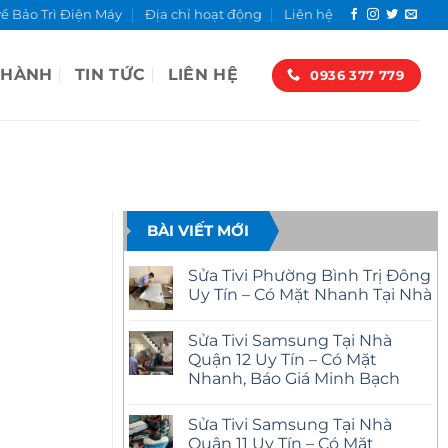
về Bảo Trì Điện Máy
Địa chỉ hoạt động
Liên hệ
 HÀNH
TIN TỨC
LIÊN HỆ
0936 377 779
BÀI VIẾT MỚI
Sửa Tivi Phường Bình Trị Đông
Uy Tín – Có Mặt Nhanh Tại Nhà
Không
có
Sửa Tivi Samsung Tại Nhà
bình
luận
Quận 12 Uy Tín – Có Mặt
ở
Nhanh, Báo Giá Minh Bạch
Sửa
Tivi
Không
Phường
có
Bình
Sửa Tivi Samsung Tại Nhà
bình
Trị
luận
Quận 11 Uy Tín – Có Mặt
Đông