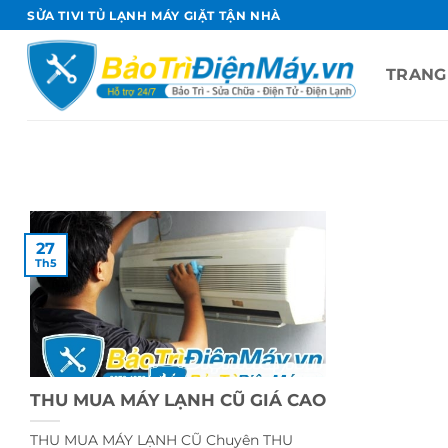
Bỏ
SỬA TIVI TỦ LẠNH MÁY GIẶT TẬN NHÀ
qua
nội
TRANG
dung
27
Th5
THU MUA MÁY LẠNH CŨ GIÁ CAO
THU MUA MÁY LẠNH CŨ Chuyên THU