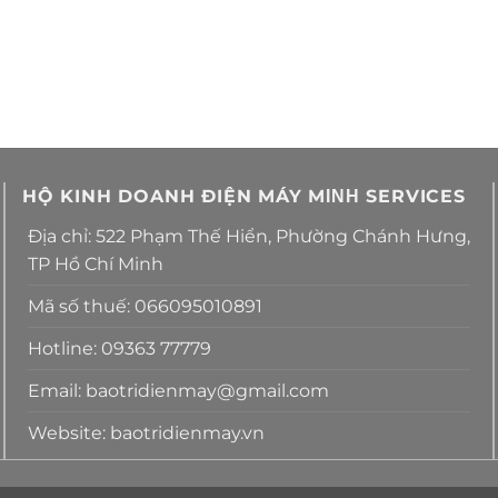
HỘ KINH DOANH ĐIỆN MÁY MΙΝΗ SERVICES
Địa chỉ: 522 Phạm Thế Hiển, Phường Chánh Hưng,
TP Hồ Chí Minh
Mã số thuế: 066095010891
Hotline: 09363 77779
Email: baotridienmay@gmail.com
Website: baotridienmay.vn