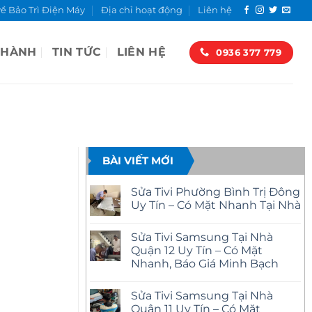
về Bảo Trì Điện Máy
Địa chỉ hoạt động
Liên hệ
 HÀNH
TIN TỨC
LIÊN HỆ
0936 377 779
BÀI VIẾT MỚI
Sửa Tivi Phường Bình Trị Đông
Uy Tín – Có Mặt Nhanh Tại Nhà
Không
có
Sửa Tivi Samsung Tại Nhà
bình
luận
Quận 12 Uy Tín – Có Mặt
ở
Nhanh, Báo Giá Minh Bạch
Sửa
Tivi
Không
Phường
có
Bình
Sửa Tivi Samsung Tại Nhà
bình
Trị
luận
Quận 11 Uy Tín – Có Mặt
Đông