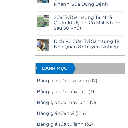
ở
Uy
Nhanh, Sửa Đúng Bệnh
Sửa
Tín
Tivi
–
Không
Samsung
Có
có
Tại
Sửa Tivi Samsung Tại Nhà
Mặt
bình
Nhà
Nhanh
luận
Quận 10 Uy Tín Có Mặt Nhanh
Quận
ở
Tại
12
Sau 30 Phút
Sửa
Nhà
Uy
Tivi
Tín
Không
Samsung
–
có
Tại
Dịch Vụ Sửa Tivi Samsung Tại
Có
bình
Nhà
Mặt
luận
Nhà Quận 8 Chuyên Nghiệp
Quận
ở
Nhanh,
11
Sửa
Báo
Không
Uy
Tivi
Giá
có
Tín
Samsung
Minh
bình
–
Tại
Bạch
luận
Có
Nhà
ở
DANH MỤC
Mặt
Quận
Dịch
Nhanh,
10
Vụ
Sửa
Uy
Sửa
Bảng giá sửa lò vi sóng
(17)
Đúng
Tín
Tivi
Bệnh
Có
Samsung
Mặt
Tại
Bảng giá sửa máy giặt
(31)
Nhanh
Nhà
Sau
Quận
30
8
Bảng giá sửa máy lạnh
(75)
Phút
Chuyên
Nghiệp
Bảng giá sửa tivi
(184)
Bảng giá sửa tủ lạnh
(32)