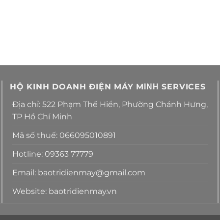
HỘ KINH DOANH ĐIỆN MÁY MΙΝΗ SERVICES
Địa chỉ: 522 Phạm Thế Hiển, Phường Chánh Hưng,
TP Hồ Chí Minh
Mã số thuế: 066095010891
Hotline: 09363 77779
Email: baotridienmay@gmail.com
Website: baotridienmay.vn