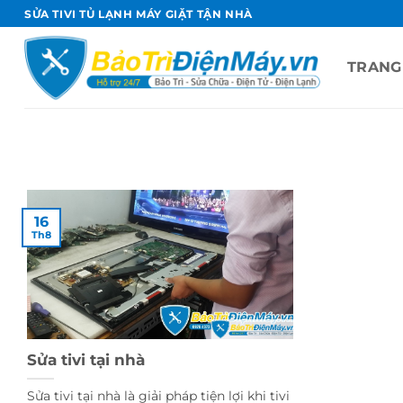
Bỏ
SỬA TIVI TỦ LẠNH MÁY GIẶT TẬN NHÀ
qua
nội
TRANG
dung
16
Th8
Sửa tivi tại nhà
Sửa tivi tại nhà là giải pháp tiện lợi khi tivi