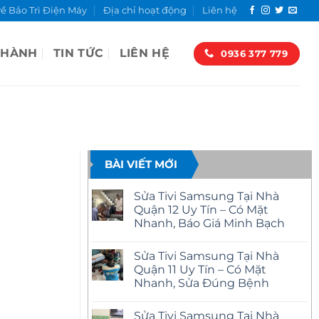
về Bảo Trì Điện Máy
Địa chỉ hoạt động
Liên hệ
 HÀNH
TIN TỨC
LIÊN HỆ
0936 377 779
M
BÀI VIẾT MỚI
Sửa Tivi Samsung Tại Nhà
Quận 12 Uy Tín – Có Mặt
Nhanh, Báo Giá Minh Bạch
Không
có
Sửa Tivi Samsung Tại Nhà
bình
luận
Quận 11 Uy Tín – Có Mặt
ở
Nhanh, Sửa Đúng Bệnh
Sửa
Tivi
Không
Samsung
có
Tại
Sửa Tivi Samsung Tại Nhà
bình