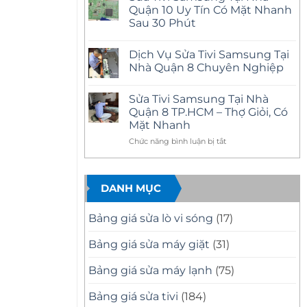
Nhà
luận
Quận 10 Uy Tín Có Mặt Nhanh
Quận
ở
12
Sau 30 Phút
Sửa
Uy
Tivi
Tín
Không
Samsung
–
có
Tại
Dịch Vụ Sửa Tivi Samsung Tại
Có
bình
Nhà
Mặt
luận
Nhà Quận 8 Chuyên Nghiệp
Quận
ở
Nhanh,
11
Sửa
Báo
Không
Uy
Tivi
Giá
có
Tín
Sửa Tivi Samsung Tại Nhà
Samsung
Minh
bình
–
Tại
Bạch
luận
Quận 8 TP.HCM – Thợ Giỏi, Có
Có
Nhà
ở
Mặt
Mặt Nhanh
Quận
Dịch
Nhanh,
10
Vụ
Sửa
ở
Chức năng bình luận bị tắt
Uy
Sửa
Đúng
Tín
Tivi
Sửa
Bệnh
Có
Samsung
Tivi
Mặt
Tại
Samsung
Nhanh
Nhà
DANH MỤC
Tại
Sau
Quận
30
8
Nhà
Phút
Chuyên
Quận
Nghiệp
Bảng giá sửa lò vi sóng
(17)
8
TP.HCM
Bảng giá sửa máy giặt
(31)
–
Thợ
Bảng giá sửa máy lạnh
(75)
Giỏi,
Có
Mặt
Bảng giá sửa tivi
(184)
Nhanh