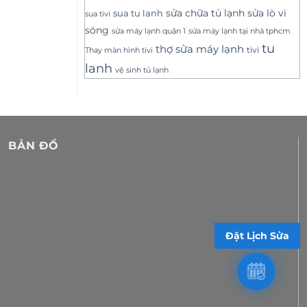
sửa lò vi
sua tu lanh
sửa chữa tủ lạnh
sua tivi
sóng
sửa máy lạnh tại nhà tphcm
sửa máy lạnh quận 1
tu
thợ sửa máy lạnh
tivi
Thay màn hình tivi
lanh
vệ sinh tủ lạnh
BẢN ĐỒ
Đặt Lịch Sửa