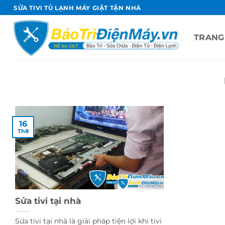
Bỏ
SỬA TIVI TỦ LẠNH MÁY GIẶT TẬN NHÀ
qua
nội
TRANG
dung
16
Th8
Sửa tivi tại nhà
Sửa tivi tại nhà là giải pháp tiện lợi khi tivi