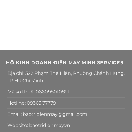
HỘ KINH DOANH ĐIỆN MÁY MΙΝΗ SERVICES
Địa chỉ: 522 Phạm Thế Hiển, Phường Chánh Hưng,
TP Hồ Chí Minh
Mã số thuế: 066095010891
Hotline: 09363 77779
Email: baotridienmay@gmail.com
Website: baotridienmay.vn