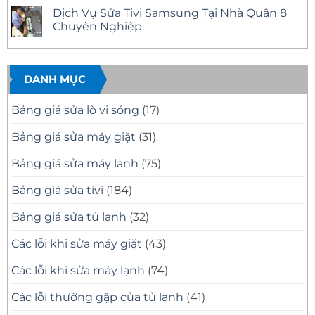
Nhanh
12
Tivi
có
Dịch Vụ Sửa Tivi Samsung Tại Nhà Quận 8
Tại
Uy
Samsung
bình
Nhà
Tín
Tại
luận
Chuyên Nghiệp
–
Nhà
ở
Có
Quận
Sửa
Không
Mặt
11
Tivi
có
Nhanh,
Uy
Samsung
bình
Báo
Tín
Tại
luận
Giá
–
Nhà
ở
DANH MỤC
Minh
Có
Quận
Dịch
Bạch
Mặt
10
Vụ
Nhanh,
Uy
Sửa
Bảng giá sửa lò vi sóng
(17)
Sửa
Tín
Tivi
Đúng
Có
Samsung
Bệnh
Mặt
Tại
Bảng giá sửa máy giặt
(31)
Nhanh
Nhà
Sau
Quận
30
8
Bảng giá sửa máy lạnh
(75)
Phút
Chuyên
Nghiệp
Bảng giá sửa tivi
(184)
Bảng giá sửa tủ lạnh
(32)
Các lỗi khi sửa máy giặt
(43)
Các lỗi khi sửa máy lạnh
(74)
Các lỗi thường gặp của tủ lạnh
(41)