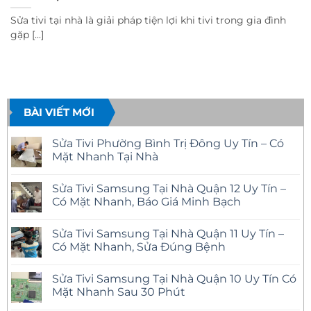
Sửa tivi tại nhà là giải pháp tiện lợi khi tivi trong gia đình
gặp [...]
BÀI VIẾT MỚI
Sửa Tivi Phường Bình Trị Đông Uy Tín – Có
Mặt Nhanh Tại Nhà
Không
có
Sửa Tivi Samsung Tại Nhà Quận 12 Uy Tín –
bình
luận
Có Mặt Nhanh, Báo Giá Minh Bạch
ở
Sửa
Không
Tivi
có
Sửa Tivi Samsung Tại Nhà Quận 11 Uy Tín –
Phường
bình
Bình
luận
Có Mặt Nhanh, Sửa Đúng Bệnh
Trị
ở
Đông
Sửa
Không
Uy
Tivi
có
Sửa Tivi Samsung Tại Nhà Quận 10 Uy Tín Có
Tín
Samsung
bình
–
Tại
luận
Mặt Nhanh Sau 30 Phút
Có
Nhà
ở
Mặt
Quận
Sửa
Không