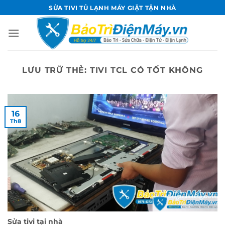
Bỏ
SỬA TIVI TỦ LẠNH MÁY GIẶT TẬN NHÀ
qua
nội
dung
LƯU TRỮ THẺ:
TIVI TCL CÓ TỐT KHÔNG
16
Th8
Sửa tivi tại nhà