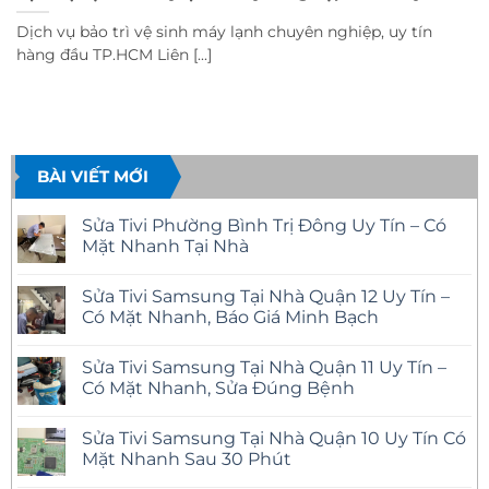
Dịch vụ bảo trì vệ sinh máy lạnh chuyên nghiệp, uy tín
hàng đầu TP.HCM Liên [...]
BÀI VIẾT MỚI
Sửa Tivi Phường Bình Trị Đông Uy Tín – Có
Mặt Nhanh Tại Nhà
Không
có
Sửa Tivi Samsung Tại Nhà Quận 12 Uy Tín –
bình
luận
Có Mặt Nhanh, Báo Giá Minh Bạch
ở
Sửa
Không
Tivi
có
Sửa Tivi Samsung Tại Nhà Quận 11 Uy Tín –
Phường
bình
Bình
luận
Có Mặt Nhanh, Sửa Đúng Bệnh
Trị
ở
Đông
Sửa
Không
Uy
Tivi
có
Sửa Tivi Samsung Tại Nhà Quận 10 Uy Tín Có
Tín
Samsung
bình
–
Tại
luận
Mặt Nhanh Sau 30 Phút
Có
Nhà
ở
Mặt
Quận
Sửa
Không