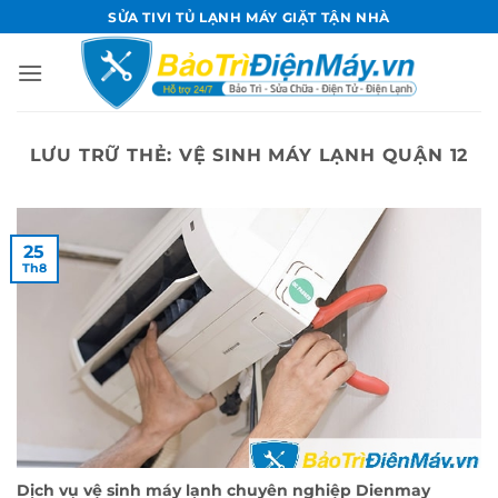
Bỏ
SỬA TIVI TỦ LẠNH MÁY GIẶT TẬN NHÀ
qua
nội
dung
LƯU TRỮ THẺ:
VỆ SINH MÁY LẠNH QUẬN 12
25
Th8
Dịch vụ vệ sinh máy lạnh chuyên nghiệp Dienmay