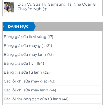
Nhanh
12
Tivi
có
Dịch Vụ Sửa Tivi Samsung Tại Nhà Quận 8
Tại
Uy
Samsung
bình
Nhà
Tín
Tại
luận
Chuyên Nghiệp
–
Nhà
ở
Có
Quận
Sửa
Không
Mặt
11
Tivi
có
Nhanh,
Uy
Samsung
bình
Báo
Tín
Tại
luận
Giá
–
Nhà
ở
DANH MỤC
Minh
Có
Quận
Dịch
Bạch
Mặt
10
Vụ
Nhanh,
Uy
Sửa
Bảng giá sửa lò vi sóng
(17)
Sửa
Tín
Tivi
Đúng
Có
Samsung
Bệnh
Mặt
Tại
Bảng giá sửa máy giặt
(31)
Nhanh
Nhà
Sau
Quận
30
8
Bảng giá sửa máy lạnh
(75)
Phút
Chuyên
Nghiệp
Bảng giá sửa tivi
(184)
Bảng giá sửa tủ lạnh
(32)
Các lỗi khi sửa máy giặt
(43)
Các lỗi khi sửa máy lạnh
(74)
Các lỗi thường gặp của tủ lạnh
(41)