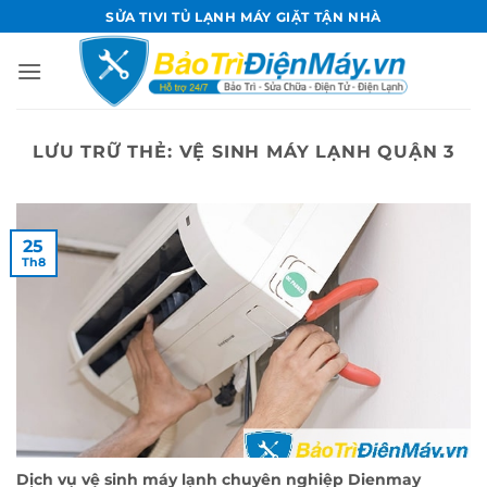
Bỏ
SỬA TIVI TỦ LẠNH MÁY GIẶT TẬN NHÀ
qua
nội
dung
LƯU TRỮ THẺ:
VỆ SINH MÁY LẠNH QUẬN 3
25
Th8
Dịch vụ vệ sinh máy lạnh chuyên nghiệp Dienmay