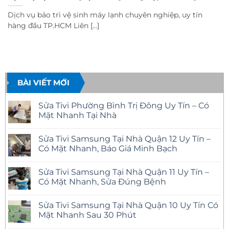
Dịch vụ bảo trì vệ sinh máy lạnh chuyên nghiệp, uy tín
hàng đầu TP.HCM Liên [...]
BÀI VIẾT MỚI
Sửa Tivi Phường Bình Trị Đông Uy Tín – Có
Mặt Nhanh Tại Nhà
Không
có
Sửa Tivi Samsung Tại Nhà Quận 12 Uy Tín –
bình
luận
Có Mặt Nhanh, Báo Giá Minh Bạch
ở
Sửa
Không
Tivi
có
Sửa Tivi Samsung Tại Nhà Quận 11 Uy Tín –
Phường
bình
Bình
luận
Có Mặt Nhanh, Sửa Đúng Bệnh
Trị
ở
Đông
Sửa
Không
Uy
Tivi
có
Sửa Tivi Samsung Tại Nhà Quận 10 Uy Tín Có
Tín
Samsung
bình
–
Tại
luận
Mặt Nhanh Sau 30 Phút
Có
Nhà
ở
Mặt
Quận
Sửa
Không