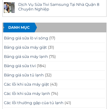
Nhanh
12
Tivi
có
Dịch Vụ Sửa Tivi Samsung Tại Nhà Quận 8
Tại
Uy
Samsung
bình
Nhà
Tín
Tại
luận
Chuyên Nghiệp
–
Nhà
ở
Có
Quận
Sửa
Không
Mặt
11
Tivi
có
Nhanh,
Uy
Samsung
bình
Báo
Tín
Tại
luận
Giá
–
Nhà
ở
DANH MỤC
Minh
Có
Quận
Dịch
Bạch
Mặt
10
Vụ
Nhanh,
Uy
Sửa
Bảng giá sửa lò vi sóng
(17)
Sửa
Tín
Tivi
Đúng
Có
Samsung
Bệnh
Mặt
Tại
Bảng giá sửa máy giặt
(31)
Nhanh
Nhà
Sau
Quận
30
8
Bảng giá sửa máy lạnh
(75)
Phút
Chuyên
Nghiệp
Bảng giá sửa tivi
(184)
Bảng giá sửa tủ lạnh
(32)
Các lỗi khi sửa máy giặt
(43)
Các lỗi khi sửa máy lạnh
(74)
Các lỗi thường gặp của tủ lạnh
(41)