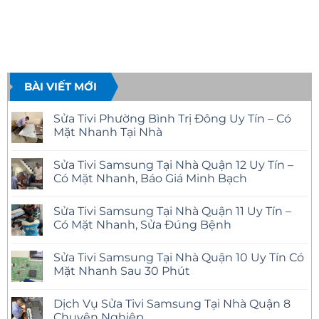
BÀI VIẾT MỚI
Sửa Tivi Phường Bình Trị Đông Uy Tín – Có
Mặt Nhanh Tại Nhà
Không
có
Sửa Tivi Samsung Tại Nhà Quận 12 Uy Tín –
bình
luận
Có Mặt Nhanh, Báo Giá Minh Bạch
ở
Sửa
Không
Tivi
có
Sửa Tivi Samsung Tại Nhà Quận 11 Uy Tín –
Phường
bình
Bình
luận
Có Mặt Nhanh, Sửa Đúng Bệnh
Trị
ở
Đông
Sửa
Không
Uy
Tivi
có
Sửa Tivi Samsung Tại Nhà Quận 10 Uy Tín Có
Tín
Samsung
bình
–
Tại
luận
Mặt Nhanh Sau 30 Phút
Có
Nhà
ở
Mặt
Quận
Sửa
Không
Nhanh
12
Tivi
có
Dịch Vụ Sửa Tivi Samsung Tại Nhà Quận 8
Tại
Uy
Samsung
bình
Nhà
Tín
Tại
luận
Chuyên Nghiệp