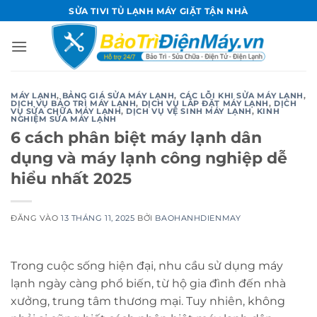
Bỏ
SỬA TIVI TỦ LẠNH MÁY GIẶT TẬN NHÀ
qua
nội
dung
MÁY LẠNH
,
BẢNG GIÁ SỬA MÁY LẠNH
,
CÁC LỖI KHI SỬA MÁY LẠNH
,
DỊCH VỤ BẢO TRÌ MÁY LẠNH
,
DỊCH VỤ LẮP ĐẶT MÁY LẠNH
,
DỊCH
VỤ SỬA CHỮA MÁY LẠNH
,
DỊCH VỤ VỆ SINH MÁY LẠNH
,
KINH
NGHIỆM SỬA MÁY LẠNH
6 cách phân biệt máy lạnh dân
dụng và máy lạnh công nghiệp dễ
hiểu nhất 2025
ĐĂNG VÀO
13 THÁNG 11, 2025
BỞI
BAOHANHDIENMAY
Trong cuộc sống hiện đại, nhu cầu sử dụng máy
lạnh ngày càng phổ biến, từ hộ gia đình đến nhà
xưởng, trung tâm thương mại. Tuy nhiên, không