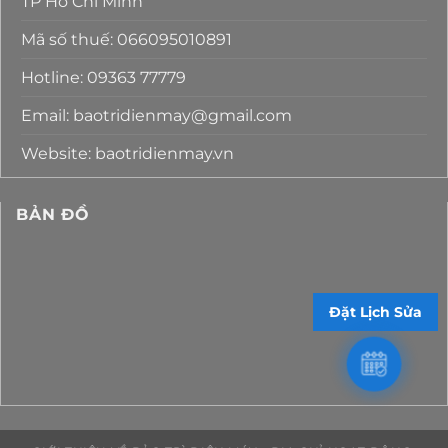
TP Hồ Chí Minh
Mã số thuế: 066095010891
Hotline: 09363 77779
Email: baotridienmay@gmail.com
Website: baotridienmay.vn
BẢN ĐỒ
Đặt Lịch Sửa