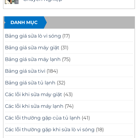
–
Nhà
ở
Có
Quận
Sửa
Không
Mặt
11
Tivi
có
Nhanh,
Uy
Samsung
bình
Báo
Tín
Tại
luận
Giá
–
Nhà
ở
DANH MỤC
Minh
Có
Quận
Dịch
Bạch
Mặt
10
Vụ
Nhanh,
Uy
Sửa
Bảng giá sửa lò vi sóng
(17)
Sửa
Tín
Tivi
Đúng
Có
Samsung
Bệnh
Mặt
Tại
Bảng giá sửa máy giặt
(31)
Nhanh
Nhà
Sau
Quận
30
8
Bảng giá sửa máy lạnh
(75)
Phút
Chuyên
Nghiệp
Bảng giá sửa tivi
(184)
Bảng giá sửa tủ lạnh
(32)
Các lỗi khi sửa máy giặt
(43)
Các lỗi khi sửa máy lạnh
(74)
Các lỗi thường gặp của tủ lạnh
(41)
Các lỗi thường gặp khi sửa lò vi sóng
(18)