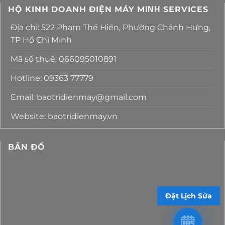
HỘ KINH DOANH ĐIỆN MÁY MΙΝΗ SERVICES
Địa chỉ: 522 Phạm Thế Hiển, Phường Chánh Hưng,
TP Hồ Chí Minh
Mã số thuế: 066095010891
Hotline: 09363 77779
Email: baotridienmay@gmail.com
Website: baotridienmay.vn
BẢN ĐỒ
Đặt Lịch Sửa