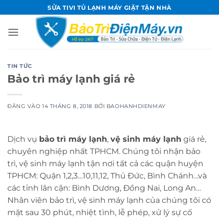
Bỏ
SỬA TIVI TỦ LẠNH MÁY GIẶT TẬN NHÀ
qua
nội
dung
TIN TỨC
Bảo trì máy lạnh giá rẻ
ĐĂNG VÀO
14 THÁNG 8, 2018
BỞI
BAOHANHDIENMAY
Dịch vụ
bảo trì máy lạnh
,
vệ sinh máy lạnh
giá rẻ,
chuyên nghiệp nhất TPHCM. Chúng tôi nhận bảo
trì, vệ sinh máy lạnh tận nơi tất cả các quận huyện
TPHCM: Quận 1,2,3…10,11,12, Thủ Đức, Bình Chánh…và
các tỉnh lân cận: Bình Dương, Đồng Nai, Long An…
Nhân viên bảo trì, vệ sinh máy lạnh của chúng tôi có
mặt sau 30 phút, nhiệt tình, lễ phép, xử lý sự cố