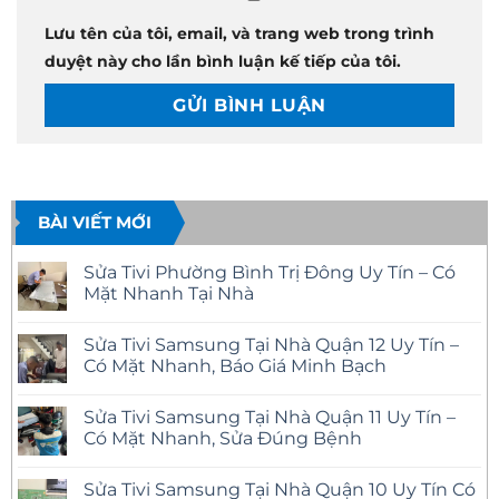
Lưu tên của tôi, email, và trang web trong trình
duyệt này cho lần bình luận kế tiếp của tôi.
BÀI VIẾT MỚI
Sửa Tivi Phường Bình Trị Đông Uy Tín – Có
Mặt Nhanh Tại Nhà
Không
có
Sửa Tivi Samsung Tại Nhà Quận 12 Uy Tín –
bình
luận
Có Mặt Nhanh, Báo Giá Minh Bạch
ở
Sửa
Không
Tivi
có
Sửa Tivi Samsung Tại Nhà Quận 11 Uy Tín –
Phường
bình
Bình
luận
Có Mặt Nhanh, Sửa Đúng Bệnh
Trị
ở
Đông
Sửa
Không
Uy
Tivi
có
Sửa Tivi Samsung Tại Nhà Quận 10 Uy Tín Có
Tín
Samsung
bình