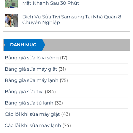
–
Tại
luận
Mặt Nhanh Sau 30 Phút
Có
Nhà
ở
Mặt
Quận
Sửa
Không
Nhanh
12
Tivi
có
Dịch Vụ Sửa Tivi Samsung Tại Nhà Quận 8
Tại
Uy
Samsung
bình
Nhà
Tín
Tại
luận
Chuyên Nghiệp
–
Nhà
ở
Có
Quận
Sửa
Không
Mặt
11
Tivi
có
Nhanh,
Uy
Samsung
bình
Báo
Tín
Tại
luận
Giá
–
Nhà
ở
DANH MỤC
Minh
Có
Quận
Dịch
Bạch
Mặt
10
Vụ
Nhanh,
Uy
Sửa
Bảng giá sửa lò vi sóng
(17)
Sửa
Tín
Tivi
Đúng
Có
Samsung
Bệnh
Mặt
Tại
Bảng giá sửa máy giặt
(31)
Nhanh
Nhà
Sau
Quận
30
8
Bảng giá sửa máy lạnh
(75)
Phút
Chuyên
Nghiệp
Bảng giá sửa tivi
(184)
Bảng giá sửa tủ lạnh
(32)
Các lỗi khi sửa máy giặt
(43)
Các lỗi khi sửa máy lạnh
(74)