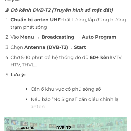
📡
Dò kênh DVB-T2 (Truyền hình số mặt đất)
Chuẩn bị anten UHF
chất lượng, lắp đúng hướng
trạm phát sóng
Vào
Menu → Broadcasting → Auto Program
Chọn
Antenna (DVB-T2)
→
Start
Chờ 5-10 phút để hệ thống dò đủ
60+ kênh
VTV,
HTV, THVL…
Lưu ý:
Cần ở khu vực có phủ sóng số
Nếu báo “No Signal” cần điều chỉnh lại
anten