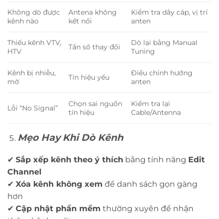
Không dò được
Antena không
Kiểm tra dây cáp, vị trí
kênh nào
kết nối
anten
Thiếu kênh VTV,
Dò lại bằng Manual
Tần số thay đổi
HTV
Tuning
Kênh bị nhiễu,
Điều chỉnh hướng
Tín hiệu yếu
mờ
anten
Chọn sai nguồn
Kiểm tra lại
Lỗi “No Signal”
tín hiệu
Cable/Antenna
Mẹo Hay Khi Dò Kênh
✔
Sắp xếp kênh theo ý thích
bằng tính năng
Edit
Channel
✔
Xóa kênh không xem
để danh sách gọn gàng
hơn
✔
Cập nhật phần mềm
thường xuyên để nhận