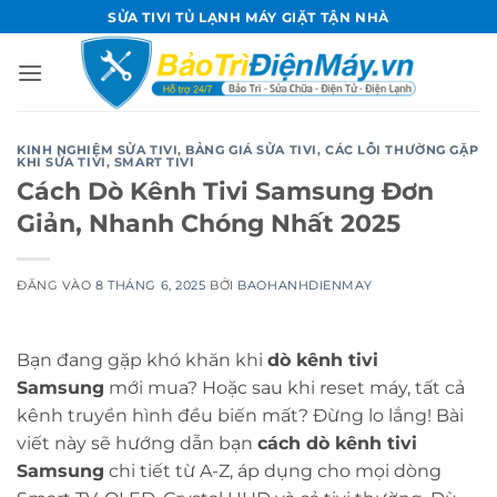
Bỏ
SỬA TIVI TỦ LẠNH MÁY GIẶT TẬN NHÀ
qua
nội
dung
KINH NGHIỆM SỬA TIVI
,
BẢNG GIÁ SỬA TIVI
,
CÁC LỖI THƯỜNG GẶP
KHI SỬA TIVI
,
SMART TIVI
Cách Dò Kênh Tivi Samsung Đơn
Giản, Nhanh Chóng Nhất 2025
ĐĂNG VÀO
8 THÁNG 6, 2025
BỞI
BAOHANHDIENMAY
Bạn đang gặp khó khăn khi
dò kênh tivi
Samsung
mới mua? Hoặc sau khi reset máy, tất cả
kênh truyền hình đều biến mất? Đừng lo lắng! Bài
viết này sẽ hướng dẫn bạn
cách dò kênh tivi
Samsung
chi tiết từ A-Z, áp dụng cho mọi dòng