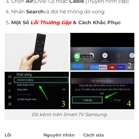
Chọn
Air
(DVB-T2) hoặc
Cable
(Truyền hình cáp)
Nhấn
Search
và đợi hệ thống dò xong
Một Số
Lỗi Thường Gặp
& Cách Khắc Phục
Dò kênh trên Smart TV Samsung.
Lỗi
Nguyên nhân
Cách sửa