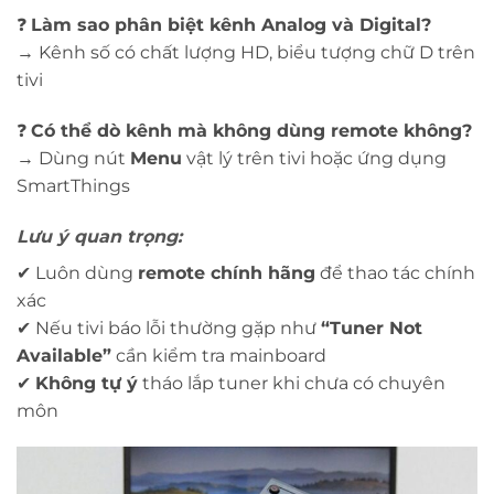
❓
Làm sao phân biệt kênh Analog và Digital?
→ Kênh số có chất lượng HD, biểu tượng chữ D trên
tivi
❓
Có thể dò kênh mà không dùng remote không?
→ Dùng nút
Menu
vật lý trên tivi hoặc ứng dụng
SmartThings
Lưu ý quan trọng:
✔ Luôn dùng
remote chính hãng
để thao tác chính
xác
✔ Nếu tivi báo lỗi thường gặp như
“Tuner Not
Available”
cần kiểm tra mainboard
✔
Không tự ý
tháo lắp tuner khi chưa có chuyên
môn