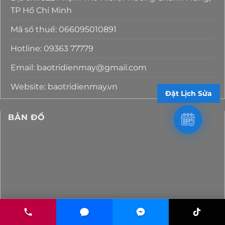
TP Hồ Chí Minh
Mã số thuế: 066095010891
Hotline: 09363 77779
Email: baotridienmay@gmail.com
Website: baotridienmay.vn
Đặt Lịch Sửa
BẢN ĐỒ