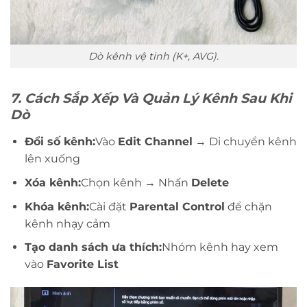
Dò kênh vệ tinh (K+, AVG).
7. Cách Sắp Xếp Và Quản Lý Kênh Sau Khi
Dò
Đổi số kênh:
Vào
Edit Channel
→ Di chuyển kênh
lên xuống
Xóa kênh:
Chọn kênh → Nhấn
Delete
Khóa kênh:
Cài đặt
Parental Control
để chặn
kênh nhạy cảm
Tạo danh sách ưa thích:
Nhóm kênh hay xem
vào
Favorite List