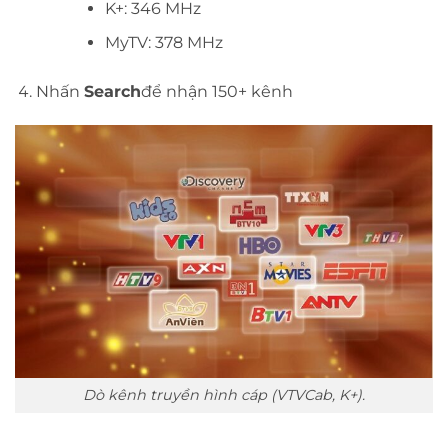
K+: 346 MHz
MyTV: 378 MHz
Nhấn
Search
để nhận 150+ kênh
Dò kênh truyền hình cáp (VTVCab, K+).