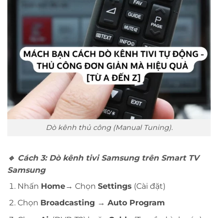
Dò kênh thủ công (Manual Tuning).
🔹
Cách 3: Dò kênh tivi Samsung trên Smart TV
Samsung
Nhấn
Home
→ Chọn
Settings
(Cài đặt)
Chọn
Broadcasting → Auto Program