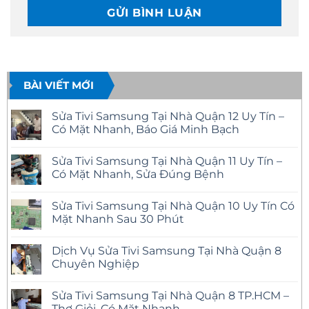
BÀI VIẾT MỚI
Sửa Tivi Samsung Tại Nhà Quận 12 Uy Tín –
Có Mặt Nhanh, Báo Giá Minh Bạch
Không
có
Sửa Tivi Samsung Tại Nhà Quận 11 Uy Tín –
bình
luận
Có Mặt Nhanh, Sửa Đúng Bệnh
ở
Sửa
Không
Tivi
có
Sửa Tivi Samsung Tại Nhà Quận 10 Uy Tín Có
Samsung
bình
Tại
luận
Mặt Nhanh Sau 30 Phút
Nhà
ở
Quận
Sửa
Không
12
Tivi
có
Dịch Vụ Sửa Tivi Samsung Tại Nhà Quận 8
Uy
Samsung
bình
Tín
Tại
luận
Chuyên Nghiệp
–
Nhà
ở
Có
Quận
Sửa
Không
Mặt
11
Tivi
có
Sửa Tivi Samsung Tại Nhà Quận 8 TP.HCM –
Nhanh,
Uy
Samsung
bình
Báo
Tín
Tại
luận
Thợ Giỏi, Có Mặt Nhanh