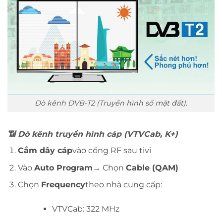
Dò kênh DVB-T2 (Truyền hình số mặt đất).
📶
Dò kênh truyền hình cáp (VTVCab, K+)
Cắm dây cáp
vào cổng RF sau tivi
Vào
Auto Program
→ Chọn
Cable (QAM)
Chọn
Frequency
theo nhà cung cấp:
VTVCab: 322 MHz