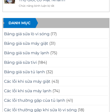
Giá
–
Nhà
ở
Minh
Có
Quận
Dịch
ở
Chức năng bình luận bị tắt
Bạch
Mặt
10
Vụ
Sửa
Nhanh,
Uy
Sửa
Tivi
Sửa
Tín
Tivi
Đúng
Có
Samsung
Samsung
Bệnh
Mặt
Tại
DANH MỤC
Tại
Nhanh
Nhà
Nhà
Sau
Quận
30
8
Quận
Bảng giá sửa lò vi sóng
(17)
Phút
Chuyên
8
Nghiệp
TP.HCM
Bảng giá sửa máy giặt
(31)
–
Thợ
Bảng giá sửa máy lạnh
(75)
Giỏi,
Có
Mặt
Bảng giá sửa tivi
(184)
Nhanh
Bảng giá sửa tủ lạnh
(32)
Các lỗi khi sửa máy giặt
(43)
Các lỗi khi sửa máy lạnh
(74)
Các lỗi thường gặp của tủ lạnh
(41)
Các lỗi thường gặp khi sửa lò vi sóng
(18)