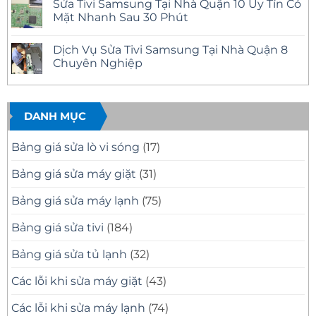
Sửa Tivi Samsung Tại Nhà Quận 10 Uy Tín Có
Tín
Samsung
bình
–
Tại
luận
Mặt Nhanh Sau 30 Phút
Có
Nhà
ở
Mặt
Quận
Sửa
Không
Nhanh
12
Tivi
có
Dịch Vụ Sửa Tivi Samsung Tại Nhà Quận 8
Tại
Uy
Samsung
bình
Nhà
Tín
Tại
luận
Chuyên Nghiệp
–
Nhà
ở
Có
Quận
Sửa
Không
Mặt
11
Tivi
có
Nhanh,
Uy
Samsung
bình
Báo
Tín
Tại
luận
Giá
–
Nhà
ở
DANH MỤC
Minh
Có
Quận
Dịch
Bạch
Mặt
10
Vụ
Nhanh,
Uy
Sửa
Bảng giá sửa lò vi sóng
(17)
Sửa
Tín
Tivi
Đúng
Có
Samsung
Bệnh
Mặt
Tại
Bảng giá sửa máy giặt
(31)
Nhanh
Nhà
Sau
Quận
30
8
Bảng giá sửa máy lạnh
(75)
Phút
Chuyên
Nghiệp
Bảng giá sửa tivi
(184)
Bảng giá sửa tủ lạnh
(32)
Các lỗi khi sửa máy giặt
(43)
Các lỗi khi sửa máy lạnh
(74)