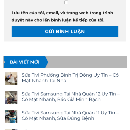
Lưu tên của tôi, email, và trang web trong trình
duyệt này cho lần bình luận kế tiếp của tôi.
BÀI VIẾT MỚI
Sửa Tivi Phường Bình Trị Đông Uy Tín – Có
Mặt Nhanh Tại Nhà
Không
có
Sửa Tivi Samsung Tại Nhà Quận 12 Uy Tín –
bình
luận
Có Mặt Nhanh, Báo Giá Minh Bạch
ở
Sửa
Không
Tivi
có
Sửa Tivi Samsung Tại Nhà Quận 11 Uy Tín –
Phường
bình
Bình
luận
Có Mặt Nhanh, Sửa Đúng Bệnh
Trị
ở
Đông
Sửa
Không
Uy
Tivi
có