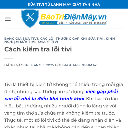
Bỏ
SỬA TIVI TỦ LẠNH MÁY GIẶT TẬN NHÀ
qua
nội
dung
BẢNG GIÁ SỬA TIVI
,
CÁC LỖI THƯỜNG GẶP KHI SỬA TIVI
,
KINH
NGHIỆM SỬA TIVI
,
SMART TIVI
Cách kiểm tra lỗi tivi
ĐĂNG VÀO
16 THÁNG 3, 2025
BỞI
BAOHANHDIENMAY
Tivi là thiết bị điện tử không thể thiếu trong mỗi gia
đình, nhưng sau thời gian sử dụng,
việc gặp phải
các lỗi nhỏ là điều khó tránh khỏi
. Khi tivi có dấu
hiệu bất thường, nhiều người dùng lo lắng và vội
vàng tìm thợ sửa chữa mà không kiểm tra trước.
Thực tế, một số lỗi tivi có thể dễ dàng nhận diện và
khắc phục tại nhà mà không cần đến sự can thiệp