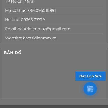
TP Hồ Chí Minh
Mã số thuế: 066095010891
Hotline: 09363 77779
Email: baotridienmay@gmail.com
Website: baotridienmay.vn
BẢN ĐỒ
Đặt Lịch Sửa