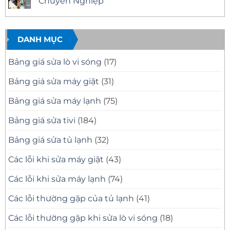
Chuyên Nghiệp
–
Nhà
ở
Có
Quận
Sửa
Không
Mặt
11
Tivi
có
Nhanh,
Uy
Samsung
bình
Báo
Tín
Tại
luận
Giá
–
Nhà
ở
DANH MỤC
Minh
Có
Quận
Dịch
Bạch
Mặt
10
Vụ
Nhanh,
Uy
Sửa
Bảng giá sửa lò vi sóng
(17)
Sửa
Tín
Tivi
Đúng
Có
Samsung
Bệnh
Mặt
Tại
Bảng giá sửa máy giặt
(31)
Nhanh
Nhà
Sau
Quận
30
8
Bảng giá sửa máy lạnh
(75)
Phút
Chuyên
Nghiệp
Bảng giá sửa tivi
(184)
Bảng giá sửa tủ lạnh
(32)
Các lỗi khi sửa máy giặt
(43)
Các lỗi khi sửa máy lạnh
(74)
Các lỗi thường gặp của tủ lạnh
(41)
Các lỗi thường gặp khi sửa lò vi sóng
(18)