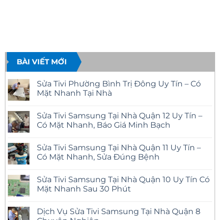
BÀI VIẾT MỚI
Sửa Tivi Phường Bình Trị Đông Uy Tín – Có
Mặt Nhanh Tại Nhà
Không
có
Sửa Tivi Samsung Tại Nhà Quận 12 Uy Tín –
bình
luận
Có Mặt Nhanh, Báo Giá Minh Bạch
ở
Sửa
Không
Tivi
có
Sửa Tivi Samsung Tại Nhà Quận 11 Uy Tín –
Phường
bình
Bình
luận
Có Mặt Nhanh, Sửa Đúng Bệnh
Trị
ở
Đông
Sửa
Không
Uy
Tivi
có
Sửa Tivi Samsung Tại Nhà Quận 10 Uy Tín Có
Tín
Samsung
bình
–
Tại
luận
Mặt Nhanh Sau 30 Phút
Có
Nhà
ở
Mặt
Quận
Sửa
Không
Nhanh
12
Tivi
có
Dịch Vụ Sửa Tivi Samsung Tại Nhà Quận 8
Tại
Uy
Samsung
bình
Nhà
Tín
Tại
luận