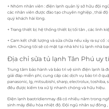
+ Nhóm nhân viên : điện lạnh quản lý sở hữu đội n
các nhân viên được đào tạo chuyên nghiệp , thái độ
quý khách hài lòng.
+ Trang thiết bị: hệ thống thiết bị tối tân , các linh 
+ Cam kết chất lượng và sửa chữa nếu xảy ra sự cố : 
năm. Chúng tôi sẽ có mặt tại nhà khi tủ lạnh nhà bạn
Địa chỉ sửa tủ lạnh Tân Phú uy t
Trung tâm bảo hành và bảo trì vệ sinh điện lạnh là đ
giải đáp miễn phí, cung cấp các dịch vụ bảo trì ở q
panasonic, lg, mitsubishi, sharp, electrolux, toshiba
đều được kiểm tra xử lý nhanh chóng và hữu hiệu.
Điện lạnh baotridienmay đã có nhiều năm trong nghề 
sinh máy điều hòa nhiệt độ. Đội ngũ nhân sự đông ,