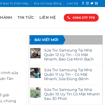
về Bảo Trì Điện Máy
Địa chỉ hoạt động
Liên hệ
 HÀNH
TIN TỨC
LIÊN HỆ
0936 377 779
BÀI VIẾT MỚI
Sửa Tivi Samsung Tại Nhà
Quận 12 Uy Tín – Có Mặt
Nhanh, Báo Giá Minh Bạch
Không
có
Sửa Tivi Samsung Tại Nhà
bình
trình sửa
luận
Quận 11 Uy Tín – Có Mặt
ở
quận Tân
Nhanh, Sửa Đúng Bệnh
Sửa
Tivi
Không
Samsung
có
Tại
Sửa Tivi Samsung Tại Nhà
bình
Nhà
luận
Quận 10 Uy Tín Có Mặt Nhanh
Quận
 giải
ở
12
Sau 30 Phút
Sửa
Uy
hú, chúng
Tivi
Tín
Không
Samsung