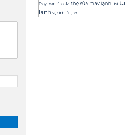
tu
thợ sửa máy lạnh
tivi
Thay màn hình tivi
lanh
vệ sinh tủ lạnh