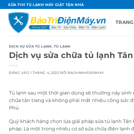
Bỏ
SỬA TIVI TỦ LẠNH MÁY GIẶT TẬN NHÀ
qua
nội
TRANG
dung
DỊCH VỤ SỬA TỦ LẠNH
,
TỦ LẠNH
Dịch vụ sửa chữa tủ lạnh Tâ
ĐĂNG VÀO
1 THÁNG 4, 2022
BỞI
BAOHANHDIENMAY
Tủ lạnh sau một thời gian dùng sẽ thường nảy sin
chữa tân trang và không phải mất nhiều công sức đưa 
Phú
Quý khách hàng chọn lựa giải pháp sửa tủ lạnh Tân 
pháp. Là một trong nhiều cơ sở sửa chữa điện lạnh