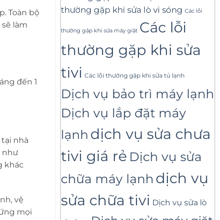
thường gặp khi sửa lò vi sóng
Các lỗi
p. Toàn bộ
Các lỗi
 sẽ làm
thường gặp khi sửa máy giặt
thường gặp khi sửa
tivi
Các lỗi thường gặp khi sửa tủ lạnh
háng đến 1
Dịch vụ bảo trì máy lạnh
Dịch vụ lắp đặt máy
dịch vụ sửa chưa
lạnh
 tại nhà
tivi giá rẻ
h như
Dịch vụ sửa
ng khác
dịch vụ
chữa máy lạnh
sửa chữa tivi
nh, vệ
Dịch vụ sửa lò
 ứng mọi