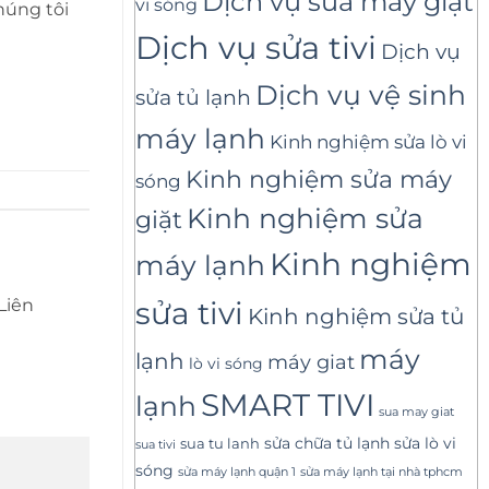
Dịch vụ sửa máy giặt
vi sóng
húng tôi
Dịch vụ sửa tivi
Dịch vụ
Dịch vụ vệ sinh
sửa tủ lạnh
máy lạnh
Kinh nghiệm sửa lò vi
Kinh nghiệm sửa máy
sóng
Kinh nghiệm sửa
giặt
Kinh nghiệm
máy lạnh
sửa tivi
 Liên
Kinh nghiệm sửa tủ
máy
lạnh
máy giat
lò vi sóng
SMART TIVI
lạnh
sua may giat
sửa lò vi
sua tu lanh
sửa chữa tủ lạnh
sua tivi
sóng
sửa máy lạnh tại nhà tphcm
sửa máy lạnh quận 1