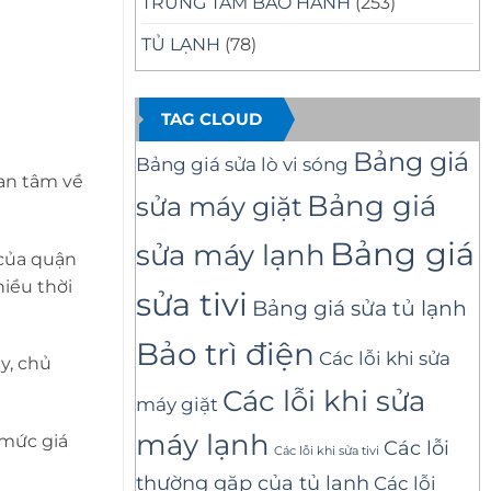
TRUNG TÂM BẢO HÀNH
(253)
TỦ LẠNH
(78)
TAG CLOUD
Bảng giá
Bảng giá sửa lò vi sóng
 an tâm về
Bảng giá
sửa máy giặt
Bảng giá
sửa máy lạnh
 của quận
iều thời
sửa tivi
Bảng giá sửa tủ lạnh
Bảo trì điện
Các lỗi khi sửa
ảy, chủ
Các lỗi khi sửa
máy giặt
máy lạnh
 mức giá
Các lỗi
Các lỗi khi sửa tivi
thường gặp của tủ lạnh
Các lỗi