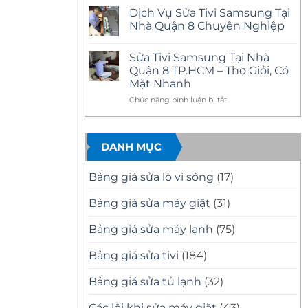
–
có
Tại
Dịch Vụ Sửa Tivi Samsung Tại
Có
bình
Nhà
Mặt
luận
Nhà Quận 8 Chuyên Nghiệp
Quận
ở
Nhanh,
11
Sửa
Báo
Không
Uy
Tivi
Giá
có
Tín
Sửa Tivi Samsung Tại Nhà
Samsung
Minh
bình
–
Tại
Bạch
luận
Quận 8 TP.HCM – Thợ Giỏi, Có
Có
Nhà
ở
Mặt
Mặt Nhanh
Quận
Dịch
Nhanh,
10
Vụ
Sửa
ở
Chức năng bình luận bị tắt
Uy
Sửa
Đúng
Tín
Tivi
Sửa
Bệnh
Có
Samsung
Tivi
Mặt
Tại
Samsung
Nhanh
Nhà
DANH MỤC
Tại
Sau
Quận
30
8
Nhà
Phút
Chuyên
Quận
Nghiệp
Bảng giá sửa lò vi sóng
(17)
8
TP.HCM
Bảng giá sửa máy giặt
(31)
–
Thợ
Bảng giá sửa máy lạnh
(75)
Giỏi,
Có
Mặt
Bảng giá sửa tivi
(184)
Nhanh
Bảng giá sửa tủ lạnh
(32)
Các lỗi khi sửa máy giặt
(43)