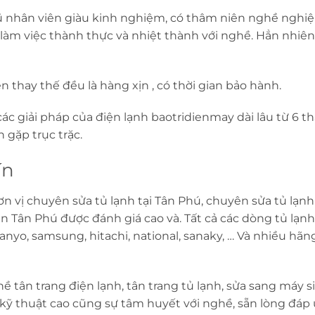
gũ nhân viên giàu kinh nghiệm, có thâm niên nghề nghiệ
 làm việc thành thực và nhiệt thành với nghề. Hẳn nhiên
kiện thay thế đều là hàng xịn , có thời gian bảo hành.
các giải pháp của điện lạnh baotridienmay dài lâu từ 6 t
 gặp trục trặc.
ín
ơn vị chuyên sửa tủ lạnh tại Tân Phú, chuyên sửa tủ lạnh
uận Tân Phú được đánh giá cao và. Tất cả các dòng tủ lạn
, sanyo, samsung, hitachi, national, sanaky, … Và nhiều hã
tân trang điện lạnh, tân trang tủ lạnh, sửa sang máy si
 kỹ thuật cao cũng sự tâm huyết với nghề, sẵn lòng đáp