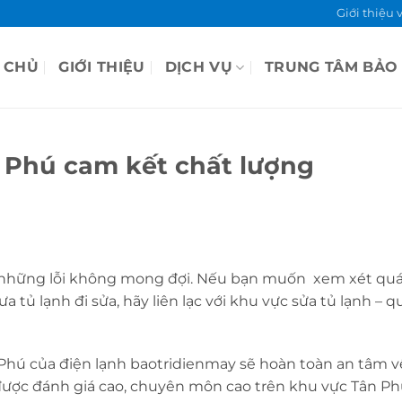
Giới thiệu 
 CHỦ
GIỚI THIỆU
DỊCH VỤ
TRUNG TÂM BẢO
n Phú cam kết chất lượng
h những lỗi không mong đợi. Nếu bạn muốn xem xét quá 
tủ lạnh đi sửa, hãy liên lạc với khu vực sửa tủ lạnh – 
Phú của điện lạnh baotridienmay sẽ hoàn toàn an tâm về
 được đánh giá cao, chuyên môn cao trên khu vực Tân P