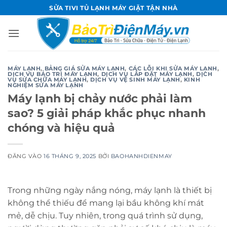
Bỏ
SỬA TIVI TỦ LẠNH MÁY GIẶT TẬN NHÀ
qua
nội
dung
MÁY LẠNH
,
BẢNG GIÁ SỬA MÁY LẠNH
,
CÁC LỖI KHI SỬA MÁY LẠNH
,
DỊCH VỤ BẢO TRÌ MÁY LẠNH
,
DỊCH VỤ LẮP ĐẶT MÁY LẠNH
,
DỊCH
VỤ SỬA CHỮA MÁY LẠNH
,
DỊCH VỤ VỆ SINH MÁY LẠNH
,
KINH
NGHIỆM SỬA MÁY LẠNH
Máy lạnh bị chảy nước phải làm
sao? 5 giải pháp khắc phục nhanh
chóng và hiệu quả
ĐĂNG VÀO
16 THÁNG 9, 2025
BỞI
BAOHANHDIENMAY
Trong những ngày nắng nóng, máy lạnh là thiết bị
không thể thiếu để mang lại bầu không khí mát
mẻ, dễ chịu. Tuy nhiên, trong quá trình sử dụng,