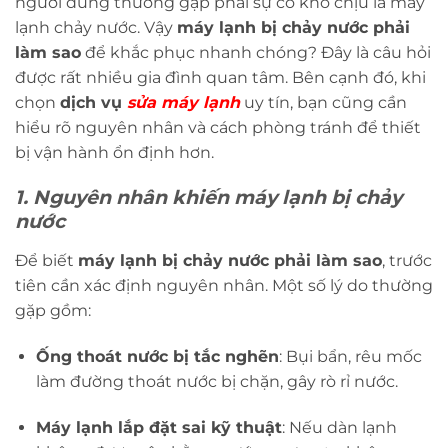
người dùng thường gặp phải sự cố khó chịu là máy
lạnh chảy nước. Vậy
máy lạnh bị chảy nước phải
làm sao
để khắc phục nhanh chóng? Đây là câu hỏi
được rất nhiều gia đình quan tâm. Bên cạnh đó, khi
chọn
dịch vụ
sửa máy lạnh
uy tín, bạn cũng cần
hiểu rõ nguyên nhân và cách phòng tránh để thiết
bị vận hành ổn định hơn.
1. Nguyên nhân khiến máy lạnh bị chảy
nước
Để biết
máy lạnh bị chảy nước phải làm sao
, trước
tiên cần xác định nguyên nhân. Một số lý do thường
gặp gồm:
Ống thoát nước bị tắc nghẽn
: Bụi bẩn, rêu mốc
làm đường thoát nước bị chặn, gây rò rỉ nước.
Máy lạnh lắp đặt sai kỹ thuật
: Nếu dàn lạnh