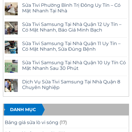
Sửa Tivi Phường Bình Trị Đông Uy Tín – Có
Mặt Nhanh Tại Nhà
Không
có
Sửa Tivi Samsung Tại Nhà Quận 12 Uy Tín –
bình
luận
Có Mặt Nhanh, Báo Giá Minh Bạch
ở
Sửa
Không
Tivi
có
Sửa Tivi Samsung Tại Nhà Quận 11 Uy Tín –
Phường
bình
Bình
luận
Có Mặt Nhanh, Sửa Đúng Bệnh
Trị
ở
Đông
Sửa
Không
Uy
Tivi
có
Sửa Tivi Samsung Tại Nhà Quận 10 Uy Tín Có
Tín
Samsung
bình
–
Tại
luận
Mặt Nhanh Sau 30 Phút
Có
Nhà
ở
Mặt
Quận
Sửa
Không
Nhanh
12
Tivi
có
Dịch Vụ Sửa Tivi Samsung Tại Nhà Quận 8
Tại
Uy
Samsung
bình
Nhà
Tín
Tại
luận
Chuyên Nghiệp
–
Nhà
ở
Có
Quận
Sửa
Không
Mặt
11
Tivi
có
Nhanh,
Uy
Samsung
bình
Báo
Tín
Tại
luận
Giá
–
Nhà
ở
DANH MỤC
Minh
Có
Quận
Dịch
Bạch
Mặt
10
Vụ
Nhanh,
Uy
Sửa
Bảng giá sửa lò vi sóng
(17)
Sửa
Tín
Tivi
Đúng
Có
Samsung
Bệnh
Mặt
Tại