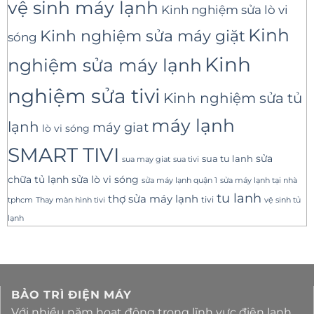
vệ sinh máy lạnh
Kinh nghiệm sửa lò vi
Kinh
Kinh nghiệm sửa máy giặt
sóng
Kinh
nghiệm sửa máy lạnh
nghiệm sửa tivi
Kinh nghiệm sửa tủ
máy lạnh
lạnh
máy giat
lò vi sóng
SMART TIVI
sua tu lanh
sửa
sua tivi
sua may giat
sửa lò vi sóng
chữa tủ lạnh
sửa máy lạnh tại nhà
sửa máy lạnh quận 1
tu lanh
thợ sửa máy lạnh
tivi
tphcm
Thay màn hình tivi
vệ sinh tủ
lạnh
BẢO TRÌ ĐIỆN MÁY
Với nhiều năm hoạt động trong lĩnh vực điện lanh,