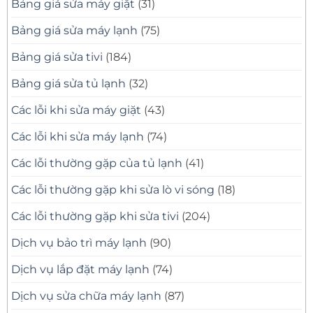
Bảng giá sửa máy giặt
(31)
Nhanh
Nhà
Sau
Quận
30
8
Bảng giá sửa máy lạnh
(75)
Phút
Chuyên
Nghiệp
Bảng giá sửa tivi
(184)
Bảng giá sửa tủ lạnh
(32)
Các lỗi khi sửa máy giặt
(43)
Các lỗi khi sửa máy lạnh
(74)
Các lỗi thường gặp của tủ lạnh
(41)
Các lỗi thường gặp khi sửa lò vi sóng
(18)
Các lỗi thường gặp khi sửa tivi
(204)
Dịch vụ bảo trì máy lạnh
(90)
Dịch vụ lắp đặt máy lạnh
(74)
Dịch vụ sửa chữa máy lạnh
(87)