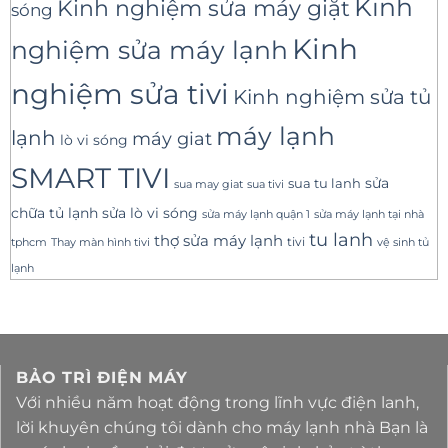
Kinh
Kinh nghiệm sửa máy giặt
sóng
Kinh
nghiệm sửa máy lạnh
nghiệm sửa tivi
Kinh nghiệm sửa tủ
máy lạnh
lạnh
máy giat
lò vi sóng
SMART TIVI
sua tu lanh
sửa
sua tivi
sua may giat
sửa lò vi sóng
chữa tủ lạnh
sửa máy lạnh tại nhà
sửa máy lạnh quận 1
tu lanh
thợ sửa máy lạnh
tivi
tphcm
Thay màn hình tivi
vệ sinh tủ
lạnh
BẢO TRÌ ĐIỆN MÁY
Với nhiều năm hoạt động trong lĩnh vực điện lanh,
lời khuyên chúng tôi dành cho máy lạnh nhà Bạn là