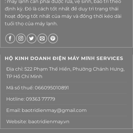
: máy lạnh cần phải được rửa, vệ sinh, bảo trì theo
định kỳ. Đó là cách tốt nhất để duy trì trạng thái
hoạt động tốt nhất của máy và đồng thời kéo dài
tuổi thọ của máy lạnh.
HỘ KINH DOANH ĐIỆN MÁY MΙΝΗ SERVICES
Địa chỉ: 522 Phạm Thế Hiển, Phường Chánh Hưng,
TP Hồ Chí Minh
Mã số thuế: 066095010891
Hotline: 09363 77779
Email: baotridienmay@gmail.com
Website: baotridienmay.vn