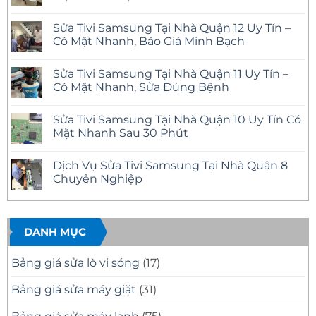
Không
có
Sửa Tivi Samsung Tại Nhà Quận 12 Uy Tín –
bình
luận
Có Mặt Nhanh, Báo Giá Minh Bạch
ở
Sửa
Không
Tivi
có
Sửa Tivi Samsung Tại Nhà Quận 11 Uy Tín –
Phường
bình
Bình
luận
Có Mặt Nhanh, Sửa Đúng Bệnh
Trị
ở
Đông
Sửa
Không
Uy
Tivi
có
Sửa Tivi Samsung Tại Nhà Quận 10 Uy Tín Có
Tín
Samsung
bình
–
Tại
luận
Mặt Nhanh Sau 30 Phút
Có
Nhà
ở
Mặt
Quận
Sửa
Không
Nhanh
12
Tivi
có
Dịch Vụ Sửa Tivi Samsung Tại Nhà Quận 8
Tại
Uy
Samsung
bình
Nhà
Tín
Tại
luận
Chuyên Nghiệp
–
Nhà
ở
Có
Quận
Sửa
Không
Mặt
11
Tivi
có
Nhanh,
Uy
Samsung
bình
Báo
Tín
Tại
luận
Giá
–
Nhà
ở
DANH MỤC
Minh
Có
Quận
Dịch
Bạch
Mặt
10
Vụ
Nhanh,
Uy
Sửa
Bảng giá sửa lò vi sóng
(17)
Sửa
Tín
Tivi
Đúng
Có
Samsung
Bệnh
Mặt
Tại
Bảng giá sửa máy giặt
(31)
Nhanh
Nhà
Sau
Quận
30
8