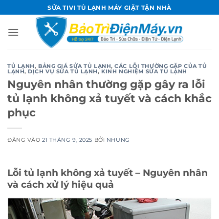
Bỏ
SỬA TIVI TỦ LẠNH MÁY GIẶT TẬN NHÀ
qua
nội
dung
TỦ LẠNH
,
BẢNG GIÁ SỬA TỦ LẠNH
,
CÁC LỖI THƯỜNG GẶP CỦA TỦ
LẠNH
,
DỊCH VỤ SỬA TỦ LẠNH
,
KINH NGHIỆM SỬA TỦ LẠNH
Nguyên nhân thường gặp gây ra lỗi
tủ lạnh không xả tuyết và cách khắc
phục
ĐĂNG VÀO
21 THÁNG 9, 2025
BỞI
NHUNG
Lỗi tủ lạnh không xả tuyết – Nguyên nhân
và cách xử lý hiệu quả