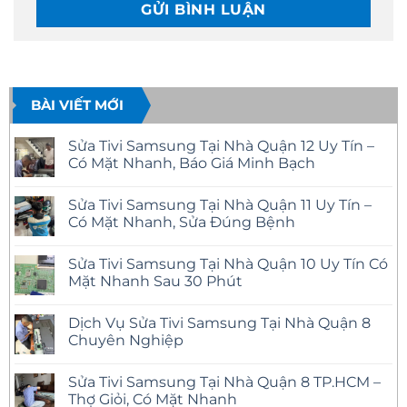
BÀI VIẾT MỚI
Sửa Tivi Samsung Tại Nhà Quận 12 Uy Tín –
Có Mặt Nhanh, Báo Giá Minh Bạch
Không
có
Sửa Tivi Samsung Tại Nhà Quận 11 Uy Tín –
bình
luận
Có Mặt Nhanh, Sửa Đúng Bệnh
ở
Sửa
Không
Tivi
có
Sửa Tivi Samsung Tại Nhà Quận 10 Uy Tín Có
Samsung
bình
Tại
luận
Mặt Nhanh Sau 30 Phút
Nhà
ở
Quận
Sửa
Không
12
Tivi
có
Dịch Vụ Sửa Tivi Samsung Tại Nhà Quận 8
Uy
Samsung
bình
Tín
Tại
luận
Chuyên Nghiệp
–
Nhà
ở
Có
Quận
Sửa
Không
Mặt
11
Tivi
có
Sửa Tivi Samsung Tại Nhà Quận 8 TP.HCM –
Nhanh,
Uy
Samsung
bình
Báo
Tín
Tại
luận
Thợ Giỏi, Có Mặt Nhanh
Giá
–
Nhà
ở