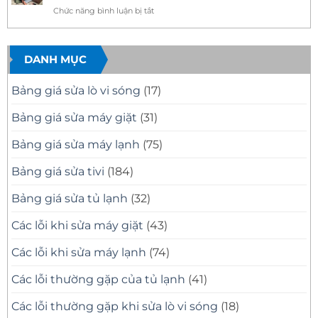
Minh
Có
Quận
Dịch
ở
Chức năng bình luận bị tắt
Bạch
Mặt
10
Vụ
Sửa
Nhanh,
Uy
Sửa
Tivi
Sửa
Tín
Tivi
Đúng
Có
Samsung
Samsung
Bệnh
Mặt
Tại
DANH MỤC
Tại
Nhanh
Nhà
Nhà
Sau
Quận
30
8
Quận
Bảng giá sửa lò vi sóng
(17)
Phút
Chuyên
8
Nghiệp
TP.HCM
Bảng giá sửa máy giặt
(31)
–
Thợ
Bảng giá sửa máy lạnh
(75)
Giỏi,
Có
Mặt
Bảng giá sửa tivi
(184)
Nhanh
Bảng giá sửa tủ lạnh
(32)
Các lỗi khi sửa máy giặt
(43)
Các lỗi khi sửa máy lạnh
(74)
Các lỗi thường gặp của tủ lạnh
(41)
Các lỗi thường gặp khi sửa lò vi sóng
(18)