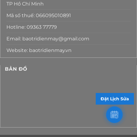
TP Hồ Chí Minh
Mã số thuế: 066095010891
Hotline: 09363 77779
Email: baotridienmay@gmail.com
Website: baotridienmay.vn
BẢN ĐỒ
Đặt Lịch Sửa