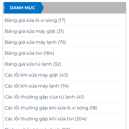
Khắc
–
Tại
luận
Phục
Có
Nhà
ở
DANH MỤC
Mọi
Mặt
Quận
Sửa
Sự
Nhanh
12
Tivi
Cố
Tại
Uy
Samsung
Bảng giá sửa lò vi sóng
(17)
Tivi
Nhà
Tín
Tại
–
Nhà
Có
Quận
Bảng giá sửa máy giặt
(31)
Mặt
11
Nhanh,
Uy
Báo
Tín
Bảng giá sửa máy lạnh
(75)
Giá
–
Minh
Có
Bạch
Mặt
Bảng giá sửa tivi
(184)
Nhanh,
Sửa
Đúng
Bảng giá sửa tủ lạnh
(32)
Bệnh
Các lỗi khi sửa máy giặt
(43)
Các lỗi khi sửa máy lạnh
(74)
Các lỗi thường gặp của tủ lạnh
(41)
Các lỗi thường gặp khi sửa lò vi sóng
(18)
Các lỗi thường gặp khi sửa tivi
(204)