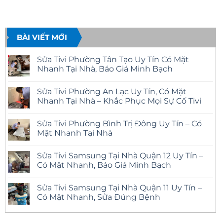
BÀI VIẾT MỚI
Sửa Tivi Phường Tân Tạo Uy Tín Có Mặt
Nhanh Tại Nhà, Báo Giá Minh Bạch
Không
có
Sửa Tivi Phường An Lạc Uy Tín, Có Mặt
bình
luận
Nhanh Tại Nhà – Khắc Phục Mọi Sự Cố Tivi
ở
Sửa
Không
Tivi
có
Sửa Tivi Phường Bình Trị Đông Uy Tín – Có
Phường
bình
Tân
luận
Mặt Nhanh Tại Nhà
Tạo
ở
Uy
Sửa
Không
Tín
Tivi
có
Sửa Tivi Samsung Tại Nhà Quận 12 Uy Tín –
Có
Phường
bình
Mặt
An
luận
Có Mặt Nhanh, Báo Giá Minh Bạch
Nhanh
Lạc
ở
Tại
Uy
Sửa
Không
Nhà,
Tín,
Tivi
có
Sửa Tivi Samsung Tại Nhà Quận 11 Uy Tín –
Báo
Có
Phường
bình
Giá
Mặt
Bình
luận
Có Mặt Nhanh, Sửa Đúng Bệnh
Minh
Nhanh
Trị
ở
Bạch
Tại
Đông
Sửa
Không
Nhà
Uy
Tivi
có
–
Tín
Samsung
bình