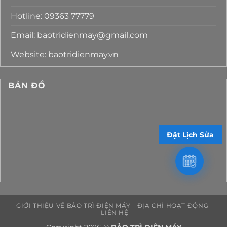
Hotline: 09363 77779
Email: baotridienmay@gmail.com
Website: baotridienmay.vn
BẢN ĐỒ
Đặt Lịch Sửa
GIỚI THIỆU VỀ BẢO TRÌ ĐIỆN MÁY
ĐỊA CHỈ HOẠT ĐỘNG
LIÊN HỆ