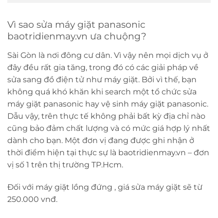
Vì sao sửa máy giặt panasonic
baotridienmay.vn ưa chuộng?
Sài Gòn là nơi đông cư dân. Vì vậy nên mọi dịch vụ ở
đây đều rất gia tăng, trong đó có các giải pháp về
sửa sang đồ điện tử như máy giặt. Bởi vì thế, bạn
không quá khó khăn khi search một tổ chức sửa
máy giặt panasonic hay vệ sinh máy giặt panasonic.
Dẫu vậy, trên thực tế không phải bất kỳ địa chỉ nào
cũng bảo đảm chất lượng và có mức giá hợp lý nhất
dành cho bạn. Một đơn vị đang được ghi nhận ở
thời điểm hiện tại thực sự là baotridienmay.vn – đơn
vị số 1 trên thị trường TP.Hcm.
Đối với máy giặt lồng đứng , giá sửa máy giặt sẽ từ
250.000 vnđ.