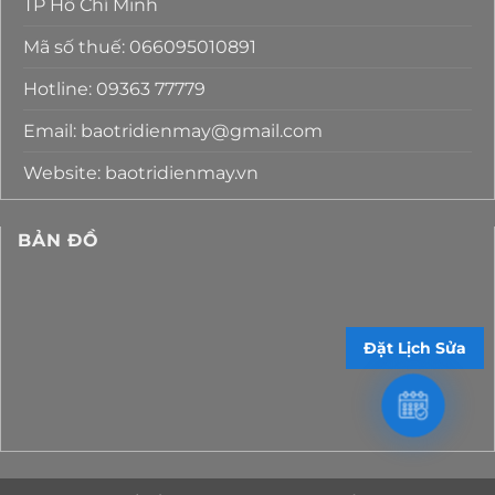
TP Hồ Chí Minh
Mã số thuế: 066095010891
Hotline: 09363 77779
Email: baotridienmay@gmail.com
Website: baotridienmay.vn
BẢN ĐỒ
Đặt Lịch Sửa