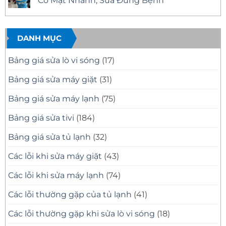
Có Mặt Nhanh, Sửa Đúng Bệnh
Minh
Nhanh
Trị
ở
Bạch
Tại
Đông
Sửa
Không
Nhà
Uy
Tivi
có
–
Tín
Samsung
bình
Khắc
–
Tại
luận
Phục
Có
Nhà
ở
DANH MỤC
Mọi
Mặt
Quận
Sửa
Sự
Nhanh
12
Tivi
Cố
Tại
Uy
Samsung
Bảng giá sửa lò vi sóng
(17)
Tivi
Nhà
Tín
Tại
–
Nhà
Có
Quận
Bảng giá sửa máy giặt
(31)
Mặt
11
Nhanh,
Uy
Báo
Tín
Bảng giá sửa máy lạnh
(75)
Giá
–
Minh
Có
Bạch
Mặt
Bảng giá sửa tivi
(184)
Nhanh,
Sửa
Đúng
Bảng giá sửa tủ lạnh
(32)
Bệnh
Các lỗi khi sửa máy giặt
(43)
Các lỗi khi sửa máy lạnh
(74)
Các lỗi thường gặp của tủ lạnh
(41)
Các lỗi thường gặp khi sửa lò vi sóng
(18)