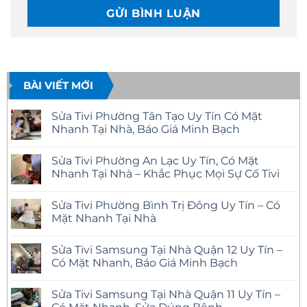
BÀI VIẾT MỚI
Sửa Tivi Phường Tân Tạo Uy Tín Có Mặt
Nhanh Tại Nhà, Báo Giá Minh Bạch
Không
có
Sửa Tivi Phường An Lạc Uy Tín, Có Mặt
bình
luận
Nhanh Tại Nhà – Khắc Phục Mọi Sự Cố Tivi
ở
Sửa
Không
Tivi
có
Sửa Tivi Phường Bình Trị Đông Uy Tín – Có
Phường
bình
Tân
luận
Mặt Nhanh Tại Nhà
Tạo
ở
Uy
Sửa
Không
Tín
Tivi
có
Sửa Tivi Samsung Tại Nhà Quận 12 Uy Tín –
Có
Phường
bình
Mặt
An
luận
Có Mặt Nhanh, Báo Giá Minh Bạch
Nhanh
Lạc
ở
Tại
Uy
Sửa
Không
Nhà,
Tín,
Tivi
có
Sửa Tivi Samsung Tại Nhà Quận 11 Uy Tín –
Báo
Có
Phường
bình
Giá
Mặt
Bình
luận