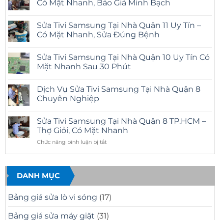
Có Mặt Nhanh, Báo Giá Minh Bạch
Không
có
Sửa Tivi Samsung Tại Nhà Quận 11 Uy Tín –
bình
luận
Có Mặt Nhanh, Sửa Đúng Bệnh
ở
Sửa
Không
Tivi
có
Sửa Tivi Samsung Tại Nhà Quận 10 Uy Tín Có
Samsung
bình
Tại
luận
Mặt Nhanh Sau 30 Phút
Nhà
ở
Quận
Sửa
Không
12
Tivi
có
Dịch Vụ Sửa Tivi Samsung Tại Nhà Quận 8
Uy
Samsung
bình
Tín
Tại
luận
Chuyên Nghiệp
–
Nhà
ở
Có
Quận
Sửa
Không
Mặt
11
Tivi
có
Sửa Tivi Samsung Tại Nhà Quận 8 TP.HCM –
Nhanh,
Uy
Samsung
bình
Báo
Tín
Tại
luận
Thợ Giỏi, Có Mặt Nhanh
Giá
–
Nhà
ở
Minh
Có
Quận
Dịch
ở
Chức năng bình luận bị tắt
Bạch
Mặt
10
Vụ
Sửa
Nhanh,
Uy
Sửa
Tivi
Sửa
Tín
Tivi
Đúng
Có
Samsung
Samsung
Bệnh
Mặt
Tại
DANH MỤC
Tại
Nhanh
Nhà
Nhà
Sau
Quận
30
8
Quận
Bảng giá sửa lò vi sóng
(17)
Phút
Chuyên
8
Nghiệp
TP.HCM
Bảng giá sửa máy giặt
(31)
–