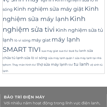
Kinh
Kinh nghiệm sửa máy giặt
sóng
Kinh
nghiệm sửa máy lạnh
nghiệm sửa tivi
Kinh nghiệm sửa tủ
máy lạnh
lạnh
máy giat
lò vi sóng
SMART TIVI
sua tu lanh
sửa
sua tivi
sua may giat
sửa lò vi sóng
chữa tủ lạnh
sửa máy lạnh tại nhà
sửa máy lạnh quận 1
tu lanh
thợ sửa máy lạnh
tivi
tphcm
Thay màn hình tivi
vệ sinh tủ
lạnh
BẢO TRÌ ĐIỆN MÁY
Với nhiều năm hoạt động trong lĩnh vực điện lanh,