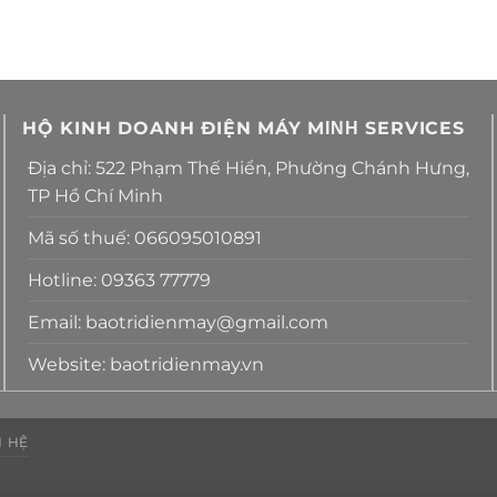
HỘ KINH DOANH ĐIỆN MÁY MΙΝΗ SERVICES
Địa chỉ: 522 Phạm Thế Hiển, Phường Chánh Hưng,
TP Hồ Chí Minh
Mã số thuế: 066095010891
Hotline: 09363 77779
Email: baotridienmay@gmail.com
Website: baotridienmay.vn
N HỆ