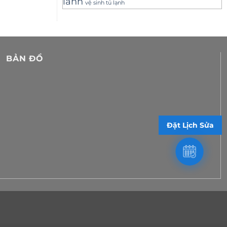
lanh
vệ sinh tủ lạnh
BẢN ĐỒ
Đặt Lịch Sửa