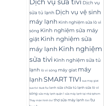
Dịch vụ sửa tivi
Dịch vụ
Dịch vụ vệ sinh
sửa tủ lạnh
máy lạnh
Kinh nghiệm sửa lò vi
Kinh nghiệm sửa máy
sóng
Kinh nghiệm sửa
giặt
Kinh nghiệm
máy lạnh
sửa tivi
Kinh nghiệm sửa tủ
máy
lạnh
máy giat
lò vi sóng
SMART TIVI
lạnh
sua may giat
sửa lò vi
sua tu lanh
sửa chữa tủ lạnh
sua tivi
sóng
sửa máy lạnh tại nhà tphcm
sửa máy lạnh quận 1
tu
thợ sửa máy lạnh
tivi
Thay màn hình tivi