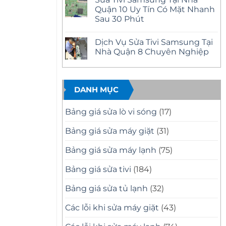
Mặt
bình
Nhà
Nhanh
luận
Quận 10 Uy Tín Có Mặt Nhanh
Quận
ở
Tại
12
Sau 30 Phút
Sửa
Nhà
Uy
Tivi
Tín
Không
Samsung
–
có
Tại
Dịch Vụ Sửa Tivi Samsung Tại
Có
bình
Nhà
Mặt
luận
Nhà Quận 8 Chuyên Nghiệp
Quận
ở
Nhanh,
11
Sửa
Báo
Không
Uy
Tivi
Giá
có
Tín
Samsung
Minh
bình
–
Tại
Bạch
luận
Có
Nhà
ở
DANH MỤC
Mặt
Quận
Dịch
Nhanh,
10
Vụ
Sửa
Uy
Sửa
Bảng giá sửa lò vi sóng
(17)
Đúng
Tín
Tivi
Bệnh
Có
Samsung
Mặt
Tại
Bảng giá sửa máy giặt
(31)
Nhanh
Nhà
Sau
Quận
30
8
Bảng giá sửa máy lạnh
(75)
Phút
Chuyên
Nghiệp
Bảng giá sửa tivi
(184)
Bảng giá sửa tủ lạnh
(32)
Các lỗi khi sửa máy giặt
(43)