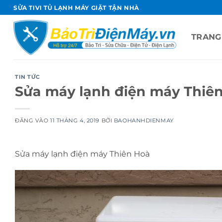
Bỏ
SỬA TIVI TỦ LẠNH MÁY GIẶT TẬN NHÀ
qua
nội
TRANG
dung
TIN TỨC
Sửa máy lạnh điện máy Thiê
ĐĂNG VÀO
11 THÁNG 4, 2019
BỞI
BAOHANHDIENMAY
Sửa máy lạnh điện máy Thiên Hoà