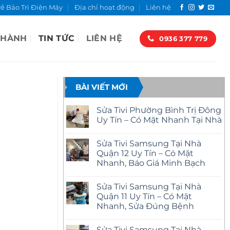
về Bảo Trì Điện Máy
Địa chỉ hoạt động
Liên hệ
 HÀNH
TIN TỨC
LIÊN HỆ
0936 377 779
BÀI VIẾT MỚI
Sửa Tivi Phường Bình Trị Đông
Uy Tín – Có Mặt Nhanh Tại Nhà
Không
có
Sửa Tivi Samsung Tại Nhà
bình
luận
Quận 12 Uy Tín – Có Mặt
ở
Nhanh, Báo Giá Minh Bạch
Sửa
Tivi
Không
Phường
có
Bình
Sửa Tivi Samsung Tại Nhà
bình
Trị
luận
Quận 11 Uy Tín – Có Mặt
Đông
ở
Uy
Nhanh, Sửa Đúng Bệnh
Sửa
Tín
Tivi
–
Không
Samsung
Có
có
Tại
Sửa Tivi Samsung Tại Nhà