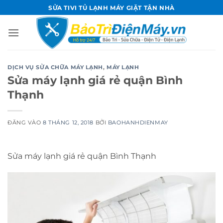
Bỏ
SỬA TIVI TỦ LẠNH MÁY GIẶT TẬN NHÀ
qua
nội
dung
DỊCH VỤ SỬA CHỮA MÁY LẠNH
,
MÁY LẠNH
Sửa máy lạnh giá rẻ quận Bình
Thạnh
ĐĂNG VÀO
8 THÁNG 12, 2018
BỞI
BAOHANHDIENMAY
Sửa máy lạnh giá rẻ quận Bình Thạnh