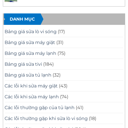
Mọi
Mặt
Quận
Sửa
Không
Sự
Nhanh
12
Tivi
có
Cố
Tại
Uy
Samsung
bình
Tivi
Nhà
Tín
Tại
luận
–
Nhà
ở
DANH MỤC
Có
Quận
Sửa
Mặt
11
Tivi
Nhanh,
Uy
Samsung
Bảng giá sửa lò vi sóng
(17)
Báo
Tín
Tại
Giá
–
Nhà
Minh
Có
Quận
Bảng giá sửa máy giặt
(31)
Bạch
Mặt
10
Nhanh,
Uy
Sửa
Tín
Bảng giá sửa máy lạnh
(75)
Đúng
Có
Bệnh
Mặt
Nhanh
Bảng giá sửa tivi
(184)
Sau
30
Phút
Bảng giá sửa tủ lạnh
(32)
Các lỗi khi sửa máy giặt
(43)
Các lỗi khi sửa máy lạnh
(74)
Các lỗi thường gặp của tủ lạnh
(41)
Các lỗi thường gặp khi sửa lò vi sóng
(18)