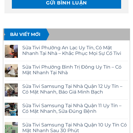
BÀI VIẾT MỚI
Sửa Tivi Phường An Lạc Uy Tín, Có Mặt
Nhanh Tại Nhà – Khắc Phục Mọi Sự Cố Tivi
Không
có
Sửa Tivi Phường Bình Trị Đông Uy Tín – Có
bình
luận
Mặt Nhanh Tại Nhà
ở
Sửa
Không
Tivi
có
Sửa Tivi Samsung Tại Nhà Quận 12 Uy Tín –
Phường
bình
An
luận
Có Mặt Nhanh, Báo Giá Minh Bạch
Lạc
ở
Uy
Sửa
Không
Tín,
Tivi
có
Sửa Tivi Samsung Tại Nhà Quận 11 Uy Tín –
Có
Phường
bình
Mặt
Bình
luận
Có Mặt Nhanh, Sửa Đúng Bệnh
Nhanh
Trị
ở
Tại
Đông
Sửa
Không
Nhà
Uy
Tivi
có
Sửa Tivi Samsung Tại Nhà Quận 10 Uy Tín Có
–
Tín
Samsung
bình
Khắc
–
Tại
luận
Mặt Nhanh Sau 30 Phút
Phục
Có
Nhà
ở