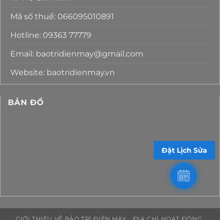
Mã số thuế: 066095010891
Hotline: 09363 77779
Email: baotridienmay@gmail.com
Website: baotridienmay.vn
BẢN ĐỒ
Đặt Lịch Sửa
GIỚI THIỆU VỀ BẢO TRÌ ĐIỆN MÁY
ĐỊA CHỈ HOẠT ĐỘNG