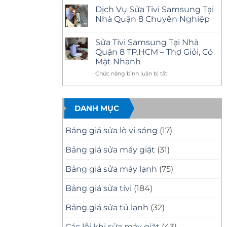
–
có
Tại
Dịch Vụ Sửa Tivi Samsung Tại
Có
bình
Nhà
Mặt
luận
Nhà Quận 8 Chuyên Nghiệp
Quận
ở
Nhanh,
11
Sửa
Báo
Không
Uy
Tivi
Giá
có
Tín
Sửa Tivi Samsung Tại Nhà
Samsung
Minh
bình
–
Tại
Bạch
luận
Quận 8 TP.HCM – Thợ Giỏi, Có
Có
Nhà
ở
Mặt
Mặt Nhanh
Quận
Dịch
Nhanh,
10
Vụ
Sửa
ở
Chức năng bình luận bị tắt
Uy
Sửa
Đúng
Tín
Tivi
Sửa
Bệnh
Có
Samsung
Tivi
Mặt
Tại
Samsung
Nhanh
Nhà
DANH MỤC
Tại
Sau
Quận
30
8
Nhà
Phút
Chuyên
Quận
Nghiệp
Bảng giá sửa lò vi sóng
(17)
8
TP.HCM
Bảng giá sửa máy giặt
(31)
–
Thợ
Bảng giá sửa máy lạnh
(75)
Giỏi,
Có
Mặt
Bảng giá sửa tivi
(184)
Nhanh
Bảng giá sửa tủ lạnh
(32)
Các lỗi khi sửa máy giặt
(43)