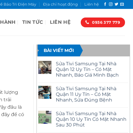
về Bảo Trì Điện Máy
Địa chỉ hoạt động
Liên hệ
 HÀNH
TIN TỨC
LIÊN HỆ
0936 377 779
BÀI VIẾT MỚI
Sửa Tivi Samsung Tại Nhà
Quận 12 Uy Tín – Có Mặt
Nhanh, Báo Giá Minh Bạch
Không
có
Sửa Tivi Samsung Tại Nhà
bình
ất lượng
luận
Quận 11 Uy Tín – Có Mặt
ở
 trải
Nhanh, Sửa Đúng Bệnh
Sửa
Tivi
Không
ậy đâu là
Samsung
có
Tại
Sửa Tivi Samsung Tại Nhà
i đây để có
bình
Nhà
luận
Quận 10 Uy Tín Có Mặt Nhanh
Quận
ở
12
Sau 30 Phút
Sửa
Uy
Tivi
Tín
Không
Samsung