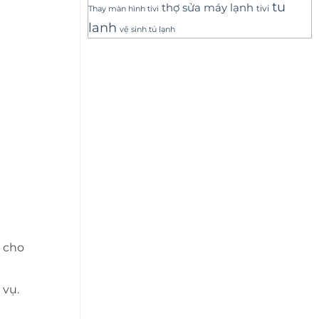
tu
thợ sửa máy lạnh
tivi
Thay màn hình tivi
lanh
vệ sinh tủ lạnh
o cho
 vụ.