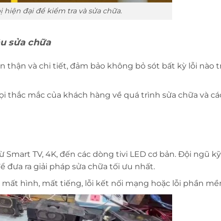
ị hiện đại để kiểm tra và sửa chữa.
âu sửa chữa
ẩn thận và chi tiết, đảm bảo không bỏ sót bất kỳ lỗi nào t
 mọi thắc mắc của khách hàng về quá trình sửa chữa và c
 Smart TV, 4K, đến các dòng tivi LED cơ bản. Đội ngũ kỹ
ể đưa ra giải pháp sửa chữa tối ưu nhất.
 mất hình, mất tiếng, lỗi kết nối mạng hoặc lỗi phần mề