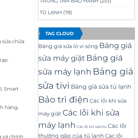
TRUNG TÂM BẢO HÀNH
(253)
TỦ LẠNH
(78)
TAG CLOUD
à sửa chữa
Bảng giá
Bảng giá sửa lò vi sóng
Bảng giá
sửa máy giặt
tạp.
Bảng giá
sửa máy lạnh
sửa tivi
Bảng giá sửa tủ lạnh
D, Smart
Bảo trì điện
Các lỗi khi sửa
ch hàng.
Các lỗi khi sửa
máy giặt
máy lạnh
Các lỗi
Các lỗi khi sửa tivi
thường gặp của tủ lạnh
Các lỗi
g và chính