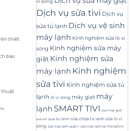
Dịch vụ sửa máy giặt
vi sóng
Dịch vụ sửa tivi
Dịch vụ
Dịch vụ vệ sinh
sửa tủ lạnh
máy lạnh
Kinh nghiệm sửa lò vi
rên thiết
Kinh nghiệm sửa máy
sóng
ách bảo
Kinh nghiệm sửa
giặt
Kinh nghiệm
máy lạnh
sửa tivi
Kinh nghiệm sửa tủ
 thuật
máy
lạnh
máy giat
lò vi sóng
SMART TIVI
lạnh
m.
sua may giat
sửa lò vi
sua tu lanh
sửa chữa tủ lạnh
sua tivi
sóng
sửa máy lạnh tại nhà tphcm
sửa máy lạnh quận 1