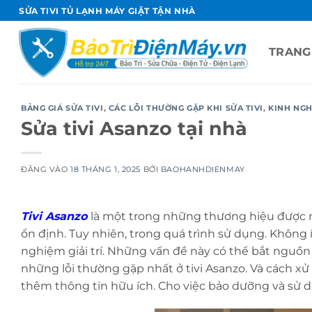
Bỏ
SỬA TIVI TỦ LẠNH MÁY GIẶT TẬN NHÀ
qua
nội
TRANG
dung
BẢNG GIÁ SỬA TIVI
,
CÁC LỖI THƯỜNG GẶP KHI SỬA TIVI
,
KINH NGH
Sửa tivi Asanzo tại nhà
ĐĂNG VÀO
18 THÁNG 1, 2025
BỞI
BAOHANHDIENMAY
Tivi Asanzo
là một trong những thương hiệu được nh
ổn định. Tuy nhiên, trong quá trình sử dụng. Không 
nghiệm giải trí. Những vấn đề này có thể bắt ngu
những lỗi thường gặp nhất ở tivi Asanzo. Và cách xử 
thêm thông tin hữu ích. Cho việc bảo dưỡng và sử d