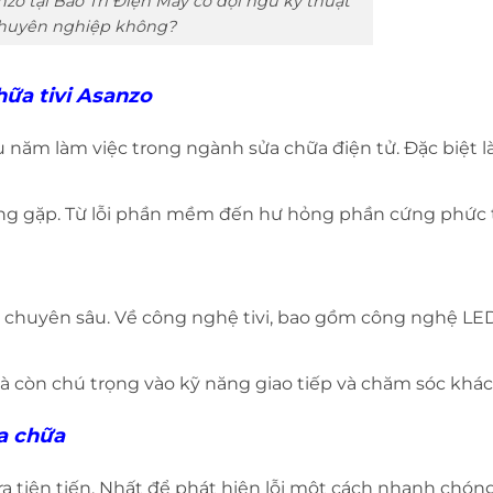
nzo tại Bảo Trì Điện Máy có đội ngũ kỹ thuật
chuyên nghiệp không?
hữa tivi Asanzo
ều năm làm việc trong ngành sửa chữa điện tử. Đặc biệt l
ờng gặp. Từ lỗi phần mềm đến hư hỏng phần cứng phức 
ạo chuyên sâu. Về công nghệ tivi, bao gồm công nghệ LE
Mà còn chú trọng vào kỹ năng giao tiếp và chăm sóc khá
ửa chữa
ra tiên tiến. Nhất để phát hiện lỗi một cách nhanh chón