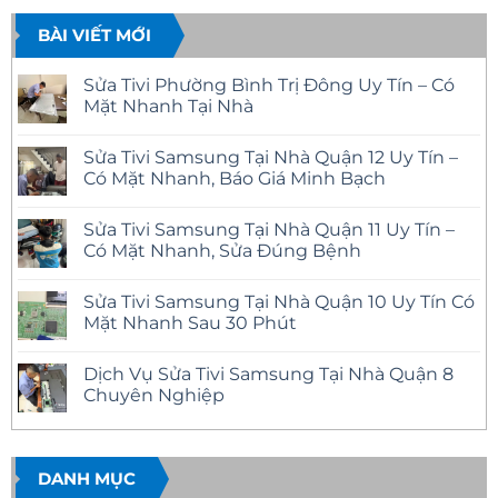
BÀI VIẾT MỚI
Sửa Tivi Phường Bình Trị Đông Uy Tín – Có
Mặt Nhanh Tại Nhà
Không
có
Sửa Tivi Samsung Tại Nhà Quận 12 Uy Tín –
bình
luận
Có Mặt Nhanh, Báo Giá Minh Bạch
ở
Sửa
Không
Tivi
có
Sửa Tivi Samsung Tại Nhà Quận 11 Uy Tín –
Phường
bình
Bình
luận
Có Mặt Nhanh, Sửa Đúng Bệnh
Trị
ở
Đông
Sửa
Không
Uy
Tivi
có
Sửa Tivi Samsung Tại Nhà Quận 10 Uy Tín Có
Tín
Samsung
bình
–
Tại
luận
Mặt Nhanh Sau 30 Phút
Có
Nhà
ở
Mặt
Quận
Sửa
Không
Nhanh
12
Tivi
có
Dịch Vụ Sửa Tivi Samsung Tại Nhà Quận 8
Tại
Uy
Samsung
bình
Nhà
Tín
Tại
luận
Chuyên Nghiệp
–
Nhà
ở
Có
Quận
Sửa
Không
Mặt
11
Tivi
có
Nhanh,
Uy
Samsung
bình
Báo
Tín
Tại
luận
Giá
–
Nhà
ở
DANH MỤC
Minh
Có
Quận
Dịch