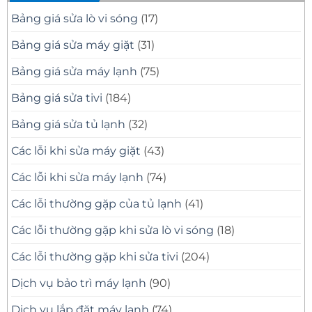
Bạch
Mặt
10
Vụ
Nhanh,
Uy
Sửa
Bảng giá sửa lò vi sóng
(17)
Sửa
Tín
Tivi
Đúng
Có
Samsung
Bệnh
Mặt
Tại
Bảng giá sửa máy giặt
(31)
Nhanh
Nhà
Sau
Quận
30
8
Bảng giá sửa máy lạnh
(75)
Phút
Chuyên
Nghiệp
Bảng giá sửa tivi
(184)
Bảng giá sửa tủ lạnh
(32)
Các lỗi khi sửa máy giặt
(43)
Các lỗi khi sửa máy lạnh
(74)
Các lỗi thường gặp của tủ lạnh
(41)
Các lỗi thường gặp khi sửa lò vi sóng
(18)
Các lỗi thường gặp khi sửa tivi
(204)
Dịch vụ bảo trì máy lạnh
(90)
Dịch vụ lắp đặt máy lạnh
(74)