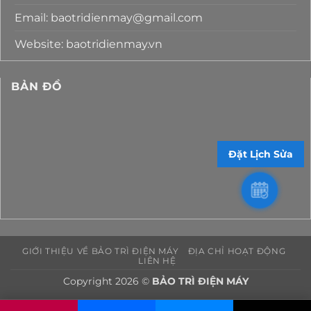
Email: baotridienmay@gmail.com
Website: baotridienmay.vn
BẢN ĐỒ
Đặt Lịch Sửa
GIỚI THIỆU VỀ BẢO TRÌ ĐIỆN MÁY
ĐỊA CHỈ HOẠT ĐỘNG
LIÊN HỆ
Copyright 2026 ©
BẢO TRÌ ĐIỆN MÁY