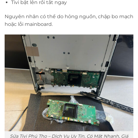
Tivi bật lên rồi tắt ngay
Nguyên nhân có thể do hỏng nguồn, chập bo mạch
hoặc lỗi mainboard.
Sửa Tivi Phú Thọ – Dịch Vụ Uy Tín, Có Mặt Nhanh, Giá