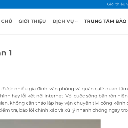
Giới thiệu 
 CHỦ
GIỚI THIỆU
DỊCH VỤ
TRUNG TÂM BẢO
n 1
 được nhiều gia đình, văn phòng và quán café quan tâm k
nh hay lỗi kết nối internet. Với cuộc sống bận rộn hiện
gian, không cần tháo lắp hay vận chuyển tivi cồng kềnh
kiểm tra, báo lỗi chính xác và xử lý nhanh chóng ngay tr