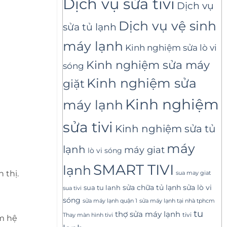
Dịch vụ sửa tivi
Dịch vụ
Dịch vụ vệ sinh
sửa tủ lạnh
máy lạnh
Kinh nghiệm sửa lò vi
Kinh nghiệm sửa máy
sóng
Kinh nghiệm sửa
giặt
Kinh nghiệm
máy lạnh
sửa tivi
Kinh nghiệm sửa tủ
máy
lạnh
máy giat
lò vi sóng
SMART TIVI
lạnh
 thị.
sua may giat
sửa lò vi
sua tu lanh
sửa chữa tủ lạnh
sua tivi
sóng
sửa máy lạnh tại nhà tphcm
sửa máy lạnh quận 1
tu
thợ sửa máy lạnh
tivi
Thay màn hình tivi
ềm hệ