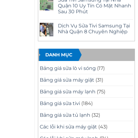
Mặt
bình
Nhà
Nhanh
luận
Quận 10 Uy Tín Có Mặt Nhanh
Quận
ở
Tại
12
Sau 30 Phút
Sửa
Nhà
Uy
Tivi
Tín
Không
Samsung
–
có
Tại
Dịch Vụ Sửa Tivi Samsung Tại
Có
bình
Nhà
Mặt
luận
Nhà Quận 8 Chuyên Nghiệp
Quận
ở
Nhanh,
11
Sửa
Báo
Không
Uy
Tivi
Giá
có
Tín
Samsung
Minh
bình
–
Tại
Bạch
luận
Có
Nhà
ở
DANH MỤC
Mặt
Quận
Dịch
Nhanh,
10
Vụ
Sửa
Uy
Sửa
Bảng giá sửa lò vi sóng
(17)
Đúng
Tín
Tivi
Bệnh
Có
Samsung
Mặt
Tại
Bảng giá sửa máy giặt
(31)
Nhanh
Nhà
Sau
Quận
30
8
Bảng giá sửa máy lạnh
(75)
Phút
Chuyên
Nghiệp
Bảng giá sửa tivi
(184)
Bảng giá sửa tủ lạnh
(32)
Các lỗi khi sửa máy giặt
(43)