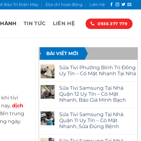
về Bảo Trì Điện Máy
Địa chỉ hoạt động
Liên hệ
 HÀNH
TIN TỨC
LIÊN HỆ
0936 377 779
BÀI VIẾT MỚI
Sửa Tivi Phường Bình Trị Đông
Uy Tín – Có Mặt Nhanh Tại Nhà
Không
có
Sửa Tivi Samsung Tại Nhà
bình
luận
Quận 12 Uy Tín – Có Mặt
ở
hi tivi
Nhanh, Báo Giá Minh Bạch
Sửa
Tivi
 nay,
dịch
Không
Phường
có
Bình
 đến trung
Sửa Tivi Samsung Tại Nhà
bình
Trị
luận
Quận 11 Uy Tín – Có Mặt
ong ngày.
Đông
ở
Uy
Nhanh, Sửa Đúng Bệnh
Sửa
Tín
Tivi
–
Không
Samsung
Có
có
Tại
Sửa Tivi Samsung Tại Nhà