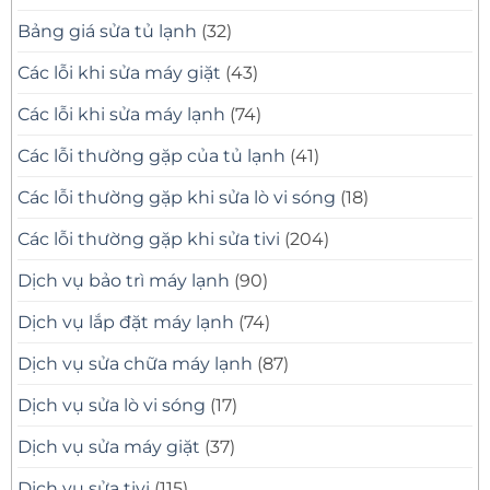
Sửa
Đúng
Bảng giá sửa tủ lạnh
(32)
Bệnh
Các lỗi khi sửa máy giặt
(43)
Các lỗi khi sửa máy lạnh
(74)
Các lỗi thường gặp của tủ lạnh
(41)
Các lỗi thường gặp khi sửa lò vi sóng
(18)
Các lỗi thường gặp khi sửa tivi
(204)
Dịch vụ bảo trì máy lạnh
(90)
Dịch vụ lắp đặt máy lạnh
(74)
Dịch vụ sửa chữa máy lạnh
(87)
Dịch vụ sửa lò vi sóng
(17)
Dịch vụ sửa máy giặt
(37)
Dịch vụ sửa tivi
(115)