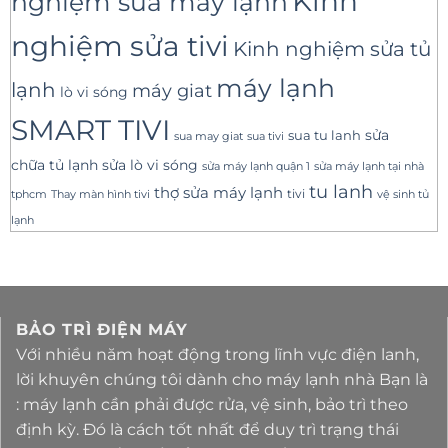
Kinh
nghiệm sửa máy lạnh
nghiệm sửa tivi
Kinh nghiệm sửa tủ
máy lạnh
lạnh
máy giat
lò vi sóng
SMART TIVI
sua tu lanh
sửa
sua tivi
sua may giat
sửa lò vi sóng
chữa tủ lạnh
sửa máy lạnh tại nhà
sửa máy lạnh quận 1
tu lanh
thợ sửa máy lạnh
tivi
tphcm
Thay màn hình tivi
vệ sinh tủ
lạnh
BẢO TRÌ ĐIỆN MÁY
Với nhiều năm hoạt động trong lĩnh vực điện lanh,
lời khuyên chúng tôi dành cho máy lạnh nhà Bạn là
: máy lạnh cần phải được rửa, vệ sinh, bảo trì theo
định kỳ. Đó là cách tốt nhất để duy trì trạng thái