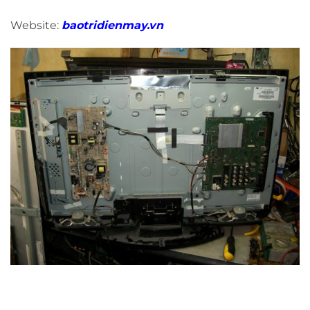
Website:
baotridienmay.vn