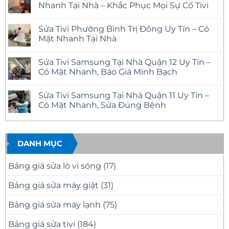
luận
Nhanh Tại Nhà – Khắc Phục Mọi Sự Cố Tivi
ở
Sửa
Không
Tivi
có
Sửa Tivi Phường Bình Trị Đông Uy Tín – Có
Phường
bình
Tân
luận
Mặt Nhanh Tại Nhà
Tạo
ở
Uy
Sửa
Không
Tín
Tivi
có
Sửa Tivi Samsung Tại Nhà Quận 12 Uy Tín –
Có
Phường
bình
Mặt
An
luận
Có Mặt Nhanh, Báo Giá Minh Bạch
Nhanh
Lạc
ở
Tại
Uy
Sửa
Không
Nhà,
Tín,
Tivi
có
Sửa Tivi Samsung Tại Nhà Quận 11 Uy Tín –
Báo
Có
Phường
bình
Giá
Mặt
Bình
luận
Có Mặt Nhanh, Sửa Đúng Bệnh
Minh
Nhanh
Trị
ở
Bạch
Tại
Đông
Sửa
Không
Nhà
Uy
Tivi
có
–
Tín
Samsung
bình
Khắc
–
Tại
luận
Phục
Có
Nhà
ở
DANH MỤC
Mọi
Mặt
Quận
Sửa
Sự
Nhanh
12
Tivi
Cố
Tại
Uy
Samsung
Bảng giá sửa lò vi sóng
(17)
Tivi
Nhà
Tín
Tại
–
Nhà
Có
Quận
Bảng giá sửa máy giặt
(31)
Mặt
11
Nhanh,
Uy
Báo
Tín
Bảng giá sửa máy lạnh
(75)
Giá
–
Minh
Có
Bạch
Mặt
Bảng giá sửa tivi
(184)
Nhanh,