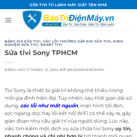
Bỏ
SỬA TIVI TỦ LẠNH MÁY GIẶT TẬN NHÀ
qua
nội
dung
BẢNG GIÁ SỬA TIVI
,
CÁC LỖI THƯỜNG GẶP KHI SỬA TIVI
,
KINH
NGHIỆM SỬA TIVI
,
SMART TIVI
Sửa tivi Sony TPHCM
ĐĂNG VÀO
11 THÁNG 12, 2024
BỞI
BAOHANHDIENMAY
Tivi Sony là thiết bị giải trí không thể thiếu trong
mỗi gia đình hiện đại. Tuy nhiên, sau thời gian dài sử
dụng,
các lỗi như mất nguồn
, màn hình tối đen,
sọc ngang dọc hay lỗi kết nối WiFi có thể xảy ra, gây
gián đoạn nhu cầu giải trí của người dùng. Lúc này,
việc tìm kiếm một dịch vụ sửa chữa tivi Sony
uy tín,
nhanh chóng và chi phí hợp lý
trở thành mối quan