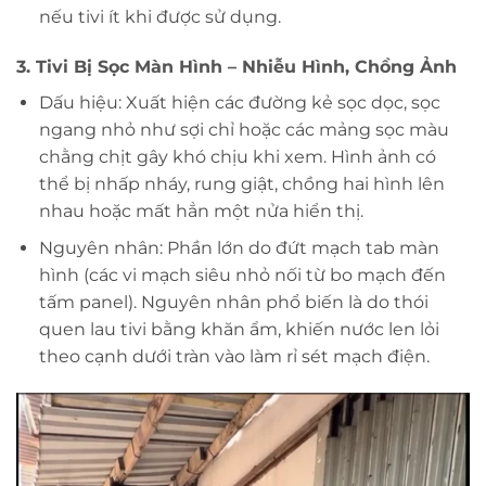
nếu tivi ít khi được sử dụng.
3. Tivi Bị Sọc Màn Hình – Nhiễu Hình, Chồng Ảnh
Dấu hiệu: Xuất hiện các đường kẻ sọc dọc, sọc
ngang nhỏ như sợi chỉ hoặc các mảng sọc màu
chằng chịt gây khó chịu khi xem. Hình ảnh có
thể bị nhấp nháy, rung giật, chồng hai hình lên
nhau hoặc mất hẳn một nửa hiển thị.
Nguyên nhân: Phần lớn do đứt mạch tab màn
hình (các vi mạch siêu nhỏ nối từ bo mạch đến
tấm panel). Nguyên nhân phổ biến là do thói
quen lau tivi bằng khăn ẩm, khiến nước len lỏi
theo cạnh dưới tràn vào làm rỉ sét mạch điện.