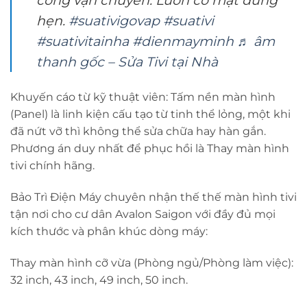
công vận chuyển. Luôn có mặt đúng
hẹn.
#suativigovap
#suativi
#suativitainha
#dienmayminh
♬ âm
thanh gốc – Sửa Tivi tại Nhà
Khuyến cáo từ kỹ thuật viên: Tấm nền màn hình
(Panel) là linh kiện cấu tạo từ tinh thể lỏng, một khi
đã nứt vỡ thì không thể sửa chữa hay hàn gắn.
Phương án duy nhất để phục hồi là Thay màn hình
tivi chính hãng.
Bảo Trì Điện Máy chuyên nhận thế thế màn hình tivi
tận nơi cho cư dân Avalon Saigon với đầy đủ mọi
kích thước và phân khúc dòng máy:
Thay màn hình cỡ vừa (Phòng ngủ/Phòng làm việc):
32 inch, 43 inch, 49 inch, 50 inch.