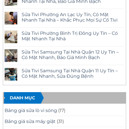
Nhanh Tại Nhà, Báo Giá Minh Bạch
Không
có
Sửa Tivi Phường An Lạc Uy Tín, Có Mặt
bình
luận
Nhanh Tại Nhà – Khắc Phục Mọi Sự Cố Tivi
ở
Sửa
Không
Tivi
có
Sửa Tivi Phường Bình Trị Đông Uy Tín – Có
Phường
bình
Tân
luận
Mặt Nhanh Tại Nhà
Tạo
ở
Uy
Sửa
Không
Tín
Tivi
có
Sửa Tivi Samsung Tại Nhà Quận 12 Uy Tín –
Có
Phường
bình
Mặt
An
luận
Có Mặt Nhanh, Báo Giá Minh Bạch
Nhanh
Lạc
ở
Tại
Uy
Sửa
Không
Nhà,
Tín,
Tivi
có
Sửa Tivi Samsung Tại Nhà Quận 11 Uy Tín –
Báo
Có
Phường
bình
Giá
Mặt
Bình
luận
Có Mặt Nhanh, Sửa Đúng Bệnh
Minh
Nhanh
Trị
ở
Bạch
Tại
Đông
Sửa
Không
Nhà
Uy
Tivi
có
–
Tín
Samsung
bình
Khắc
–
Tại
luận
Phục
Có
Nhà
ở
DANH MỤC
Mọi
Mặt
Quận
Sửa
Sự
Nhanh
12
Tivi
Cố
Tại
Uy
Samsung
Bảng giá sửa lò vi sóng
(17)
Tivi
Nhà
Tín
Tại
–
Nhà
Có
Quận
Bảng giá sửa máy giặt
(31)
Mặt
11
Nhanh,
Uy