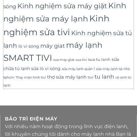
Kinh
Kinh nghiệm sửa máy giặt
sóng
Kinh
nghiệm sửa máy lạnh
nghiệm sửa tivi
Kinh nghiệm sửa tủ
máy lạnh
lạnh
máy giat
lò vi sóng
SMART TIVI
sua tu lanh
sửa
sua tivi
sua may giat
sửa lò vi sóng
chữa tủ lạnh
sửa máy lạnh tại nhà
sửa máy lạnh quận 1
tu lanh
thợ sửa máy lạnh
tivi
tphcm
Thay màn hình tivi
vệ sinh tủ
lạnh
BẢO TRÌ ĐIỆN MÁY
Với nhiều năm hoạt động trong lĩnh vực điện lanh,
lời khuyên chúng tôi dành cho máy lạnh nhà Bạn là