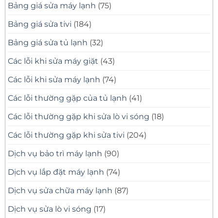
Báo
Tín
Bảng giá sửa máy lạnh
(75)
Giá
–
Minh
Có
Bạch
Mặt
Bảng giá sửa tivi
(184)
Nhanh,
Sửa
Đúng
Bảng giá sửa tủ lạnh
(32)
Bệnh
Các lỗi khi sửa máy giặt
(43)
Các lỗi khi sửa máy lạnh
(74)
Các lỗi thường gặp của tủ lạnh
(41)
Các lỗi thường gặp khi sửa lò vi sóng
(18)
Các lỗi thường gặp khi sửa tivi
(204)
Dịch vụ bảo trì máy lạnh
(90)
Dịch vụ lắp đặt máy lạnh
(74)
Dịch vụ sửa chữa máy lạnh
(87)
Dịch vụ sửa lò vi sóng
(17)