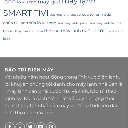
máy lạnh
lạnh
máy giat
lò vi sóng
SMART TIVI
sua tu lanh
sửa
sua tivi
sua may giat
sửa lò vi sóng
chữa tủ lạnh
sửa máy lạnh tại nhà
sửa máy lạnh quận 1
tu lanh
thợ sửa máy lạnh
tivi
tphcm
Thay màn hình tivi
vệ sinh tủ
lạnh
BẢO TRÌ ĐIỆN MÁY
Với nhiều năm hoạt động trong lĩnh vực điện lanh,
lời khuyên chúng tôi dành cho máy lạnh nhà Bạn là
: máy lạnh cần phải được rửa, vệ sinh, bảo trì theo
định kỳ. Đó là cách tốt nhất để duy trì trạng thái
hoạt động tốt nhất của máy và đồng thời kéo dài
tuổi thọ của máy lạnh.