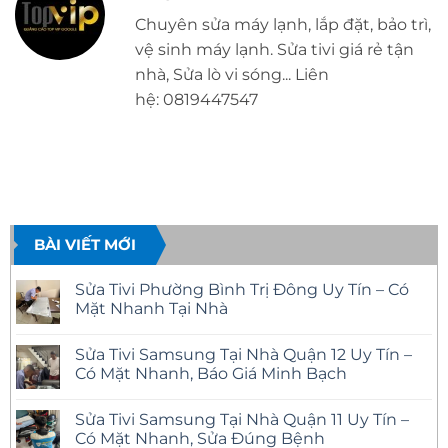
Chuyên sửa máy lạnh, lắp đặt, bảo trì,
vệ sinh máy lạnh. Sửa tivi giá rẻ tận
nhà, Sửa lò vi sóng... Liên
hệ: 0819447547
BÀI VIẾT MỚI
Sửa Tivi Phường Bình Trị Đông Uy Tín – Có
Mặt Nhanh Tại Nhà
Không
có
Sửa Tivi Samsung Tại Nhà Quận 12 Uy Tín –
bình
luận
Có Mặt Nhanh, Báo Giá Minh Bạch
ở
Sửa
Không
Tivi
có
Sửa Tivi Samsung Tại Nhà Quận 11 Uy Tín –
Phường
bình
Bình
luận
Có Mặt Nhanh, Sửa Đúng Bệnh
Trị
ở