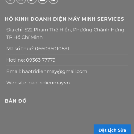
HỘ KINH DOANH ĐIỆN MÁY MΙΝΗ SERVICES
Địa chỉ: 522 Phạm Thế Hiển, Phường Chánh Hưng,
TP Hồ Chí Minh
Mã số thuế: 066095010891
Hotline: 09363 77779
Email: baotridienmay@gmail.com
Website: baotridienmay.vn
BẢN ĐỒ
Đặt Lịch Sửa