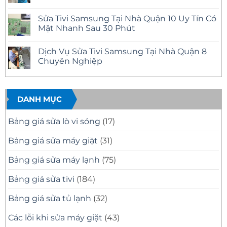
Đông
Sửa
Không
Uy
Tivi
có
Sửa Tivi Samsung Tại Nhà Quận 10 Uy Tín Có
Tín
Samsung
bình
–
Tại
luận
Mặt Nhanh Sau 30 Phút
Có
Nhà
ở
Mặt
Quận
Sửa
Không
Nhanh
12
Tivi
có
Dịch Vụ Sửa Tivi Samsung Tại Nhà Quận 8
Tại
Uy
Samsung
bình
Nhà
Tín
Tại
luận
Chuyên Nghiệp
–
Nhà
ở
Có
Quận
Sửa
Không
Mặt
11
Tivi
có
Nhanh,
Uy
Samsung
bình
Báo
Tín
Tại
luận
Giá
–
Nhà
ở
DANH MỤC
Minh
Có
Quận
Dịch
Bạch
Mặt
10
Vụ
Nhanh,
Uy
Sửa
Bảng giá sửa lò vi sóng
(17)
Sửa
Tín
Tivi
Đúng
Có
Samsung
Bệnh
Mặt
Tại
Bảng giá sửa máy giặt
(31)
Nhanh
Nhà
Sau
Quận
30
8
Bảng giá sửa máy lạnh
(75)
Phút
Chuyên
Nghiệp
Bảng giá sửa tivi
(184)
Bảng giá sửa tủ lạnh
(32)
Các lỗi khi sửa máy giặt
(43)